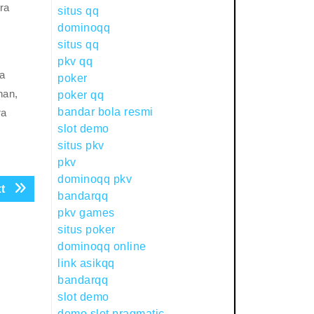
ra
situs qq
dominoqq
situs qq
pkv qq
ra
poker
nan,
poker qq
bandar bola resmi
ra
slot demo
situs pkv
pkv
dominoqq pkv
Next
t
bandarqq
post:
pkv games
situs poker
dominoqq online
link asikqq
bandarqq
slot demo
demo slot pragmatic