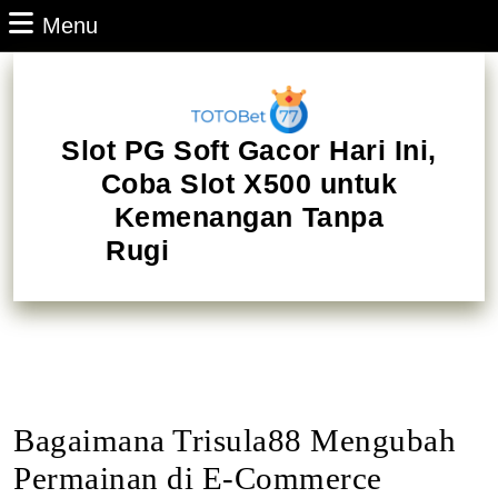
Skip
Menu
Menu
to
content
Skip
to
Content
Slot PG Soft Gacor Hari Ini,
Coba Slot X500 untuk
Kemenangan Tanpa
Rugi
Bagaimana Trisula88 Mengubah
Permainan di E-Commerce