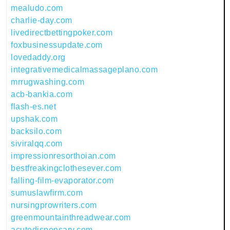
mealudo.com
charlie-day.com
livedirectbettingpoker.com
foxbusinessupdate.com
lovedaddy.org
integrativemedicalmassageplano.com
mrrugwashing.com
acb-bankia.com
flash-es.net
upshak.com
backsilo.com
siviralqq.com
impressionresorthoian.com
bestfreakingclothesever.com
falling-film-evaporator.com
sumuslawfirm.com
nursingprowriters.com
greenmountainthreadwear.com
acutedispensary.com