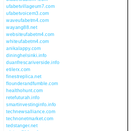
ufabetvillageum7.com
ufabetvoicem3.com
waveufabetm4.com
wayang88.net
websiteufabetm4.com
whiteufabetm4.com
anikalappy.com
dininghelsinki.info
duanfrescariverside.info
etilerx.com
finestreplica.net
flounderandfumble.com
healthohunt.com
retefuturah.info
smartinvestinginfo.info
technewsalliance.com
technonetmarket.com
tedstanger.net