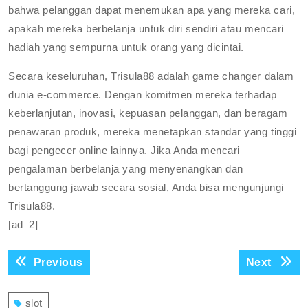
bahwa pelanggan dapat menemukan apa yang mereka cari,
apakah mereka berbelanja untuk diri sendiri atau mencari
hadiah yang sempurna untuk orang yang dicintai.
Secara keseluruhan, Trisula88 adalah game changer dalam
dunia e-commerce. Dengan komitmen mereka terhadap
keberlanjutan, inovasi, kepuasan pelanggan, dan beragam
penawaran produk, mereka menetapkan standar yang tinggi
bagi pengecer online lainnya. Jika Anda mencari
pengalaman berbelanja yang menyenangkan dan
bertanggung jawab secara sosial, Anda bisa mengunjungi
Trisula88.
[ad_2]
Post
Previous
Next
Previous
Next
navigation
post:
post:
slot