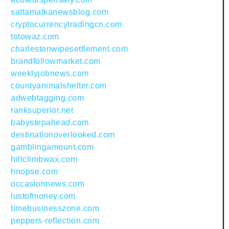
sattamatkanewsblog.com
cryptocurrencytradingcn.com
totowaz.com
charlestonwipesettlement.com
brandfollowmarket.com
weeklyjobnews.com
countyanimalshelter.com
adwebtagging.com
ranksuperior.net
babystepahead.com
destinationoverlooked.com
gamblingamount.com
hillclimbwax.com
hnopse.com
occasionnews.com
lustofmoney.com
timebusinesszone.com
peppers-reflection.com