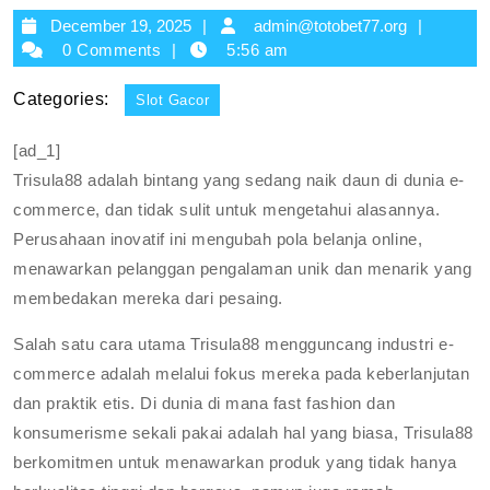
December
admin@t
December 19, 2025
admin@totobet77.org
19,
0 Comments
5:56 am
2025
Categories:
Slot Gacor
[ad_1]
Trisula88 adalah bintang yang sedang naik daun di dunia e-
commerce, dan tidak sulit untuk mengetahui alasannya.
Perusahaan inovatif ini mengubah pola belanja online,
menawarkan pelanggan pengalaman unik dan menarik yang
membedakan mereka dari pesaing.
Salah satu cara utama Trisula88 mengguncang industri e-
commerce adalah melalui fokus mereka pada keberlanjutan
dan praktik etis. Di dunia di mana fast fashion dan
konsumerisme sekali pakai adalah hal yang biasa, Trisula88
berkomitmen untuk menawarkan produk yang tidak hanya