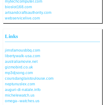
mytechcomputer.com
bioslot168.com
artsandcraftsauthority.com
webservicelive.com
Links
jimsfamousbbq.com
libertywalk-usa.com
australiamovie.net
gizmobird.co.uk
mp3djsong.com
coursdanglaistoulouse.com
neptunuslex.com
auguri-di-natale.info
michelewatch.us
omega--watches.us