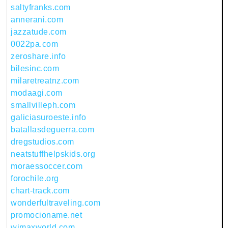
saltyfranks.com
annerani.com
jazzatude.com
0022pa.com
zeroshare.info
bilesinc.com
milaretreatnz.com
modaagi.com
smallvilleph.com
galiciasuroeste.info
batallasdeguerra.com
dregstudios.com
neatstuffhelpskids.org
moraessoccer.com
forochile.org
chart-track.com
wonderfultraveling.com
promocioname.net
wimaxworld.com