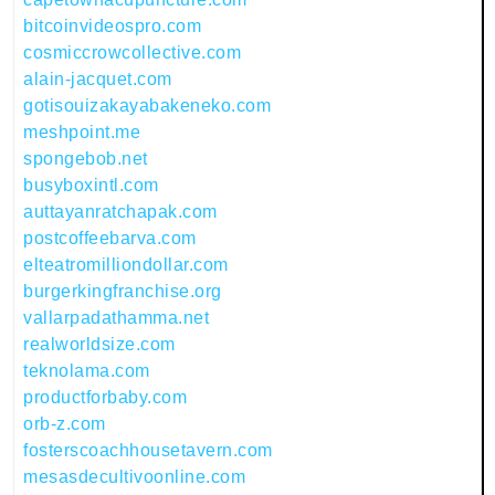
bitcoinvideospro.com
cosmiccrowcollective.com
alain-jacquet.com
gotisouizakayabakeneko.com
meshpoint.me
spongebob.net
busyboxintl.com
auttayanratchapak.com
postcoffeebarva.com
elteatromilliondollar.com
burgerkingfranchise.org
vallarpadathamma.net
realworldsize.com
teknolama.com
productforbaby.com
orb-z.com
fosterscoachhousetavern.com
mesasdecultivoonline.com