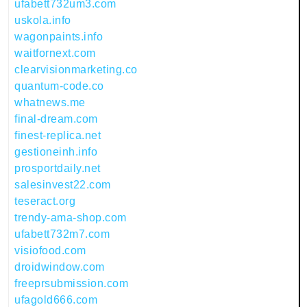
ufabett732um3.com
uskola.info
wagonpaints.info
waitfornext.com
clearvisionmarketing.co
quantum-code.co
whatnews.me
final-dream.com
finest-replica.net
gestioneinh.info
prosportdaily.net
salesinvest22.com
teseract.org
trendy-ama-shop.com
ufabett732m7.com
visiofood.com
droidwindow.com
freeprsubmission.com
ufagold666.com