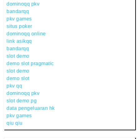
dominoqq pkv
bandarqq
pkv games
situs poker
dominoqq online
link asikqq
bandarqq
slot demo
demo slot pragmatic
slot demo
demo slot
pkv qq
dominoqq pkv
slot demo pg
data pengeluaran hk
pkv games
qiu qiu