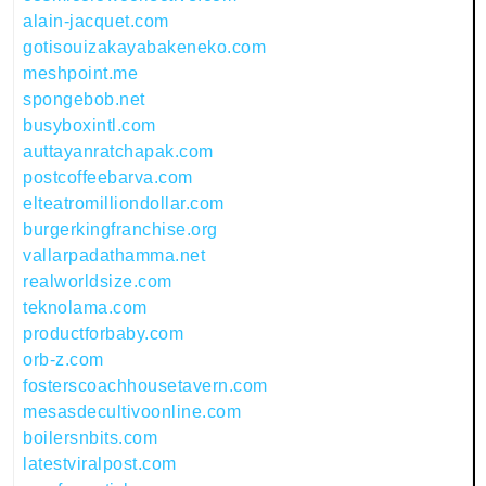
alain-jacquet.com
gotisouizakayabakeneko.com
meshpoint.me
spongebob.net
busyboxintl.com
auttayanratchapak.com
postcoffeebarva.com
elteatromilliondollar.com
burgerkingfranchise.org
vallarpadathamma.net
realworldsize.com
teknolama.com
productforbaby.com
orb-z.com
fosterscoachhousetavern.com
mesasdecultivoonline.com
boilersnbits.com
latestviralpost.com