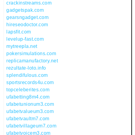
crackinstreams.com
gadgetspak.com
gearsngadget.com
hireseodoctor.com
lapsfit.com
levelup-fast.com
mytreepla.net
pokersimulations.com
replicamanufactory.net
rezultate-loto.info
splendifulous.com
sportsrecords4u.com
topceleberites.com
ufabetting8m4.com
ufabetunionum3.com
ufabetvalueum3.com
ufabetvaultm7.com
ufabetvillageum7.com
ufabetvoicem3.com