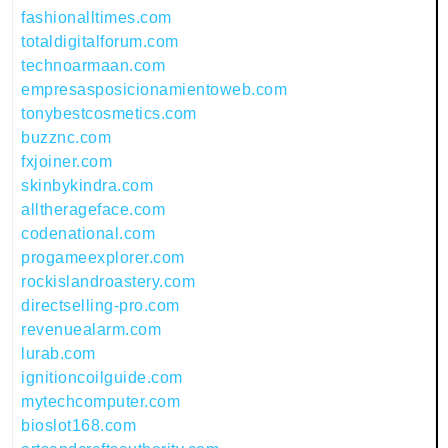
fashionalltimes.com
totaldigitalforum.com
technoarmaan.com
empresasposicionamientoweb.com
tonybestcosmetics.com
buzznc.com
fxjoiner.com
skinbykindra.com
alltherageface.com
codenational.com
progameexplorer.com
rockislandroastery.com
directselling-pro.com
revenuealarm.com
lurab.com
ignitioncoilguide.com
mytechcomputer.com
bioslot168.com