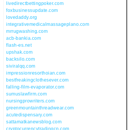
livedirectbettingpoker.com
foxbusinessupdate.com
lovedaddy.org
integrativemedicalmassageplano.com
mrrugwashing.com
acb-bankia.com
flash-es.net
upshak.com
backsilo.com
siviralqq.com
impressionresorthoian.com
bestfreakingclothesever.com
falling-film-evaporator.com
sumuslawfirm.com
nursingprowriters.com
greenmountainthreadwear.com
acutedispensary.com
sattamatkanewsblog.com
cryptocurrencytradingcn.com