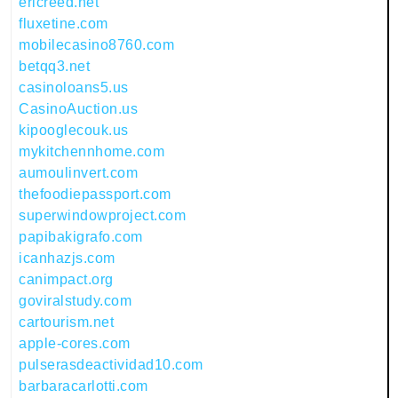
ericreed.net
fluxetine.com
mobilecasino8760.com
betqq3.net
casinoloans5.us
CasinoAuction.us
kipooglecouk.us
mykitchennhome.com
aumoulinvert.com
thefoodiepassport.com
superwindowproject.com
papibakigrafo.com
icanhazjs.com
canimpact.org
goviralstudy.com
cartourism.net
apple-cores.com
pulserasdeactividad10.com
barbaracarlotti.com