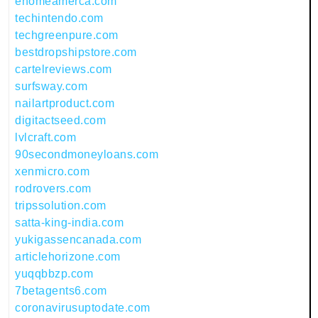
ehomeamerca.com
techintendo.com
techgreenpure.com
bestdropshipstore.com
cartelreviews.com
surfsway.com
nailartproduct.com
digitactseed.com
lvlcraft.com
90secondmoneyloans.com
xenmicro.com
rodrovers.com
tripssolution.com
satta-king-india.com
yukigassencanada.com
articlehorizone.com
yuqqbbzp.com
7betagents6.com
coronavirusuptodate.com