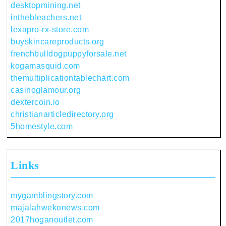
desktopmining.net
inthebleachers.net
lexapro-rx-store.com
buyskincareproducts.org
frenchbulldogpuppyforsale.net
kogamasquid.com
themultiplicationtablechart.com
casinoglamour.org
dextercoin.io
christianarticledirectory.org
5homestyle.com
Links
mygamblingstory.com
majalahwekonews.com
2017hoganoutlet.com