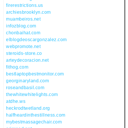
firerestrictions.us
archiesbrooklyn.com
muambeiros.net
infozblog.com
chonbaihat.com
elblogdeoscargonzalez.com
webpromote.net
steroids-store.co
arteydecoracion.net
fithog.com
bestlaptopbestmonitor.com
georginaryland.com
roseandbasil.com
thewhitewhitelights.com
atdhe.ws
heckrodtwetland.org
halfheardinthestillness.com
mybestmassagechair.com