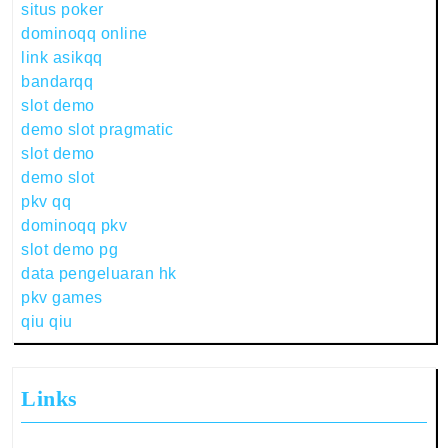
situs poker
dominoqq online
link asikqq
bandarqq
slot demo
demo slot pragmatic
slot demo
demo slot
pkv qq
dominoqq pkv
slot demo pg
data pengeluaran hk
pkv games
qiu qiu
Links