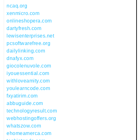
ncaq.org
xenmicro.com
onlineshopera.com
dartyfresh.com
lewisenterprises.net
pcsoftwarefree.org
dailylinking.com
dnafyx.com
giocolenuvole.com
iyouessential.com
withloveamity.com
youlearncode.com
fxyatirim.com
abbuguide.com
technologyresult.com
webhostingoffers.org
whatszow.com
ehomeamerca.com