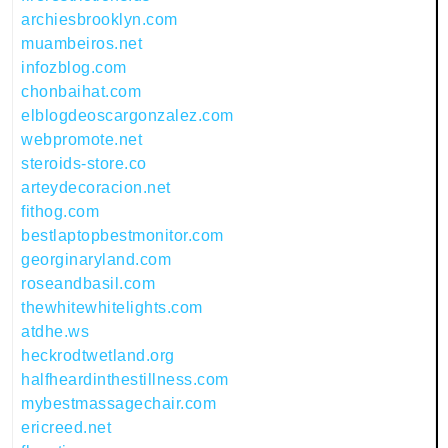
archiesbrooklyn.com
muambeiros.net
infozblog.com
chonbaihat.com
elblogdeoscargonzalez.com
webpromote.net
steroids-store.co
arteydecoracion.net
fithog.com
bestlaptopbestmonitor.com
georginaryland.com
roseandbasil.com
thewhitewhitelights.com
atdhe.ws
heckrodtwetland.org
halfheardinthestillness.com
mybestmassagechair.com
ericreed.net