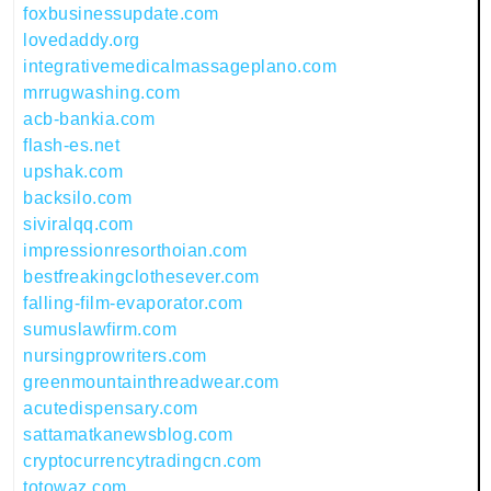
foxbusinessupdate.com
lovedaddy.org
integrativemedicalmassageplano.com
mrrugwashing.com
acb-bankia.com
flash-es.net
upshak.com
backsilo.com
siviralqq.com
impressionresorthoian.com
bestfreakingclothesever.com
falling-film-evaporator.com
sumuslawfirm.com
nursingprowriters.com
greenmountainthreadwear.com
acutedispensary.com
sattamatkanewsblog.com
cryptocurrencytradingcn.com
totowaz.com