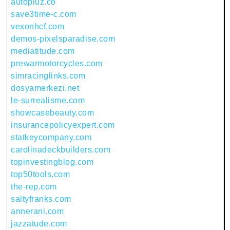
autopluz.co
save3time-c.com
vexonhcf.com
demos-pixelsparadise.com
mediatitude.com
prewarmotorcycles.com
simracinglinks.com
dosyamerkezi.net
le-surrealisme.com
showcasebeauty.com
insurancepolicyexpert.com
statkeycompany.com
carolinadeckbuilders.com
topinvestingblog.com
top50tools.com
the-rep.com
saltyfranks.com
annerani.com
jazzatude.com