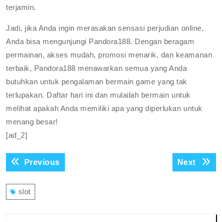
terjamin.
Jadi, jika Anda ingin merasakan sensasi perjudian online,
Anda bisa mengunjungi Pandora188. Dengan beragam
permainan, akses mudah, promosi menarik, dan keamanan
terbaik, Pandora188 menawarkan semua yang Anda
butuhkan untuk pengalaman bermain game yang tak
terlupakan. Daftar hari ini dan mulailah bermain untuk
melihat apakah Anda memiliki apa yang diperlukan untuk
menang besar!
[ad_2]
Post
Previous
Next
Previous
Next
navigation
post:
post:
slot