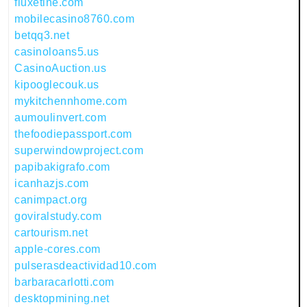
fluxetine.com
mobilecasino8760.com
betqq3.net
casinoloans5.us
CasinoAuction.us
kipooglecouk.us
mykitchennhome.com
aumoulinvert.com
thefoodiepassport.com
superwindowproject.com
papibakigrafo.com
icanhazjs.com
canimpact.org
goviralstudy.com
cartourism.net
apple-cores.com
pulserasdeactividad10.com
barbaracarlotti.com
desktopmining.net