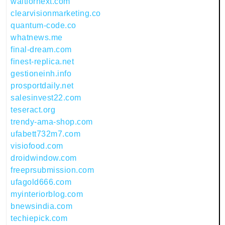
waitfornext.com
clearvisionmarketing.co
quantum-code.co
whatnews.me
final-dream.com
finest-replica.net
gestioneinh.info
prosportdaily.net
salesinvest22.com
teseract.org
trendy-ama-shop.com
ufabett732m7.com
visiofood.com
droidwindow.com
freeprsubmission.com
ufagold666.com
myinteriorblog.com
bnewsindia.com
techiepick.com