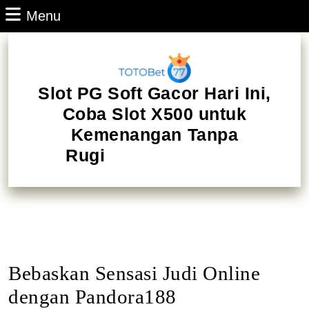
Skip
Menu
Menu
to
content
Skip
to
Content
Slot PG Soft Gacor Hari Ini,
Coba Slot X500 untuk
Kemenangan Tanpa
Rugi
Bebaskan Sensasi Judi Online
dengan Pandora188