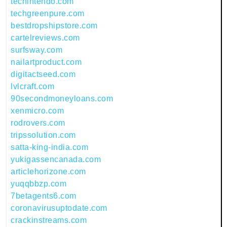
techintendo.com
techgreenpure.com
bestdropshipstore.com
cartelreviews.com
surfsway.com
nailartproduct.com
digitactseed.com
lvlcraft.com
90secondmoneyloans.com
xenmicro.com
rodrovers.com
tripssolution.com
satta-king-india.com
yukigassencanada.com
articlehorizone.com
yuqqbbzp.com
7betagents6.com
coronavirusuptodate.com
crackinstreams.com