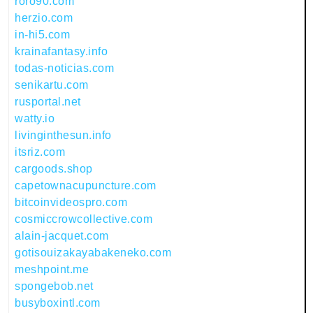
roro90.com
herzio.com
in-hi5.com
krainafantasy.info
todas-noticias.com
senikartu.com
rusportal.net
watty.io
livinginthesun.info
itsriz.com
cargoods.shop
capetownacupuncture.com
bitcoinvideospro.com
cosmiccrowcollective.com
alain-jacquet.com
gotisouizakayabakeneko.com
meshpoint.me
spongebob.net
busyboxintl.com