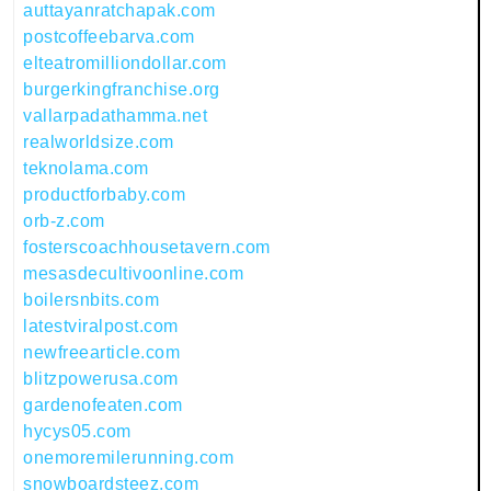
auttayanratchapak.com
postcoffeebarva.com
elteatromilliondollar.com
burgerkingfranchise.org
vallarpadathamma.net
realworldsize.com
teknolama.com
productforbaby.com
orb-z.com
fosterscoachhousetavern.com
mesasdecultivoonline.com
boilersnbits.com
latestviralpost.com
newfreearticle.com
blitzpowerusa.com
gardenofeaten.com
hycys05.com
onemoremilerunning.com
snowboardsteez.com