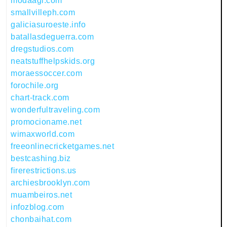
modaagi.com
smallvilleph.com
galiciasuroeste.info
batallasdeguerra.com
dregstudios.com
neatstuffhelpskids.org
moraessoccer.com
forochile.org
chart-track.com
wonderfultraveling.com
promocioname.net
wimaxworld.com
freeonlinecricketgames.net
bestcashing.biz
firerestrictions.us
archiesbrooklyn.com
muambeiros.net
infozblog.com
chonbaihat.com