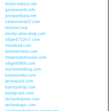
finest-replica.net
gestioneinh.info
prosportdaily.net
salesinvest22.com
teseract.org
trendy-ama-shop.com
ufabett732m7.com
visiofood.com
droidwindow.com
freeprsubmission.com
ufagold666.com
myinteriorblog.com
bnewsindia.com
techiepick.com
bamzyshop.com
pondycars.com
techonfutures.com
techoologic.com
raspberryketonescanada.org