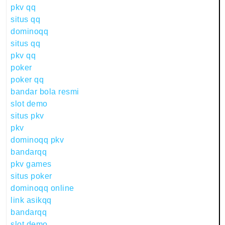
pkv qq
situs qq
dominoqq
situs qq
pkv qq
poker
poker qq
bandar bola resmi
slot demo
situs pkv
pkv
dominoqq pkv
bandarqq
pkv games
situs poker
dominoqq online
link asikqq
bandarqq
slot demo