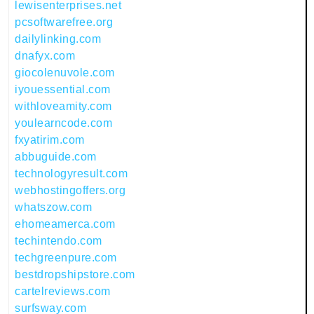
lewisenterprises.net
pcsoftwarefree.org
dailylinking.com
dnafyx.com
giocolenuvole.com
iyouessential.com
withloveamity.com
youlearncode.com
fxyatirim.com
abbuguide.com
technologyresult.com
webhostingoffers.org
whatszow.com
ehomeamerca.com
techintendo.com
techgreenpure.com
bestdropshipstore.com
cartelreviews.com
surfsway.com