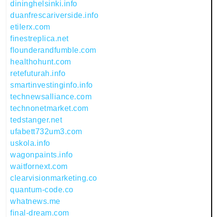
dininghelsinki.info
duanfrescariverside.info
etilerx.com
finestreplica.net
flounderandfumble.com
healthohunt.com
retefuturah.info
smartinvestinginfo.info
technewsalliance.com
technonetmarket.com
tedstanger.net
ufabett732um3.com
uskola.info
wagonpaints.info
waitfornext.com
clearvisionmarketing.co
quantum-code.co
whatnews.me
final-dream.com