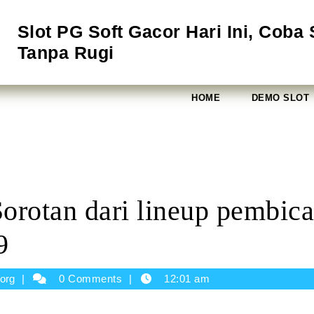
Slot PG Soft Gacor Hari Ini, Cob
Tanpa Rugi
HOME
DEMO SLOT
Sorotan dari lineup pembica
9
admin@totobet77.org
org
0 Comments
12:01 am