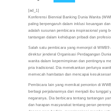
[ad_1]
Konferensi Biennial Banking Dunia Wanita (WWB
paling berpengaruh dalam inklusi keuangan dan 
adalah susunan pembicara inspirasional yang 
tantangan dalam kehidupan pribadi dan profesi
Salah satu pembicara yang menonjol di WWB9 a
direktur jenderal Organisasi Perdagangan Duni
wanita dalam kepemimpinan dan pentingnya men
pria tradisional. Dia menekankan perlunya wan
memecah hambatan dan mencapai kesuksesan
Pembicara lain yang memikat penonton di WWB
berbagi perjalanannya dari menjadi ibu tunggal
negaranya. Dia berbicara tentang tantangan yan
dan harapan masyarakat tentang peran perempu