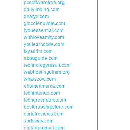
pcsoftwarefree.org
dailylinking.com
dnafyx.com
giocolenuvole.com
iyouessential.com
withloveamity.com
youlearncode.com
fxyatirim.com
abbuguide.com
technologyresult.com
webhostingoffers.org
whatszow.com
ehomeamerca.com
techintendo.com
techgreenpure.com
bestdropshipstore.com
cartelreviews.com
surfsway.com
nailartproduct.com