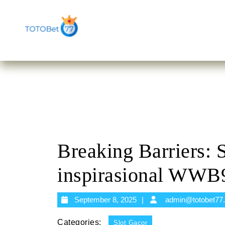
Skip
to
content
Skip
to
Content
Breaking Barriers: 
inspirasional WWB
September
September 8, 2025
admin@totobet77.
8,
2025
Categories:
Slot Gacor