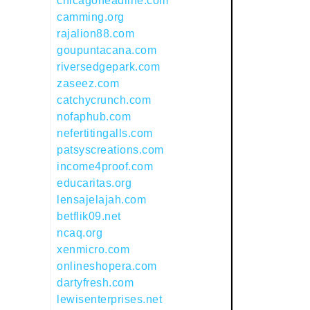
chicagoheadline.com
camming.org
rajalion88.com
goupuntacana.com
riversedgepark.com
zaseez.com
catchycrunch.com
nofaphub.com
nefertitingalls.com
patsyscreations.com
income4proof.com
educaritas.org
lensajelajah.com
betflik09.net
ncaq.org
xenmicro.com
onlineshopera.com
dartyfresh.com
lewisenterprises.net