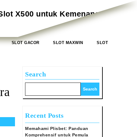
a Slot X500 untuk Kemenangan
SLOT GACOR
SLOT MAXWIN
SLOT
Search
ra
Search
Recent Posts
Memahami Plisbet: Panduan
Komprehensif untuk Pemula