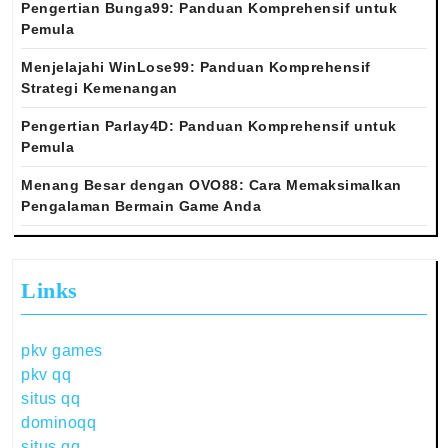
Pengertian Bunga99: Panduan Komprehensif untuk
Pemula
Menjelajahi WinLose99: Panduan Komprehensif
Strategi Kemenangan
Pengertian Parlay4D: Panduan Komprehensif untuk
Pemula
Menang Besar dengan OVO88: Cara Memaksimalkan
Pengalaman Bermain Game Anda
Links
pkv games
pkv qq
situs qq
dominoqq
situs qq