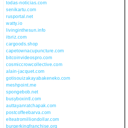
todas-noticias.com
senikartu.com
rusportal.net
watty.io
livinginthesun.info
itsriz.com
cargoods.shop
capetownacupuncture.com
bitcoinvideospro.com
cosmiccrowcollective.com
alain-jacquet.com
gotisouizakayabakeneko.com
meshpoint.me
spongebob.net
busyboxintl.com
auttayanratchapak.com
postcoffeebarva.com
elteatromilliondollar.com
burgerkingfranchise.org