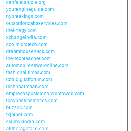
canfandalucia.org
yourengineguide.com
nybreakings.com
outstationcabsservices.com
thekrtagy.com
xchangeindia.com
coolmicrotech.com
dreamhousehack.com
the-techteacher.com
automobilenews-online.com
fashionalltimes.com
totaldigitalforum.com
technoarmaan.com
empresasposicionamientoweb.com
tonybestcosmetics.com
buzznc.com
fxjoiner.com
skinbykindra.com
alltherageface.com