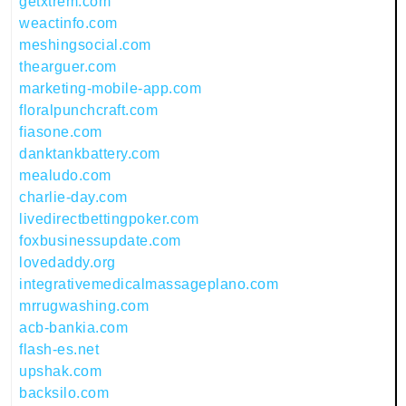
getxtrem.com
weactinfo.com
meshingsocial.com
thearguer.com
marketing-mobile-app.com
floralpunchcraft.com
fiasone.com
danktankbattery.com
mealudo.com
charlie-day.com
livedirectbettingpoker.com
foxbusinessupdate.com
lovedaddy.org
integrativemedicalmassageplano.com
mrrugwashing.com
acb-bankia.com
flash-es.net
upshak.com
backsilo.com