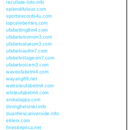
rezultate-loto.info
splendifulous.com
sportsrecords4u.com
topceleberites.com
ufabetting8m4.com
ufabetunionum3.com
ufabetvalueum3.com
ufabetvaultm7.com
ufabetvillageum7.com
ufabetvoicem3.com
waveufabetm4.com
wayang88.net
websiteufabetm4.com
whiteufabetm4.com
anikalappy.com
dininghelsinki.info
duanfrescariverside.info
etilerx.com
finestreplica.net