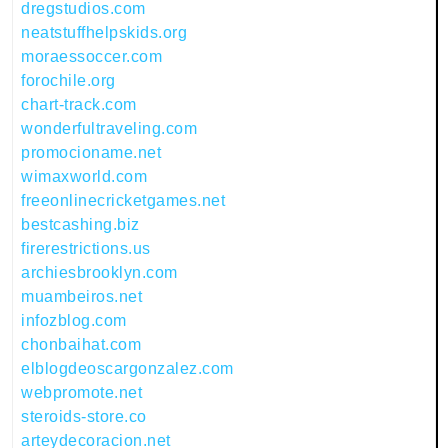
dregstudios.com
neatstuffhelpskids.org
moraessoccer.com
forochile.org
chart-track.com
wonderfultraveling.com
promocioname.net
wimaxworld.com
freeonlinecricketgames.net
bestcashing.biz
firerestrictions.us
archiesbrooklyn.com
muambeiros.net
infozblog.com
chonbaihat.com
elblogdeoscargonzalez.com
webpromote.net
steroids-store.co
arteydecoracion.net