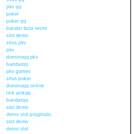
pkv qq
poker
poker qq
bandar bola resmi
slot demo
situs pkv
pkv
dominoqq pkv
bandarqq
pkv games
situs poker
dominoqq online
link asikqq
bandarqq
slot demo
demo slot pragmatic
slot demo
demo slot