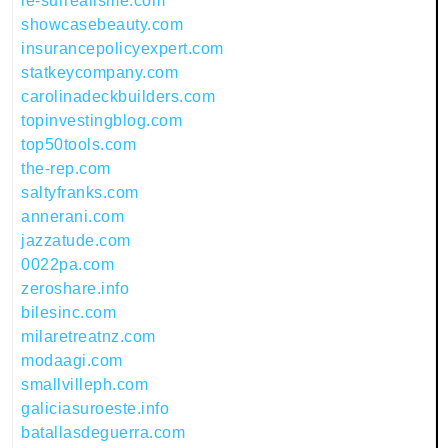
le-surrealisme.com
showcasebeauty.com
insurancepolicyexpert.com
statkeycompany.com
carolinadeckbuilders.com
topinvestingblog.com
top50tools.com
the-rep.com
saltyfranks.com
annerani.com
jazzatude.com
0022pa.com
zeroshare.info
bilesinc.com
milaretreatnz.com
modaagi.com
smallvilleph.com
galiciasuroeste.info
batallasdeguerra.com