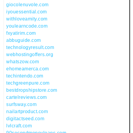
giocolenuvole.com
iyouessential.com
withloveamity.com
youlearncode.com
fxyatirim.com
abbuguide.com
technologyresult.com
webhostingoffers.org
whatszow.com
ehomeamerca.com
techintendo.com
techgreenpure.com
bestdropshipstore.com
cartelreviews.com
surfsway.com
nailartproduct.com
digitactseed.com
lvlcraft.com
90secondmoneyloans.com