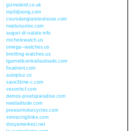
gizmobird.co.uk
mp3djsong.com
coursdanglaistoulouse.com
neptunuslex.com
auguri-di-natale.info
michelewatch.us
omega--watches.us
breitling-watches.us
tgarnettcentrallautoads.com
fixadvert.com
autopluz.co
save3time-c.com
vexonhcf.com
demos-pixelsparadise.com
mediatitude.com
prewarmotorcycles.com
simracinglinks.com
dosyamerkezi.net