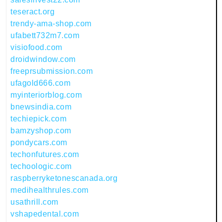
teseract.org
trendy-ama-shop.com
ufabett732m7.com
visiofood.com
droidwindow.com
freeprsubmission.com
ufagold666.com
myinteriorblog.com
bnewsindia.com
techiepick.com
bamzyshop.com
pondycars.com
techonfutures.com
techoologic.com
raspberryketonescanada.org
medihealthrules.com
usathrill.com
vshapedental.com