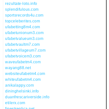
rezultate-loto.info
splendifulous.com
sportsrecords4u.com
topceleberites.com
ufabetting8m4.com
ufabetunionum3.com
ufabetvalueum3.com
ufabetvaultm7.com
ufabetvillageum7.com
ufabetvoicem3.com
waveufabetm4.com
wayang88.net
websiteufabetm4.com
whiteufabetm4.com
anikalappy.com
dininghelsinki.info
duanfrescariverside.info
etilerx.com
finestreplica.net