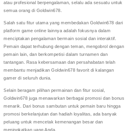
atau profesional berpengalaman, selalu ada sesuatu untuk
semua orang di Goldwin678.
Salah satu fitur utama yang membedakan Goldwin678 dari
platform game online lainnya adalah fokusnya dalam
menciptakan pengalaman bermain sosial dan interaktif.
Pemain dapat terhubung dengan teman, mengobrol dengan
pemain lain, dan berkompetisi dalam turnamen dan
tantangan. Rasa kebersamaan dan persahabatan telah
membantu menjadikan Goldwin678 favorit di kalangan
gamer di seluruh dunia.
Selain beragam pilihan permainan dan fitur sosial,
Goldwin678 juga menawarkan berbagai promosi dan bonus
menarik. Dari bonus sambutan untuk pemain baru hingga
promosi berkelanjutan dan hadiah loyalitas, ada banyak
peluang untuk mencetak kemenangan besar dan
meningkatkan uang Anda.