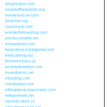
dregstudios.com
neatstuffhelpskids.org
moraessoccer.com
forochile.org
chart-track.com
wonderfultraveling.com
promocioname.net
wimaxworld.com
freeonlinecricketgames.net
bestcashing.biz
firerestrictions.us
archiesbrooklyn.com
muambeiros.net
infozblog.com
chonbaihat.com
elblogdeoscargonzalez.com
webpromote.net
steroids-store.co
arteydecoracion.net