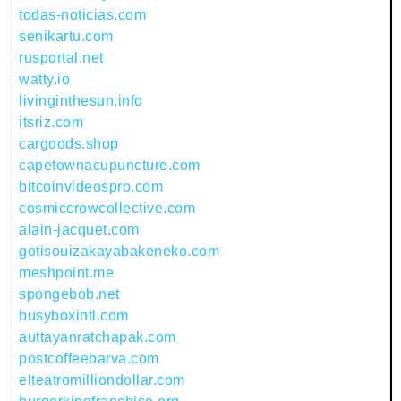
todas-noticias.com
senikartu.com
rusportal.net
watty.io
livinginthesun.info
itsriz.com
cargoods.shop
capetownacupuncture.com
bitcoinvideospro.com
cosmiccrowcollective.com
alain-jacquet.com
gotisouizakayabakeneko.com
meshpoint.me
spongebob.net
busyboxintl.com
auttayanratchapak.com
postcoffeebarva.com
elteatromilliondollar.com