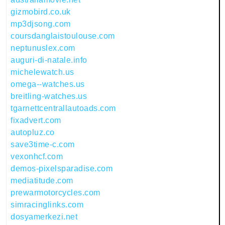
gizmobird.co.uk
mp3djsong.com
coursdanglaistoulouse.com
neptunuslex.com
auguri-di-natale.info
michelewatch.us
omega--watches.us
breitling-watches.us
tgarnettcentrallautoads.com
fixadvert.com
autopluz.co
save3time-c.com
vexonhcf.com
demos-pixelsparadise.com
mediatitude.com
prewarmotorcycles.com
simracinglinks.com
dosyamerkezi.net