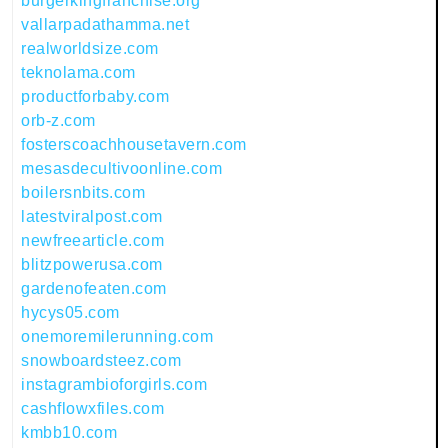
burgerkingfranchise.org
vallarpadathamma.net
realworldsize.com
teknolama.com
productforbaby.com
orb-z.com
fosterscoachhousetavern.com
mesasdecultivoonline.com
boilersnbits.com
latestviralpost.com
newfreearticle.com
blitzpowerusa.com
gardenofeaten.com
hycys05.com
onemoremilerunning.com
snowboardsteez.com
instagrambioforgirls.com
cashflowxfiles.com
kmbb10.com