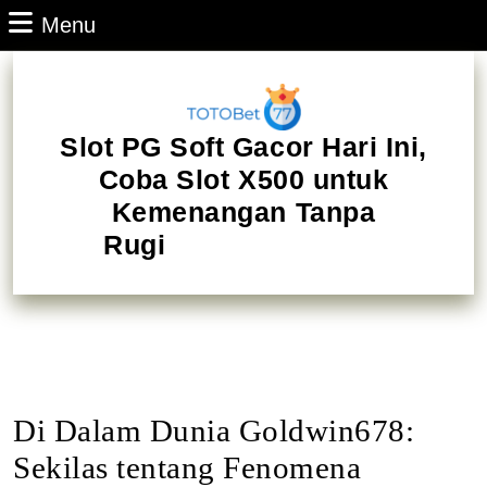
Skip
Menu
Menu
to
content
Skip
to
Content
Slot PG Soft Gacor Hari Ini,
Coba Slot X500 untuk
Kemenangan Tanpa
Rugi
Di Dalam Dunia Goldwin678:
Sekilas tentang Fenomena