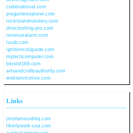
codenational.com
progameexplorer.com
rockislandroastery.com
directselling-pro.com
revenuealarm.com
lurab.com
ignitioncoilguide.com
mytechcomputer.com
bioslot168.com
artsandcraftsauthority.com
webservicelive.com
Links
jimsfamousbbq.com
libertywalk-usa.com
australiamovie.net