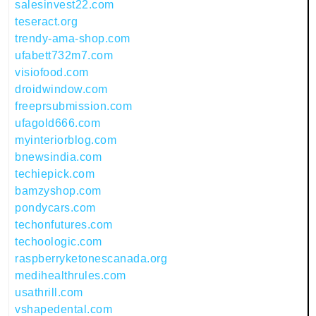
salesinvest22.com
teseract.org
trendy-ama-shop.com
ufabett732m7.com
visiofood.com
droidwindow.com
freeprsubmission.com
ufagold666.com
myinteriorblog.com
bnewsindia.com
techiepick.com
bamzyshop.com
pondycars.com
techonfutures.com
techoologic.com
raspberryketonescanada.org
medihealthrules.com
usathrill.com
vshapedental.com