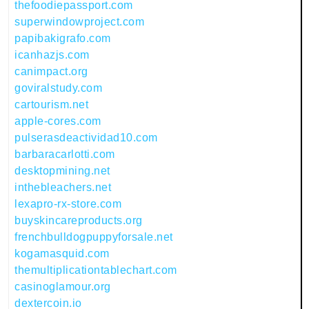
thefoodiepassport.com
superwindowproject.com
papibakigrafo.com
icanhazjs.com
canimpact.org
goviralstudy.com
cartourism.net
apple-cores.com
pulserasdeactividad10.com
barbaracarlotti.com
desktopmining.net
inthebleachers.net
lexapro-rx-store.com
buyskincareproducts.org
frenchbulldogpuppyforsale.net
kogamasquid.com
themultiplicationtablechart.com
casinoglamour.org
dextercoin.io