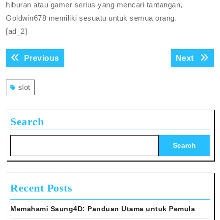
hiburan atau gamer serius yang mencari tantangan,
Goldwin678 memiliki sesuatu untuk semua orang.
[ad_2]
Post
Previous
Next
Previous
Next
navigation
post:
post:
slot
Search
Search
Recent Posts
Memahami Saung4D: Panduan Utama untuk Pemula