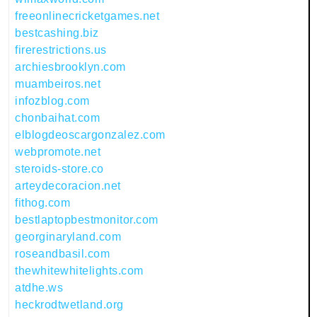
freeonlinecricketgames.net
bestcashing.biz
firerestrictions.us
archiesbrooklyn.com
muambeiros.net
infozblog.com
chonbaihat.com
elblogdeoscargonzalez.com
webpromote.net
steroids-store.co
arteydecoracion.net
fithog.com
bestlaptopbestmonitor.com
georginaryland.com
roseandbasil.com
thewhitewhitelights.com
atdhe.ws
heckrodtwetland.org