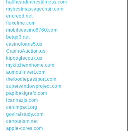
halfheardinthestillness.com
mybestmassagechair.com
ericreed.net
fluxetine.com
mobilecasino8760.com
betqq3.net
casinoloans5.us
CasinoAuction.us
kipooglecouk.us
mykitchennhome.com
aumoulinvert.com
thefoodiepassport.com
superwindowproject.com
papibakigrafo.com
icanhazjs.com
canimpact.org
goviralstudy.com
cartourism.net
apple-cores.com