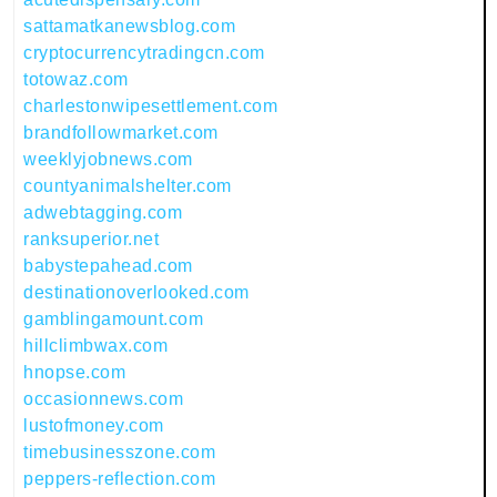
sattamatkanewsblog.com
cryptocurrencytradingcn.com
totowaz.com
charlestonwipesettlement.com
brandfollowmarket.com
weeklyjobnews.com
countyanimalshelter.com
adwebtagging.com
ranksuperior.net
babystepahead.com
destinationoverlooked.com
gamblingamount.com
hillclimbwax.com
hnopse.com
occasionnews.com
lustofmoney.com
timebusinesszone.com
peppers-reflection.com