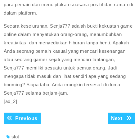
para pemain dan menciptakan suasana positif dan ramah di
dalam platform.
Secara keseluruhan, Senja777 adalah bukti kekuatan game
online dalam menyatukan orang-orang, menumbuhkan
kreativitas, dan menyediakan hiburan tanpa henti. Apakah
Anda seorang pemain kasual yang mencari kesenangan
atau seorang gamer sejati yang mencari tantangan,
Senja777 memiliki sesuatu untuk semua orang. Jadi
mengapa tidak masuk dan lihat sendiri apa yang sedang
booming? Siapa tahu, Anda mungkin tersesat di dunia
Senja777 selama berjam-jam.
[ad_2]
Post
Previous
Next
Previous
Next
navigation
post:
post:
slot