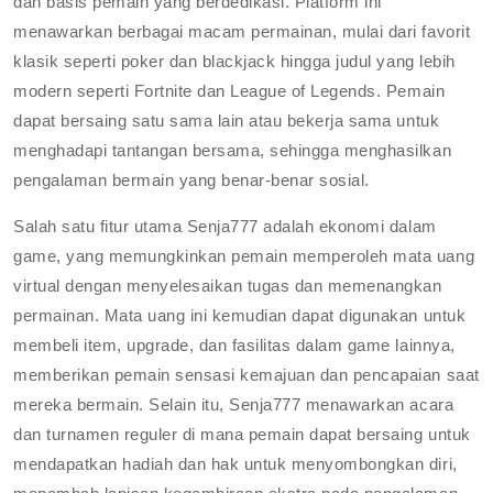
dan basis pemain yang berdedikasi. Platform ini
menawarkan berbagai macam permainan, mulai dari favorit
klasik seperti poker dan blackjack hingga judul yang lebih
modern seperti Fortnite dan League of Legends. Pemain
dapat bersaing satu sama lain atau bekerja sama untuk
menghadapi tantangan bersama, sehingga menghasilkan
pengalaman bermain yang benar-benar sosial.
Salah satu fitur utama Senja777 adalah ekonomi dalam
game, yang memungkinkan pemain memperoleh mata uang
virtual dengan menyelesaikan tugas dan memenangkan
permainan. Mata uang ini kemudian dapat digunakan untuk
membeli item, upgrade, dan fasilitas dalam game lainnya,
memberikan pemain sensasi kemajuan dan pencapaian saat
mereka bermain. Selain itu, Senja777 menawarkan acara
dan turnamen reguler di mana pemain dapat bersaing untuk
mendapatkan hadiah dan hak untuk menyombongkan diri,