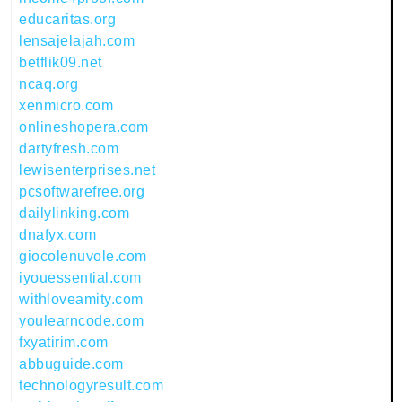
educaritas.org
lensajelajah.com
betflik09.net
ncaq.org
xenmicro.com
onlineshopera.com
dartyfresh.com
lewisenterprises.net
pcsoftwarefree.org
dailylinking.com
dnafyx.com
giocolenuvole.com
iyouessential.com
withloveamity.com
youlearncode.com
fxyatirim.com
abbuguide.com
technologyresult.com