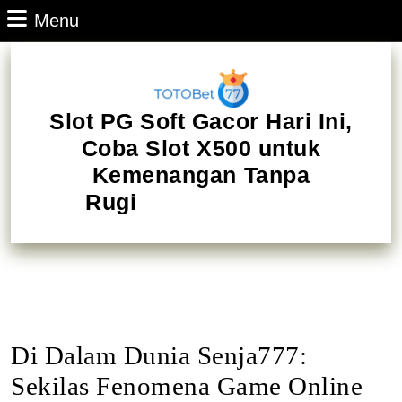
Skip
Menu
Menu
to
content
Skip
to
Content
Slot PG Soft Gacor Hari Ini,
Coba Slot X500 untuk
Kemenangan Tanpa
Rugi
Di Dalam Dunia Senja777:
Sekilas Fenomena Game Online