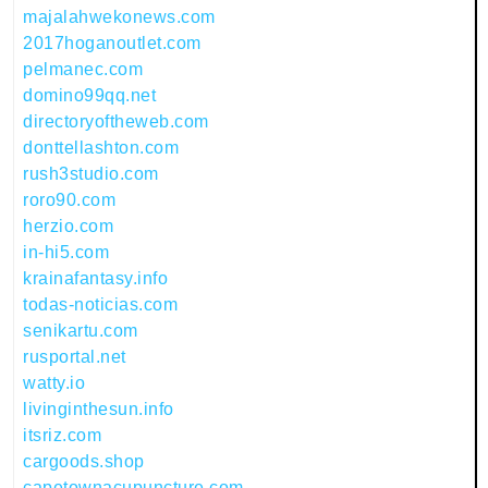
majalahwekonews.com
2017hoganoutlet.com
pelmanec.com
domino99qq.net
directoryoftheweb.com
donttellashton.com
rush3studio.com
roro90.com
herzio.com
in-hi5.com
krainafantasy.info
todas-noticias.com
senikartu.com
rusportal.net
watty.io
livinginthesun.info
itsriz.com
cargoods.shop
capetownacupuncture.com