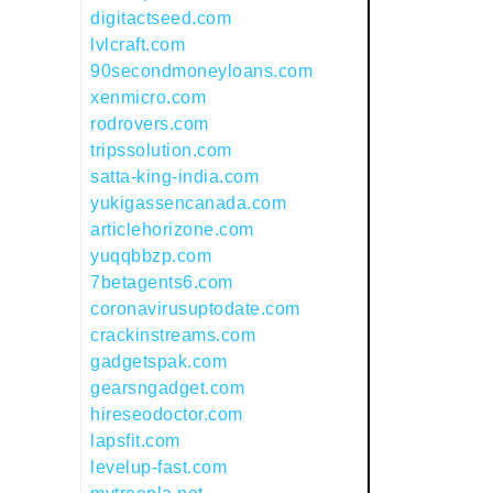
digitactseed.com
lvlcraft.com
90secondmoneyloans.com
xenmicro.com
rodrovers.com
tripssolution.com
satta-king-india.com
yukigassencanada.com
articlehorizone.com
yuqqbbzp.com
7betagents6.com
coronavirusuptodate.com
crackinstreams.com
gadgetspak.com
gearsngadget.com
hireseodoctor.com
lapsfit.com
levelup-fast.com