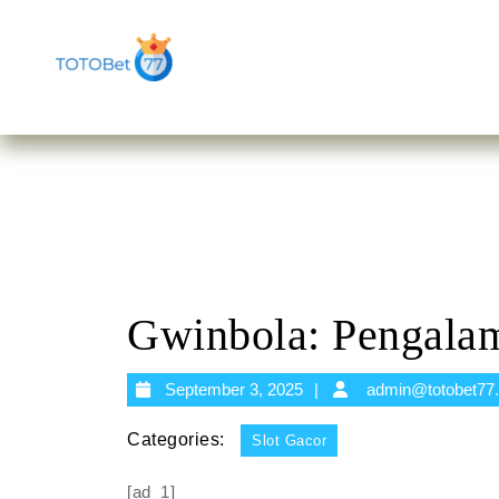
Skip
to
content
Skip
to
Content
Gwinbola: Pengalam
September
September 3, 2025
admin@totobet77.
3,
2025
Categories:
Slot Gacor
[ad_1]