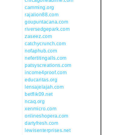
chicagoheadline.com
camming.org
rajalion88.com
goupuntacana.com
riversedgepark.com
zaseez.com
catchycrunch.com
nofaphub.com
nefertitingalls.com
patsyscreations.com
income4proof.com
educaritas.org
lensajelajah.com
betflik09.net
ncaq.org
xenmicro.com
onlineshopera.com
dartyfresh.com
lewisenterprises.net