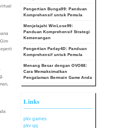
irtual
Pengertian Bunga99: Panduan
Komprehensif untuk Pemula
Menjelajahi WinLose99:
Panduan Komprehensif Strategi
mana
Kemenangan
 Gim
eperti
Pengertian Parlay4D: Panduan
Komprehensif untuk Pemula
Menang Besar dengan OVO88:
a
Cara Memaksimalkan
g.
Pengalaman Bermain Game Anda
nan,
Links
ada
pkv games
pkv qq