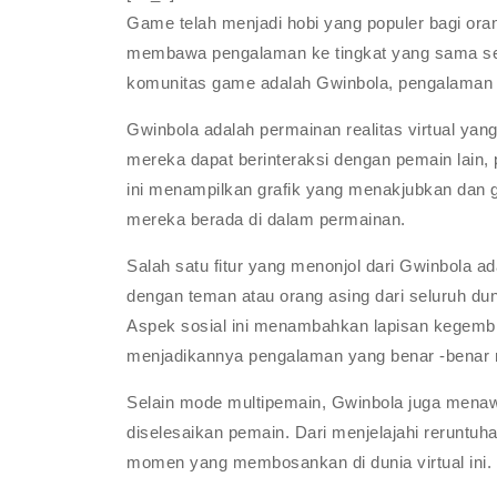
Game telah menjadi hobi yang populer bagi orang
membawa pengalaman ke tingkat yang sama sek
komunitas game adalah Gwinbola, pengalaman g
Gwinbola adalah permainan realitas virtual y
mereka dapat berinteraksi dengan pemain lain,
ini menampilkan grafik yang menakjubkan dan 
mereka berada di dalam permainan.
Salah satu fitur yang menonjol dari Gwinbola 
dengan teman atau orang asing dari seluruh d
Aspek sosial ini menambahkan lapisan kegembi
menjadikannya pengalaman yang benar -benar
Selain mode multipemain, Gwinbola juga menaw
diselesaikan pemain. Dari menjelajahi reruntu
momen yang membosankan di dunia virtual ini.