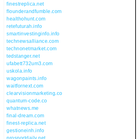
finestreplica.net
flounderandfumble.com
healthohunt.com
retefuturah.info
smartinvestinginfo.info
technewsalliance.com
technonetmarket.com
tedstanger.net
ufabett732um3.com
uskola.info
wagonpaints.info
waitfornext.com
clearvisionmarketing.co
quantum-code.co
whatnews.me
final-dream.com
finest-replica.net
gestioneinh.info
prosportdaily.net