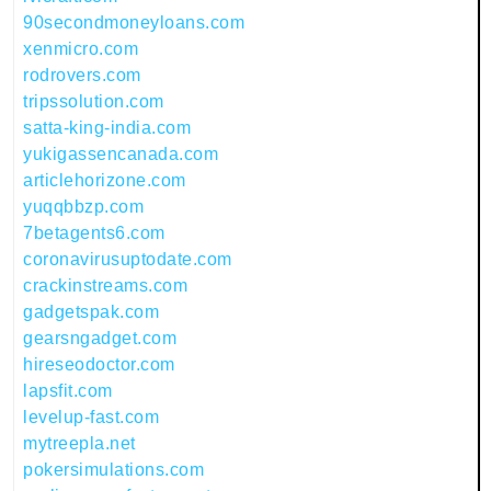
90secondmoneyloans.com
xenmicro.com
rodrovers.com
tripssolution.com
satta-king-india.com
yukigassencanada.com
articlehorizone.com
yuqqbbzp.com
7betagents6.com
coronavirusuptodate.com
crackinstreams.com
gadgetspak.com
gearsngadget.com
hireseodoctor.com
lapsfit.com
levelup-fast.com
mytreepla.net
pokersimulations.com