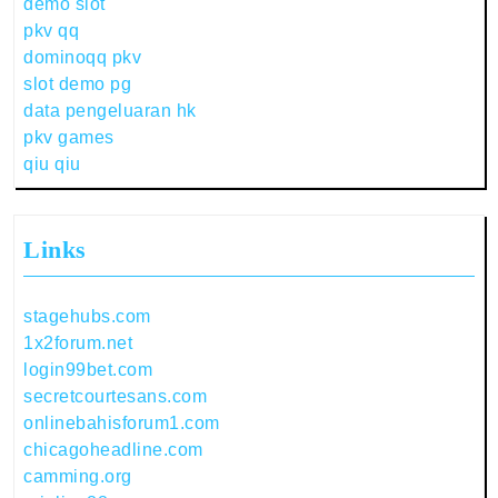
demo slot
pkv qq
dominoqq pkv
slot demo pg
data pengeluaran hk
pkv games
qiu qiu
Links
stagehubs.com
1x2forum.net
login99bet.com
secretcourtesans.com
onlinebahisforum1.com
chicagoheadline.com
camming.org