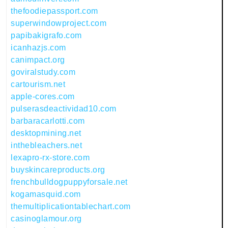
thefoodiepassport.com
superwindowproject.com
papibakigrafo.com
icanhazjs.com
canimpact.org
goviralstudy.com
cartourism.net
apple-cores.com
pulserasdeactividad10.com
barbaracarlotti.com
desktopmining.net
inthebleachers.net
lexapro-rx-store.com
buyskincareproducts.org
frenchbulldogpuppyforsale.net
kogamasquid.com
themultiplicationtablechart.com
casinoglamour.org