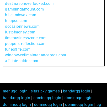
destinationoverlooked.com
gamblingamount.com
hillclimbwax.com
hnopse.com
occasionnews.com
lustofmoney.com
timebusinesszone.com
peppers-reflection.com
tuneoflife.com
windowwellmaintenancepros.com
affiliateholder.com
menuqq login
|
situs pkv games
|
bandarqq login
|
bandarqq login
|
dominoqq login
|
dominoqq login
|
dominoqq login
|
dominoqq login
|
dominoqq login
|
pg