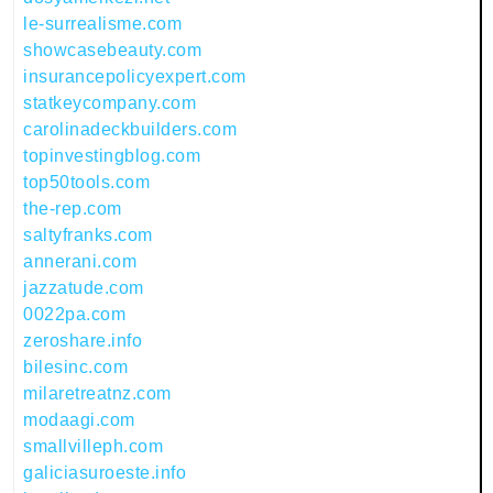
le-surrealisme.com
showcasebeauty.com
insurancepolicyexpert.com
statkeycompany.com
carolinadeckbuilders.com
topinvestingblog.com
top50tools.com
the-rep.com
saltyfranks.com
annerani.com
jazzatude.com
0022pa.com
zeroshare.info
bilesinc.com
milaretreatnz.com
modaagi.com
smallvilleph.com
galiciasuroeste.info