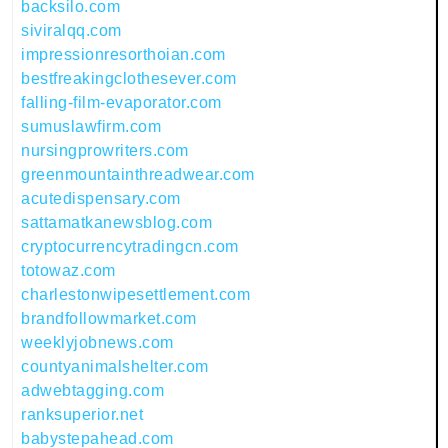
backsilo.com
siviralqq.com
impressionresorthoian.com
bestfreakingclothesever.com
falling-film-evaporator.com
sumuslawfirm.com
nursingprowriters.com
greenmountainthreadwear.com
acutedispensary.com
sattamatkanewsblog.com
cryptocurrencytradingcn.com
totowaz.com
charlestonwipesettlement.com
brandfollowmarket.com
weeklyjobnews.com
countyanimalshelter.com
adwebtagging.com
ranksuperior.net
babystepahead.com