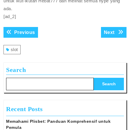
untuk ikut-ikutan Hebat777 dan melihat semua hype yang
ada.
[ad_2]
Post
Previous
Next
Previous
Next
navigation
post:
post:
slot
Search
Search
Recent Posts
Memahami Plisbet: Panduan Komprehensif untuk
Pemula