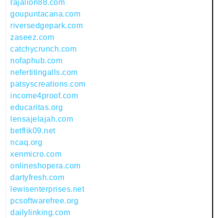
rajalion88.com
goupuntacana.com
riversedgepark.com
zaseez.com
catchycrunch.com
nofaphub.com
nefertitingalls.com
patsyscreations.com
income4proof.com
educaritas.org
lensajelajah.com
betflik09.net
ncaq.org
xenmicro.com
onlineshopera.com
dartyfresh.com
lewisenterprises.net
pcsoftwarefree.org
dailylinking.com