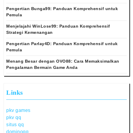
Pengertian Bunga99: Panduan Komprehensif untuk
Pemula
Menjelajahi WinLose99: Panduan Komprehensif
Strategi Kemenangan
Pengertian Parlay4D: Panduan Komprehensif untuk
Pemula
Menang Besar dengan OVO88: Cara Memaksimalkan
Pengalaman Bermain Game Anda
Links
pkv games
pkv qq
situs qq
dominoqq