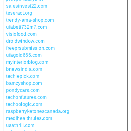
salesinvest22.com
teseract.org
trendy-ama-shop.com
ufabett732m7.com
visiofood.com
droidwindow.com
freeprsubmission.com
ufagold666.com
myinteriorblog.com
bnewsindia.com
techiepick.com
bamzyshop.com
pondycars.com
techonfutures.com
techoologic.com
raspberryketonescanada.org
medihealthrules.com
usathrill.com