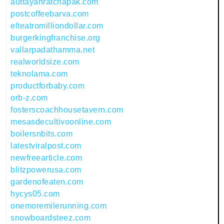
auttayanratchapak.com
postcoffeebarva.com
elteatromilliondollar.com
burgerkingfranchise.org
vallarpadathamma.net
realworldsize.com
teknolama.com
productforbaby.com
orb-z.com
fosterscoachhousetavern.com
mesasdecultivoonline.com
boilersnbits.com
latestviralpost.com
newfreearticle.com
blitzpowerusa.com
gardenofeaten.com
hycys05.com
onemoremilerunning.com
snowboardsteez.com