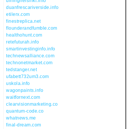
dininghelsinki.info
duanfrescariverside.info
etilerx.com
finestreplica.net
flounderandfumble.com
healthohunt.com
retefuturah.info
smartinvestinginfo.info
technewsalliance.com
technonetmarket.com
tedstanger.net
ufabett732um3.com
uskola.info
wagonpaints.info
waitfornext.com
clearvisionmarketing.co
quantum-code.co
whatnews.me
final-dream.com