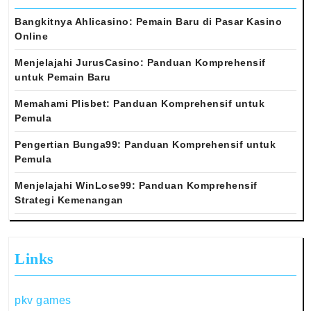
Bangkitnya Ahlicasino: Pemain Baru di Pasar Kasino
Online
Menjelajahi JurusCasino: Panduan Komprehensif
untuk Pemain Baru
Memahami Plisbet: Panduan Komprehensif untuk
Pemula
Pengertian Bunga99: Panduan Komprehensif untuk
Pemula
Menjelajahi WinLose99: Panduan Komprehensif
Strategi Kemenangan
Links
pkv games