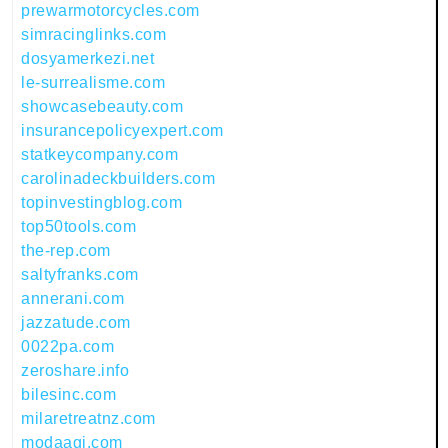
prewarmotorcycles.com
simracinglinks.com
dosyamerkezi.net
le-surrealisme.com
showcasebeauty.com
insurancepolicyexpert.com
statkeycompany.com
carolinadeckbuilders.com
topinvestingblog.com
top50tools.com
the-rep.com
saltyfranks.com
annerani.com
jazzatude.com
0022pa.com
zeroshare.info
bilesinc.com
milaretreatnz.com
modaagi.com