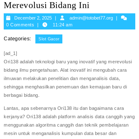
Merevolusi Bidang Ini
December
admin@to
December 2, 2025
admin@totobet77.org
2,
0 Comments
11:24 am
2025
Categories:
Slot Gacor
[ad_1]
Ori138 adalah teknologi baru yang inovatif yang merevolusi
bidang ilmu pengetahuan. Alat inovatif ini mengubah cara
ilmuwan melakukan penelitian dan menganalisis data,
sehingga menghasilkan penemuan dan kemajuan baru di
berbagai bidang.
Lantas, apa sebenarnya Ori138 itu dan bagaimana cara
kerjanya? Ori138 adalah platform analisis data canggih yang
menggunakan algoritma canggih dan teknik pembelajaran
mesin untuk menganalisis kumpulan data besar dan