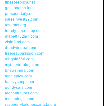
finest-replica.net
gestioneinh.info
prosportdaily.net
salesinvest22.com
teseract.org
trendy-ama-shop.com
ufabett732m7.com
visiofood.com
droidwindow.com
freeprsubmission.com
ufagold666.com
myinteriorblog.com
bnewsindia.com
techiepick.com
bamzyshop.com
pondycars.com
techonfutures.com
techoologic.com
raspberryketonescanada.org