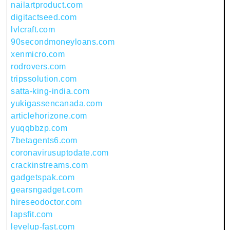
nailartproduct.com
digitactseed.com
lvlcraft.com
90secondmoneyloans.com
xenmicro.com
rodrovers.com
tripssolution.com
satta-king-india.com
yukigassencanada.com
articlehorizone.com
yuqqbbzp.com
7betagents6.com
coronavirusuptodate.com
crackinstreams.com
gadgetspak.com
gearsngadget.com
hireseodoctor.com
lapsfit.com
levelup-fast.com