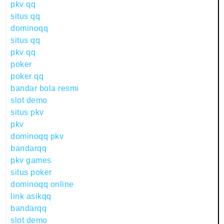
pkv qq
situs qq
dominoqq
situs qq
pkv qq
poker
poker qq
bandar bola resmi
slot demo
situs pkv
pkv
dominoqq pkv
bandarqq
pkv games
situs poker
dominoqq online
link asikqq
bandarqq
slot demo