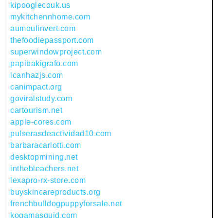
kipooglecouk.us
mykitchennhome.com
aumoulinvert.com
thefoodiepassport.com
superwindowproject.com
papibakigrafo.com
icanhazjs.com
canimpact.org
goviralstudy.com
cartourism.net
apple-cores.com
pulserasdeactividad10.com
barbaracarlotti.com
desktopmining.net
inthebleachers.net
lexapro-rx-store.com
buyskincareproducts.org
frenchbulldogpuppyforsale.net
kogamasquid.com