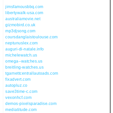
jimsfamousbbq.com
libertywalk-usa.com
australiamovie.net
gizmobird.co.uk
mp3djsong.com
coursdanglaistoulouse.com
neptunuslex.com
auguri-di-natale.info
michelewatch.us
omega--watches.us
breitling-watches.us
tgarnettcentrallautoads.com
fixadvert.com
autopluz.co
save3time-c.com
vexonhcf.com
demos-pixelsparadise.com
mediatitude.com