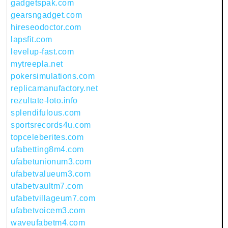
gadgetspak.com
gearsngadget.com
hireseodoctor.com
lapsfit.com
levelup-fast.com
mytreepla.net
pokersimulations.com
replicamanufactory.net
rezultate-loto.info
splendifulous.com
sportsrecords4u.com
topceleberites.com
ufabetting8m4.com
ufabetunionum3.com
ufabetvalueum3.com
ufabetvaultm7.com
ufabetvillageum7.com
ufabetvoicem3.com
waveufabetm4.com