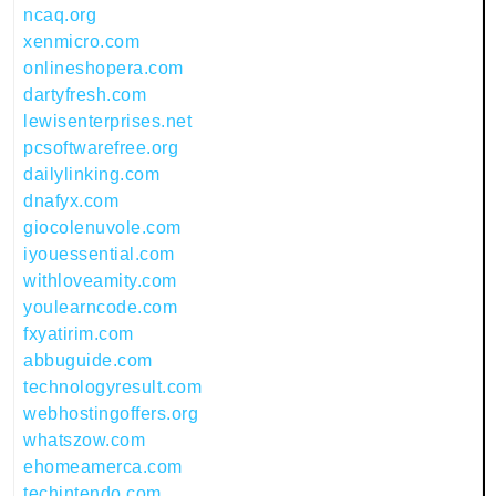
ncaq.org
xenmicro.com
onlineshopera.com
dartyfresh.com
lewisenterprises.net
pcsoftwarefree.org
dailylinking.com
dnafyx.com
giocolenuvole.com
iyouessential.com
withloveamity.com
youlearncode.com
fxyatirim.com
abbuguide.com
technologyresult.com
webhostingoffers.org
whatszow.com
ehomeamerca.com
techintendo.com