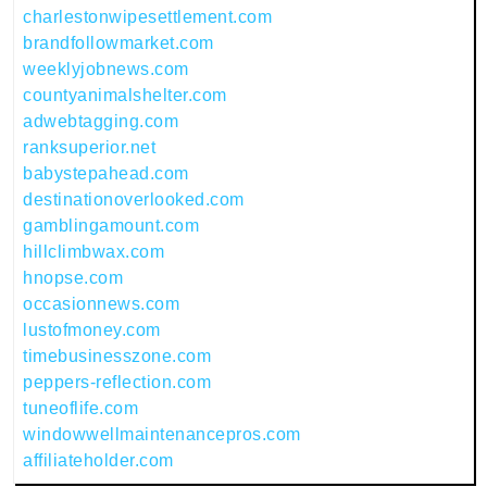
charlestonwipesettlement.com
brandfollowmarket.com
weeklyjobnews.com
countyanimalshelter.com
adwebtagging.com
ranksuperior.net
babystepahead.com
destinationoverlooked.com
gamblingamount.com
hillclimbwax.com
hnopse.com
occasionnews.com
lustofmoney.com
timebusinesszone.com
peppers-reflection.com
tuneoflife.com
windowwellmaintenancepros.com
affiliateholder.com