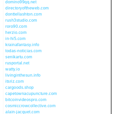
domino99qq.net
directoryoftheweb.com
donttellashton.com
rush3studio.com
roro90.com
herzio.com
in-hi5.com
krainafantasy.info
todas-noticias.com
senikartu.com
rusportal.net
watty.io
livinginthesun.info
itsriz.com
cargoods.shop
capetownacupuncture.com
bitcoinvideospro.com
cosmiccrowcollective.com
alain-jacquet.com