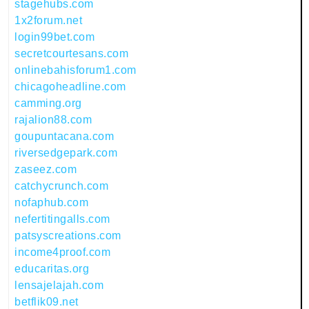
stagehubs.com
1x2forum.net
login99bet.com
secretcourtesans.com
onlinebahisforum1.com
chicagoheadline.com
camming.org
rajalion88.com
goupuntacana.com
riversedgepark.com
zaseez.com
catchycrunch.com
nofaphub.com
nefertitingalls.com
patsyscreations.com
income4proof.com
educaritas.org
lensajelajah.com
betflik09.net