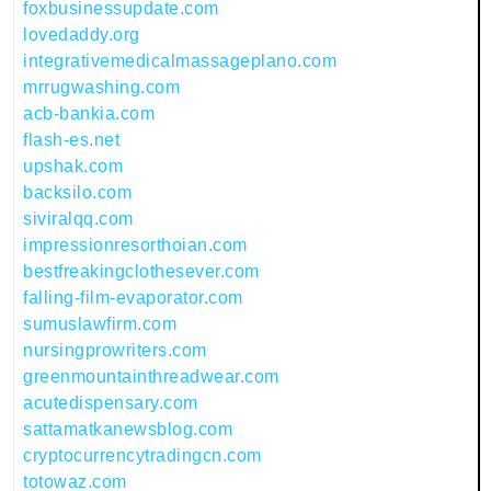
foxbusinessupdate.com
lovedaddy.org
integrativemedicalmassageplano.com
mrrugwashing.com
acb-bankia.com
flash-es.net
upshak.com
backsilo.com
siviralqq.com
impressionresorthoian.com
bestfreakingclothesever.com
falling-film-evaporator.com
sumuslawfirm.com
nursingprowriters.com
greenmountainthreadwear.com
acutedispensary.com
sattamatkanewsblog.com
cryptocurrencytradingcn.com
totowaz.com