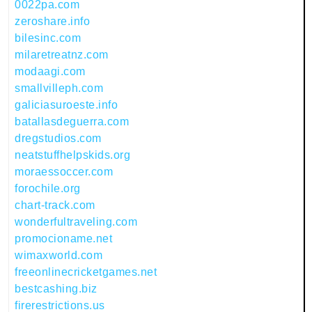
0022pa.com
zeroshare.info
bilesinc.com
milaretreatnz.com
modaagi.com
smallvilleph.com
galiciasuroeste.info
batallasdeguerra.com
dregstudios.com
neatstuffhelpskids.org
moraessoccer.com
forochile.org
chart-track.com
wonderfultraveling.com
promocioname.net
wimaxworld.com
freeonlinecricketgames.net
bestcashing.biz
firerestrictions.us