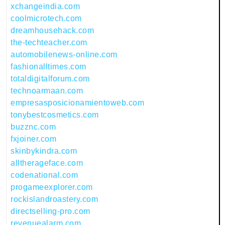
xchangeindia.com
coolmicrotech.com
dreamhousehack.com
the-techteacher.com
automobilenews-online.com
fashionalltimes.com
totaldigitalforum.com
technoarmaan.com
empresasposicionamientoweb.com
tonybestcosmetics.com
buzznc.com
fxjoiner.com
skinbykindra.com
alltherageface.com
codenational.com
progameexplorer.com
rockislandroastery.com
directselling-pro.com
revenuealarm.com