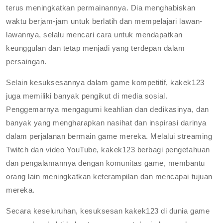
terus meningkatkan permainannya. Dia menghabiskan
waktu berjam-jam untuk berlatih dan mempelajari lawan-
lawannya, selalu mencari cara untuk mendapatkan
keunggulan dan tetap menjadi yang terdepan dalam
persaingan.
Selain kesuksesannya dalam game kompetitif, kakek123
juga memiliki banyak pengikut di media sosial.
Penggemarnya mengagumi keahlian dan dedikasinya, dan
banyak yang mengharapkan nasihat dan inspirasi darinya
dalam perjalanan bermain game mereka. Melalui streaming
Twitch dan video YouTube, kakek123 berbagi pengetahuan
dan pengalamannya dengan komunitas game, membantu
orang lain meningkatkan keterampilan dan mencapai tujuan
mereka.
Secara keseluruhan, kesuksesan kakek123 di dunia game