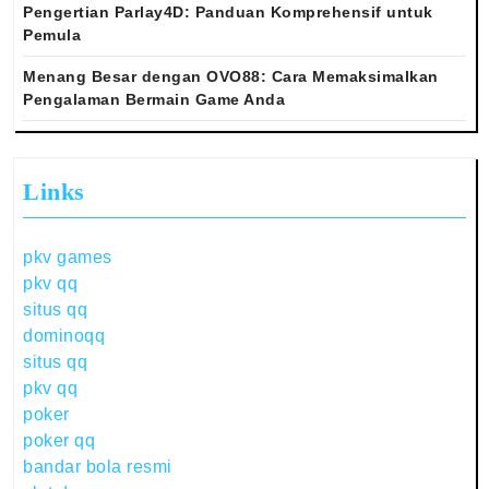
Pengertian Parlay4D: Panduan Komprehensif untuk
Pemula
Menang Besar dengan OVO88: Cara Memaksimalkan
Pengalaman Bermain Game Anda
Links
pkv games
pkv qq
situs qq
dominoqq
situs qq
pkv qq
poker
poker qq
bandar bola resmi