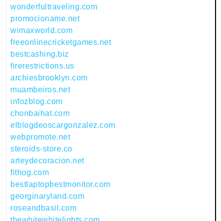
wonderfultraveling.com
promocioname.net
wimaxworld.com
freeonlinecricketgames.net
bestcashing.biz
firerestrictions.us
archiesbrooklyn.com
muambeiros.net
infozblog.com
chonbaihat.com
elblogdeoscargonzalez.com
webpromote.net
steroids-store.co
arteydecoracion.net
fithog.com
bestlaptopbestmonitor.com
georginaryland.com
roseandbasil.com
thewhitewhitelights.com