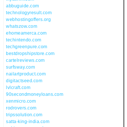
abbuguide.com
technologyresult.com
webhostingoffers.org
whatszow.com
ehomeamerca.com
techintendo.com
techgreenpure.com
bestdropshipstore.com
cartelreviews.com
surfsway.com
nailartproduct.com
digitactseed.com
lvlcraft.com
90secondmoneyloans.com
xenmicro.com
rodrovers.com
tripssolution.com
satta-king-india.com