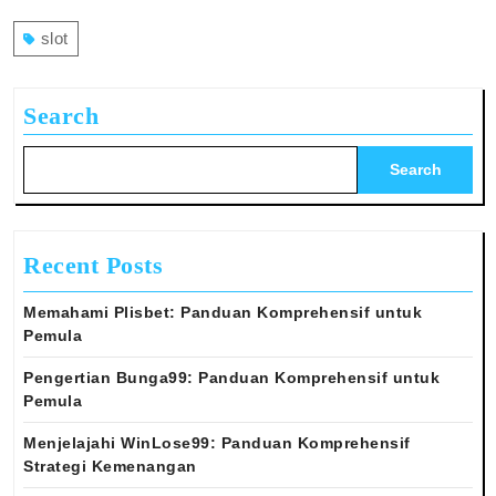
slot
Search
Search
Recent Posts
Memahami Plisbet: Panduan Komprehensif untuk
Pemula
Pengertian Bunga99: Panduan Komprehensif untuk
Pemula
Menjelajahi WinLose99: Panduan Komprehensif
Strategi Kemenangan