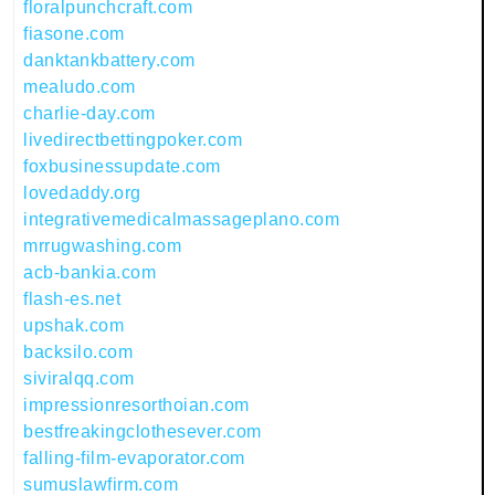
floralpunchcraft.com
fiasone.com
danktankbattery.com
mealudo.com
charlie-day.com
livedirectbettingpoker.com
foxbusinessupdate.com
lovedaddy.org
integrativemedicalmassageplano.com
mrrugwashing.com
acb-bankia.com
flash-es.net
upshak.com
backsilo.com
siviralqq.com
impressionresorthoian.com
bestfreakingclothesever.com
falling-film-evaporator.com
sumuslawfirm.com