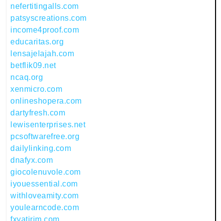
nefertitingalls.com
patsyscreations.com
income4proof.com
educaritas.org
lensajelajah.com
betflik09.net
ncaq.org
xenmicro.com
onlineshopera.com
dartyfresh.com
lewisenterprises.net
pcsoftwarefree.org
dailylinking.com
dnafyx.com
giocolenuvole.com
iyouessential.com
withloveamity.com
youlearncode.com
fxyatirim.com