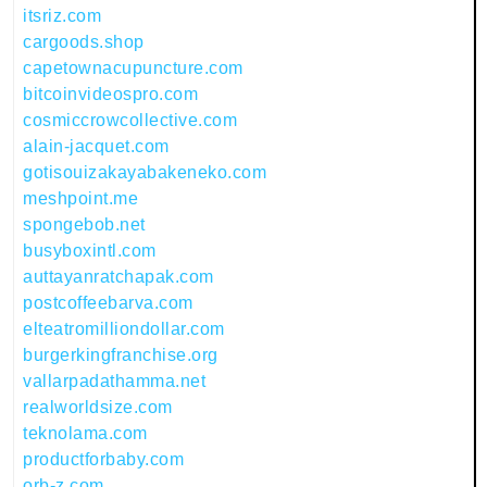
itsriz.com
cargoods.shop
capetownacupuncture.com
bitcoinvideospro.com
cosmiccrowcollective.com
alain-jacquet.com
gotisouizakayabakeneko.com
meshpoint.me
spongebob.net
busyboxintl.com
auttayanratchapak.com
postcoffeebarva.com
elteatromilliondollar.com
burgerkingfranchise.org
vallarpadathamma.net
realworldsize.com
teknolama.com
productforbaby.com
orb-z.com