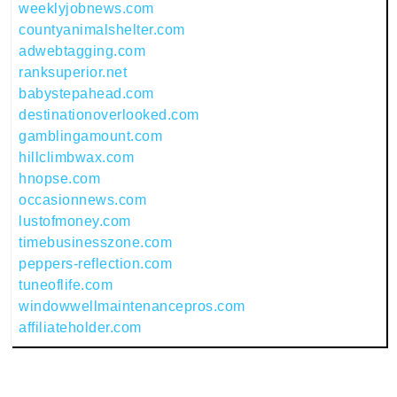
weeklyjobnews.com
countyanimalshelter.com
adwebtagging.com
ranksuperior.net
babystepahead.com
destinationoverlooked.com
gamblingamount.com
hillclimbwax.com
hnopse.com
occasionnews.com
lustofmoney.com
timebusinesszone.com
peppers-reflection.com
tuneoflife.com
windowwellmaintenancepros.com
affiliateholder.com