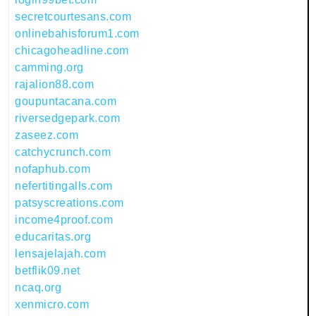
secretcourtesans.com
onlinebahisforum1.com
chicagoheadline.com
camming.org
rajalion88.com
goupuntacana.com
riversedgepark.com
zaseez.com
catchycrunch.com
nofaphub.com
nefertitingalls.com
patsyscreations.com
income4proof.com
educaritas.org
lensajelajah.com
betflik09.net
ncaq.org
xenmicro.com