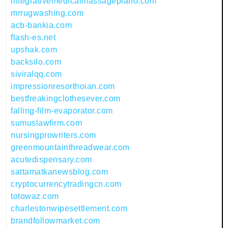
integrativemedicalmassageplano.com
mrrugwashing.com
acb-bankia.com
flash-es.net
upshak.com
backsilo.com
siviralqq.com
impressionresorthoian.com
bestfreakingclothesever.com
falling-film-evaporator.com
sumuslawfirm.com
nursingprowriters.com
greenmountainthreadwear.com
acutedispensary.com
sattamatkanewsblog.com
cryptocurrencytradingcn.com
totowaz.com
charlestonwipesettlement.com
brandfollowmarket.com