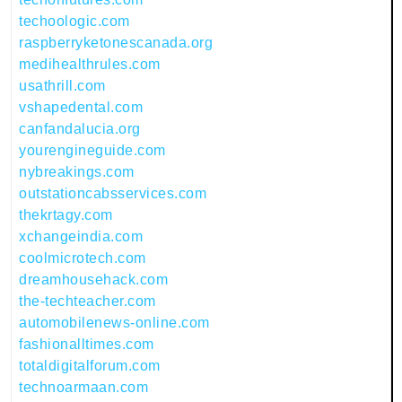
techoologic.com
raspberryketonescanada.org
medihealthrules.com
usathrill.com
vshapedental.com
canfandalucia.org
yourengineguide.com
nybreakings.com
outstationcabsservices.com
thekrtagy.com
xchangeindia.com
coolmicrotech.com
dreamhousehack.com
the-techteacher.com
automobilenews-online.com
fashionalltimes.com
totaldigitalforum.com
technoarmaan.com