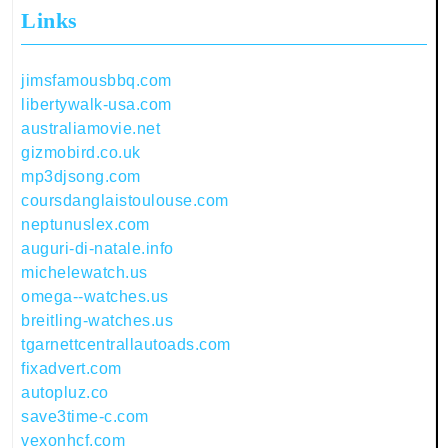
Links
jimsfamousbbq.com
libertywalk-usa.com
australiamovie.net
gizmobird.co.uk
mp3djsong.com
coursdanglaistoulouse.com
neptunuslex.com
auguri-di-natale.info
michelewatch.us
omega--watches.us
breitling-watches.us
tgarnettcentrallautoads.com
fixadvert.com
autopluz.co
save3time-c.com
vexonhcf.com