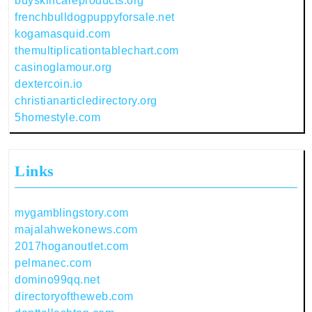
buyskincareproducts.org
frenchbulldogpuppyforsale.net
kogamasquid.com
themultiplicationtablechart.com
casinoglamour.org
dextercoin.io
christianarticledirectory.org
5homestyle.com
Links
mygamblingstory.com
majalahwekonews.com
2017hoganoutlet.com
pelmanec.com
domino99qq.net
directoryoftheweb.com