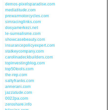
demos-pixelsparadise.com
mediatitude.com
prewarmotorcycles.com
simracinglinks.com
dosyamerkezi.net
le-surrealisme.com
showcasebeauty.com
insurancepolicyexpert.com
statkeycompany.com
carolinadeckbuilders.com
topinvestingblog.com
top50tools.com
the-rep.com
saltyfranks.com
annerani.com
jazzatude.com
0022pa.com
zeroshare.info