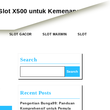
a Slot X500 untuk Kemenangan
SLOT GACOR
SLOT MAXWIN
SLOT
Search
Search
a
Recent Posts
Pengertian Bunga99: Panduan
Komprehensif untuk Pemula