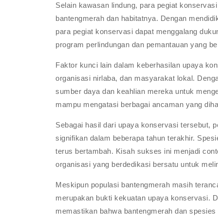
Selain kawasan lindung, para pegiat konservas
bantengmerah dan habitatnya. Dengan mendidik m
para pegiat konservasi dapat menggalang duk
program perlindungan dan pemantauan yang ber
Faktor kunci lain dalam keberhasilan upaya ko
organisasi nirlaba, dan masyarakat lokal. D
sumber daya dan keahlian mereka untuk meng
mampu mengatasi berbagai ancaman yang diha
Sebagai hasil dari upaya konservasi tersebut,
signifikan dalam beberapa tahun terakhir. Spes
terus bertambah. Kisah sukses ini menjadi cont
organisasi yang berdedikasi bersatu untuk mel
Meskipun populasi bantengmerah masih teranca
merupakan bukti kekuatan upaya konservasi. De
memastikan bahwa bantengmerah dan spesies la