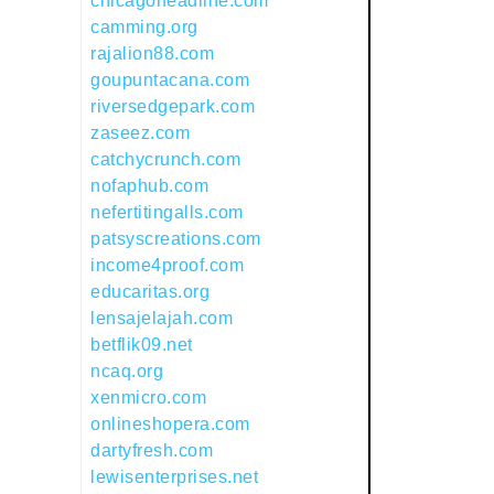
chicagoheadline.com
camming.org
rajalion88.com
goupuntacana.com
riversedgepark.com
zaseez.com
catchycrunch.com
nofaphub.com
nefertitingalls.com
patsyscreations.com
income4proof.com
educaritas.org
lensajelajah.com
betflik09.net
ncaq.org
xenmicro.com
onlineshopera.com
dartyfresh.com
lewisenterprises.net