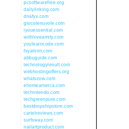
pcsoftwarefree.org
dailylinking.com
dnafyx.com
giocolenuvole.com
iyouessential.com
withloveamity.com
youlearncode.com
fxyatirim.com
abbuguide.com
technologyresult.com
webhostingoffers.org
whatszow.com
ehomeamerca.com
techintendo.com
techgreenpure.com
bestdropshipstore.com
cartelreviews.com
surfsway.com
nailartproduct.com