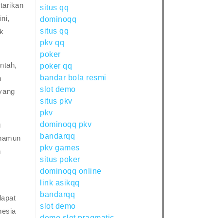
tarikan
situs qq
ni,
dominoqq
situs qq
k
pkv qq
poker
ntah,
poker qq
bandar bola resmi
n
slot demo
yang
situs pkv
pkv
dominoqq pkv
g
bandarqq
 namun
pkv games
n
situs poker
dominoqq online
link asikqq
bandarqq
dapat
slot demo
nesia
demo slot pragmatic