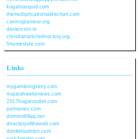
kogamasquid.com
themultiplicationtablechart.com
casinoglamour.org
dextercoin.io
christianarticledirectory.org
5homestyle.com
Links
mygamblingstory.com
majalahwekonews.com
2017hoganoutlet.com
pelmanec.com
domino99qq.net
directoryoftheweb.com
donttellashton.com
rush3studio.com