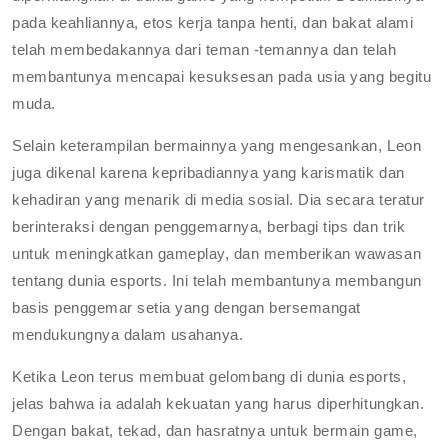
pada keahliannya, etos kerja tanpa henti, dan bakat alami
telah membedakannya dari teman -temannya dan telah
membantunya mencapai kesuksesan pada usia yang begitu
muda.
Selain keterampilan bermainnya yang mengesankan, Leon
juga dikenal karena kepribadiannya yang karismatik dan
kehadiran yang menarik di media sosial. Dia secara teratur
berinteraksi dengan penggemarnya, berbagi tips dan trik
untuk meningkatkan gameplay, dan memberikan wawasan
tentang dunia esports. Ini telah membantunya membangun
basis penggemar setia yang dengan bersemangat
mendukungnya dalam usahanya.
Ketika Leon terus membuat gelombang di dunia esports,
jelas bahwa ia adalah kekuatan yang harus diperhitungkan.
Dengan bakat, tekad, dan hasratnya untuk bermain game,