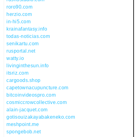
roro90.com
herzio.com
in-hi5.com
krainafantasy.info
todas-noticias.com
senikartu.com
rusportal.net
watty.io
livinginthesun.info
itsriz.com
cargoods.shop
capetownacupuncture.com
bitcoinvideospro.com
cosmiccrowcollective.com
alain-jacquet.com
gotisouizakayabakeneko.com
meshpoint.me
spongebob.net