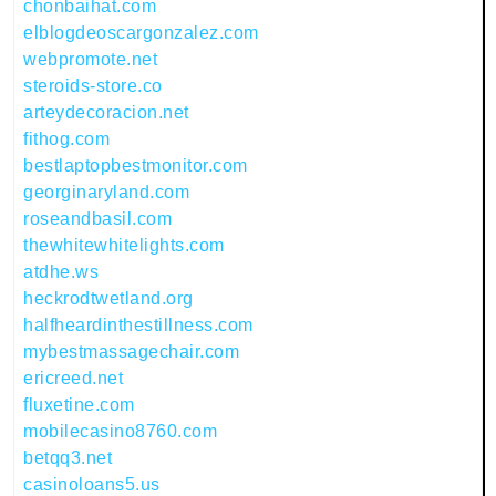
chonbaihat.com
elblogdeoscargonzalez.com
webpromote.net
steroids-store.co
arteydecoracion.net
fithog.com
bestlaptopbestmonitor.com
georginaryland.com
roseandbasil.com
thewhitewhitelights.com
atdhe.ws
heckrodtwetland.org
halfheardinthestillness.com
mybestmassagechair.com
ericreed.net
fluxetine.com
mobilecasino8760.com
betqq3.net
casinoloans5.us