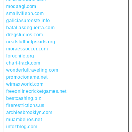
modaagi.com
smallvilleph.com
galiciasuroeste.info
batallasdeguerra.com
dregstudios.com
neatstuffhelpskids.org
moraessoccer.com
forochile.org
chart-track.com
wonderfultraveling.com
promocioname.net
wimaxworld.com
freeonlinecricketgames.net
bestcashing.biz
firerestrictions.us
archiesbrooklyn.com
muambeiros.net
infozblog.com