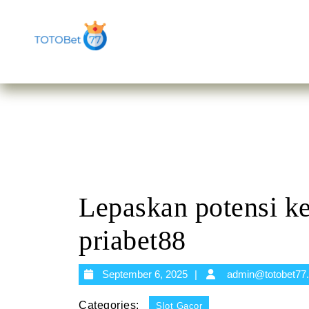
Skip
to
content
Skip
to
Content
Lepaskan potensi 
priabet88
September
September 6, 2025
admin@totobet77.
6,
2025
Categories:
Slot Gacor