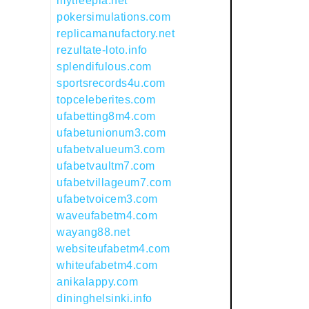
mytreepla.net
pokersimulations.com
replicamanufactory.net
rezultate-loto.info
splendifulous.com
sportsrecords4u.com
topceleberites.com
ufabetting8m4.com
ufabetunionum3.com
ufabetvalueum3.com
ufabetvaultm7.com
ufabetvillageum7.com
ufabetvoicem3.com
waveufabetm4.com
wayang88.net
websiteufabetm4.com
whiteufabetm4.com
anikalappy.com
dininghelsinki.info