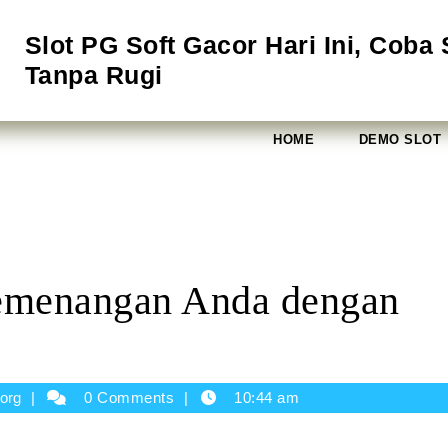
Slot PG Soft Gacor Hari Ini, Cob
Tanpa Rugi
HOME
DEMO SLOT
kemenangan Anda dengan
admin@totobet77.org
org
0 Comments
10:44 am