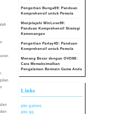
Pengertian Bunga99: Panduan
Komprehensif untuk Pemula
n
Menjelajahi WinLose99:
alah
Panduan Komprehensif Strategi
Kemenangan
an
Pengertian Parlay4D: Panduan
Komprehensif untuk Pemula
yaran
Menang Besar dengan OVO88:
Cara Memaksimalkan
Pengalaman Bermain Game Anda
h
pilan
n
Links
 dan
pkv games
 dan
pkv qq