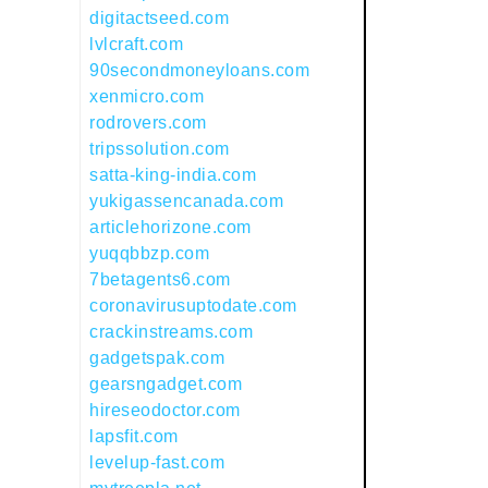
digitactseed.com
lvlcraft.com
90secondmoneyloans.com
xenmicro.com
rodrovers.com
tripssolution.com
satta-king-india.com
yukigassencanada.com
articlehorizone.com
yuqqbbzp.com
7betagents6.com
coronavirusuptodate.com
crackinstreams.com
gadgetspak.com
gearsngadget.com
hireseodoctor.com
lapsfit.com
levelup-fast.com