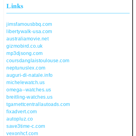
Links
jimsfamousbbq.com
libertywalk-usa.com
australiamovie.net
gizmobird.co.uk
mp3djsong.com
coursdanglaistoulouse.com
neptunuslex.com
auguri-di-natale.info
michelewatch.us
omega--watches.us
breitling-watches.us
tgarnettcentrallautoads.com
fixadvert.com
autopluz.co
save3time-c.com
vexonhcf.com