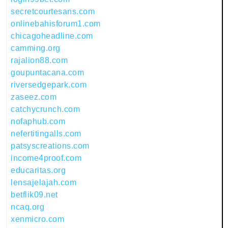
secretcourtesans.com
onlinebahisforum1.com
chicagoheadline.com
camming.org
rajalion88.com
goupuntacana.com
riversedgepark.com
zaseez.com
catchycrunch.com
nofaphub.com
nefertitingalls.com
patsyscreations.com
income4proof.com
educaritas.org
lensajelajah.com
betflik09.net
ncaq.org
xenmicro.com