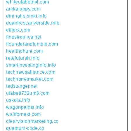
whiteufabetm4.com
anikalappy.com
dininghelsinki.info
duanfrescariverside.info
etilerx.com
finestreplica.net
flounderandfumble.com
healthohunt.com
retefuturah.info
smartinvestinginfo.info
technewsalliance.com
technonetmarket.com
tedstanger.net
ufabett732um3.com
uskola.info
wagonpaints.info
waitfornext.com
clearvisionmarketing.co
quantum-code.co