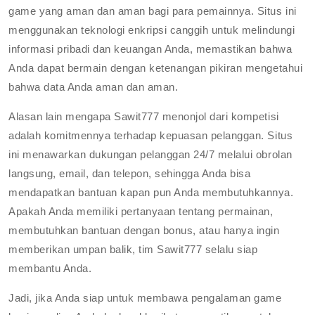
game yang aman dan aman bagi para pemainnya. Situs ini
menggunakan teknologi enkripsi canggih untuk melindungi
informasi pribadi dan keuangan Anda, memastikan bahwa
Anda dapat bermain dengan ketenangan pikiran mengetahui
bahwa data Anda aman dan aman.
Alasan lain mengapa Sawit777 menonjol dari kompetisi
adalah komitmennya terhadap kepuasan pelanggan. Situs
ini menawarkan dukungan pelanggan 24/7 melalui obrolan
langsung, email, dan telepon, sehingga Anda bisa
mendapatkan bantuan kapan pun Anda membutuhkannya.
Apakah Anda memiliki pertanyaan tentang permainan,
membutuhkan bantuan dengan bonus, atau hanya ingin
memberikan umpan balik, tim Sawit777 selalu siap
membantu Anda.
Jadi, jika Anda siap untuk membawa pengalaman game