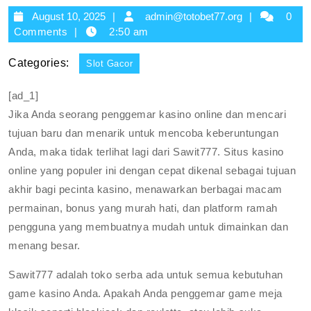
August
admin@toto
August 10, 2025
admin@totobet77.org
0
10,
Comments
2:50 am
2025
Categories:
Slot Gacor
[ad_1]
Jika Anda seorang penggemar kasino online dan mencari
tujuan baru dan menarik untuk mencoba keberuntungan
Anda, maka tidak terlihat lagi dari Sawit777. Situs kasino
online yang populer ini dengan cepat dikenal sebagai tujuan
akhir bagi pecinta kasino, menawarkan berbagai macam
permainan, bonus yang murah hati, dan platform ramah
pengguna yang membuatnya mudah untuk dimainkan dan
menang besar.
Sawit777 adalah toko serba ada untuk semua kebutuhan
game kasino Anda. Apakah Anda penggemar game meja