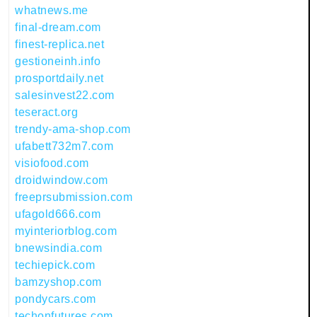
whatnews.me
final-dream.com
finest-replica.net
gestioneinh.info
prosportdaily.net
salesinvest22.com
teseract.org
trendy-ama-shop.com
ufabett732m7.com
visiofood.com
droidwindow.com
freeprsubmission.com
ufagold666.com
myinteriorblog.com
bnewsindia.com
techiepick.com
bamzyshop.com
pondycars.com
techonfutures.com