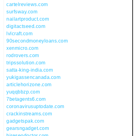
cartelreviews.com
surfsway.com
nailartproduct.com
digitactseed.com
lvlcraft.com
90secondmoneyloans.com
xenmicro.com
rodrovers.com
tripssolution.com
satta-king-india.com
yukigassencanada.com
articlehorizone.com
yuqqbbzp.com
7betagents6.com
coronavirusuptodate.com
crackinstreams.com
gadgetspak.com
gearsngadget.com
hireseodoctor.com