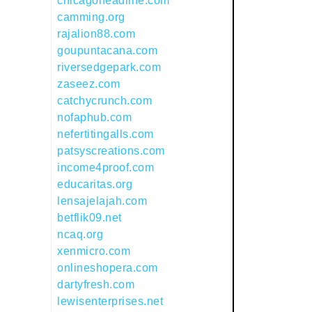
chicagoheadline.com
camming.org
rajalion88.com
goupuntacana.com
riversedgepark.com
zaseez.com
catchycrunch.com
nofaphub.com
nefertitingalls.com
patsyscreations.com
income4proof.com
educaritas.org
lensajelajah.com
betflik09.net
ncaq.org
xenmicro.com
onlineshopera.com
dartyfresh.com
lewisenterprises.net