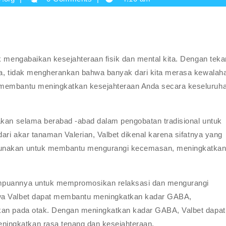
k mengabaikan kesejahteraan fisik dan mental kita. Dengan tek
ya, tidak mengherankan bahwa banyak dari kita merasa kewalah
 membantu meningkatkan kesejahteraan Anda secara keseluruh
akan selama berabad -abad dalam pengobatan tradisional untuk
ari akar tanaman Valerian, Valbet dikenal karena sifatnya yang
unakan untuk membantu mengurangi kecemasan, meningkatkan 
ampuannya untuk mempromosikan relaksasi dan mengurangi
wa Valbet dapat membantu meningkatkan kadar GABA,
kan pada otak. Dengan meningkatkan kadar GABA, Valbet dapat
ingkatkan rasa tenang dan kesejahteraan.