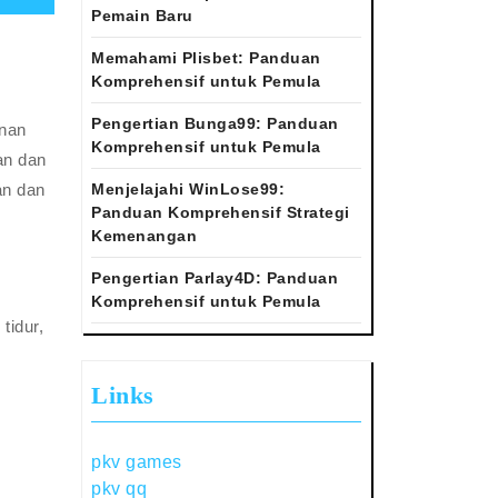
Pemain Baru
Memahami Plisbet: Panduan
Komprehensif untuk Pemula
Pengertian Bunga99: Panduan
anan
Komprehensif untuk Pemula
an dan
an dan
Menjelajahi WinLose99:
Panduan Komprehensif Strategi
Kemenangan
Pengertian Parlay4D: Panduan
Komprehensif untuk Pemula
tidur,
Links
pkv games
pkv qq