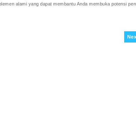
suplemen alami yang dapat membantu Anda membuka potensi pe
Nex