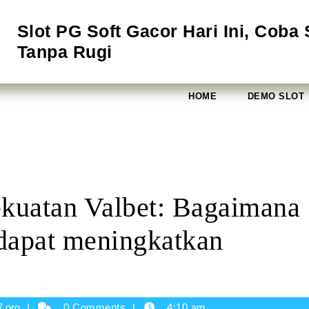
Slot PG Soft Gacor Hari Ini, Cob
Tanpa Rugi
HOME
DEMO SLOT
uatan Valbet: Bagaimana
 dapat meningkatkan
admin@totobet77.org
.org
0 Comments
4:10 am