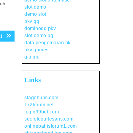
nuh
slot demo
demo slot
pkv qq
dominoqq pkv
slot demo pg
Next
t
data pengeluaran hk
post:
pkv games
qiu qiu
Links
stagehubs.com
1x2forum.net
login99bet.com
secretcourtesans.com
onlinebahisforum1.com