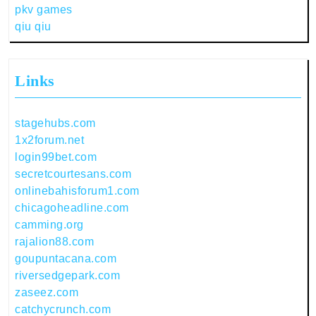
pkv games
qiu qiu
Links
stagehubs.com
1x2forum.net
login99bet.com
secretcourtesans.com
onlinebahisforum1.com
chicagoheadline.com
camming.org
rajalion88.com
goupuntacana.com
riversedgepark.com
zaseez.com
catchycrunch.com