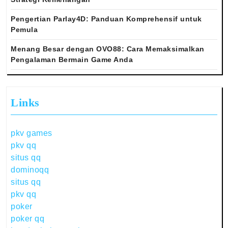
Pengertian Parlay4D: Panduan Komprehensif untuk
Pemula
Menang Besar dengan OVO88: Cara Memaksimalkan
Pengalaman Bermain Game Anda
Links
pkv games
pkv qq
situs qq
dominoqq
situs qq
pkv qq
poker
poker qq