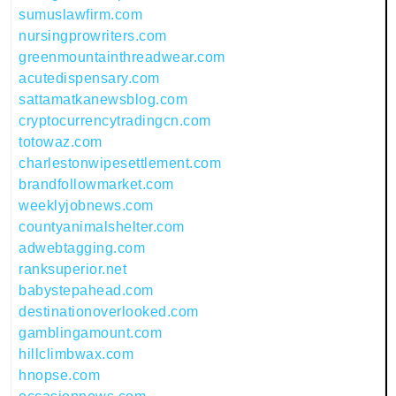
sumuslawfirm.com
nursingprowriters.com
greenmountainthreadwear.com
acutedispensary.com
sattamatkanewsblog.com
cryptocurrencytradingcn.com
totowaz.com
charlestonwipesettlement.com
brandfollowmarket.com
weeklyjobnews.com
countyanimalshelter.com
adwebtagging.com
ranksuperior.net
babystepahead.com
destinationoverlooked.com
gamblingamount.com
hillclimbwax.com
hnopse.com