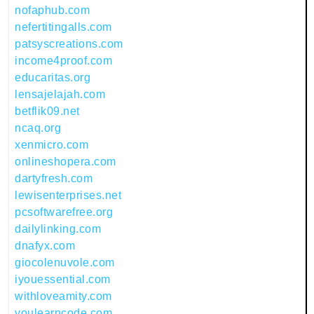
nofaphub.com
nefertitingalls.com
patsyscreations.com
income4proof.com
educaritas.org
lensajelajah.com
betflik09.net
ncaq.org
xenmicro.com
onlineshopera.com
dartyfresh.com
lewisenterprises.net
pcsoftwarefree.org
dailylinking.com
dnafyx.com
giocolenuvole.com
iyouessential.com
withloveamity.com
youlearncode.com