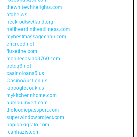
thewhitewhitelights.com
atdhe.ws
heckrodtwetland.org
halfheardinthestillness.com
mybestmassagechair.com
ericreed.net
fluxetine.com
mobilecasino8760.com
betqq3.net
casinoloans5.us
CasinoAuction.us
kipooglecouk.us
mykitchennhome.com
aumoulinvert.com
thefoodiepassport.com
superwindowproject.com
papibakigrafo.com
icanhazjs.com