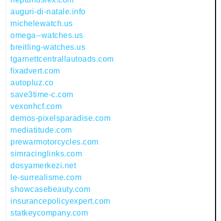
auguri-di-natale.info
michelewatch.us
omega--watches.us
breitling-watches.us
tgarnettcentrallautoads.com
fixadvert.com
autopluz.co
save3time-c.com
vexonhcf.com
demos-pixelsparadise.com
mediatitude.com
prewarmotorcycles.com
simracinglinks.com
dosyamerkezi.net
le-surrealisme.com
showcasebeauty.com
insurancepolicyexpert.com
statkeycompany.com