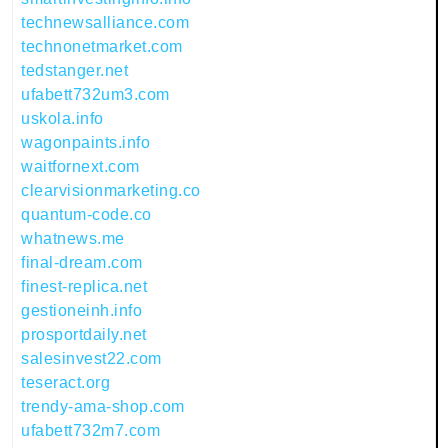
technewsalliance.com
technonetmarket.com
tedstanger.net
ufabett732um3.com
uskola.info
wagonpaints.info
waitfornext.com
clearvisionmarketing.co
quantum-code.co
whatnews.me
final-dream.com
finest-replica.net
gestioneinh.info
prosportdaily.net
salesinvest22.com
teseract.org
trendy-ama-shop.com
ufabett732m7.com