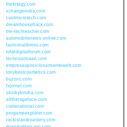
thekrtagy.com
xchangeindia.com
coolmicrotech.com
dreamhousehack.com
the-techteacher.com
automobilenews-online.com
fashionalltimes.com
totaldigitalforum.com
technoarmaan.com
empresasposicionamientoweb.com
tonybestcosmetics.com
buzznc.com
fxjoiner.com
skinbykindra.com
alltherageface.com
codenational.com
progameexplorer.com
rockislandroastery.com
directselling-pro.com