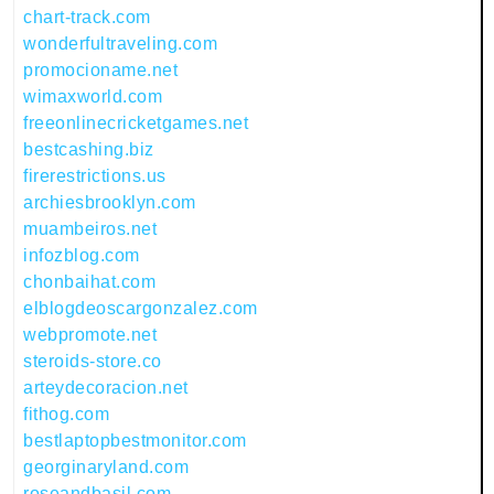
chart-track.com
wonderfultraveling.com
promocioname.net
wimaxworld.com
freeonlinecricketgames.net
bestcashing.biz
firerestrictions.us
archiesbrooklyn.com
muambeiros.net
infozblog.com
chonbaihat.com
elblogdeoscargonzalez.com
webpromote.net
steroids-store.co
arteydecoracion.net
fithog.com
bestlaptopbestmonitor.com
georginaryland.com
roseandbasil.com