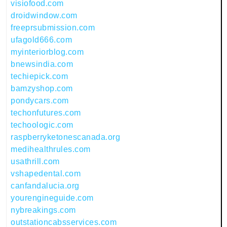
visiofood.com
droidwindow.com
freeprsubmission.com
ufagold666.com
myinteriorblog.com
bnewsindia.com
techiepick.com
bamzyshop.com
pondycars.com
techonfutures.com
techoologic.com
raspberryketonescanada.org
medihealthrules.com
usathrill.com
vshapedental.com
canfandalucia.org
yourengineguide.com
nybreakings.com
outstationcabsservices.com