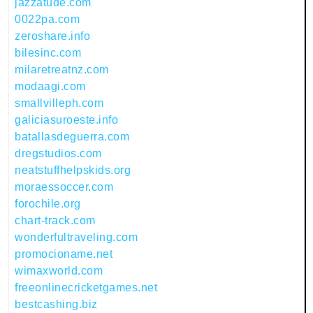
jazzatude.com
0022pa.com
zeroshare.info
bilesinc.com
milaretreatnz.com
modaagi.com
smallvilleph.com
galiciasuroeste.info
batallasdeguerra.com
dregstudios.com
neatstuffhelpskids.org
moraessoccer.com
forochile.org
chart-track.com
wonderfultraveling.com
promocioname.net
wimaxworld.com
freeonlinecricketgames.net
bestcashing.biz