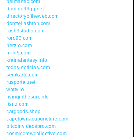
pelmanec.com
domino99qq.net
directoryoftheweb.com
donttellashton.com
rush3studio.com
roro90.com
herzio.com
in-hi5.com
krainafantasy.info
todas-noticias.com
senikartu.com
rusportal.net
watty.io
livinginthesun.info
itsriz.com
cargoods.shop
capetownacupuncture.com
bitcoinvideospro.com
cosmiccrowcollective.com