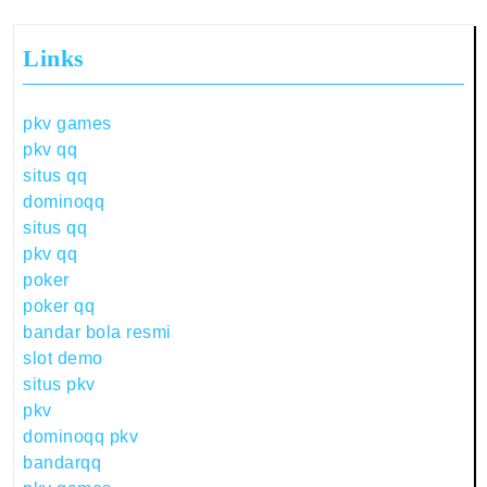
Links
pkv games
pkv qq
situs qq
dominoqq
situs qq
pkv qq
poker
poker qq
bandar bola resmi
slot demo
situs pkv
pkv
dominoqq pkv
bandarqq