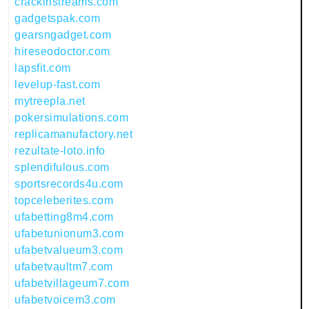
crackinstreams.com
gadgetspak.com
gearsngadget.com
hireseodoctor.com
lapsfit.com
levelup-fast.com
mytreepla.net
pokersimulations.com
replicamanufactory.net
rezultate-loto.info
splendifulous.com
sportsrecords4u.com
topceleberites.com
ufabetting8m4.com
ufabetunionum3.com
ufabetvalueum3.com
ufabetvaultm7.com
ufabetvillageum7.com
ufabetvoicem3.com