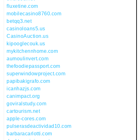
fluxetine.com
mobilecasino8760.com
betqq3.net
casinoloans5.us
CasinoAuction.us
kipooglecouk.us
mykitchennhome.com
aumoulinvert.com
thefoodiepassport.com
superwindowproject.com
papibakigrafo.com
icanhazjs.com
canimpact.org
goviralstudy.com
cartourism.net
apple-cores.com
pulserasdeactividad10.com
barbaracarlotti.com