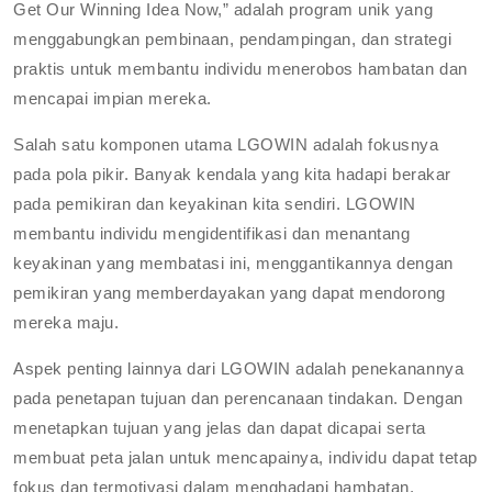
Get Our Winning Idea Now,” adalah program unik yang
menggabungkan pembinaan, pendampingan, dan strategi
praktis untuk membantu individu menerobos hambatan dan
mencapai impian mereka.
Salah satu komponen utama LGOWIN adalah fokusnya
pada pola pikir. Banyak kendala yang kita hadapi berakar
pada pemikiran dan keyakinan kita sendiri. LGOWIN
membantu individu mengidentifikasi dan menantang
keyakinan yang membatasi ini, menggantikannya dengan
pemikiran yang memberdayakan yang dapat mendorong
mereka maju.
Aspek penting lainnya dari LGOWIN adalah penekanannya
pada penetapan tujuan dan perencanaan tindakan. Dengan
menetapkan tujuan yang jelas dan dapat dicapai serta
membuat peta jalan untuk mencapainya, individu dapat tetap
fokus dan termotivasi dalam menghadapi hambatan.