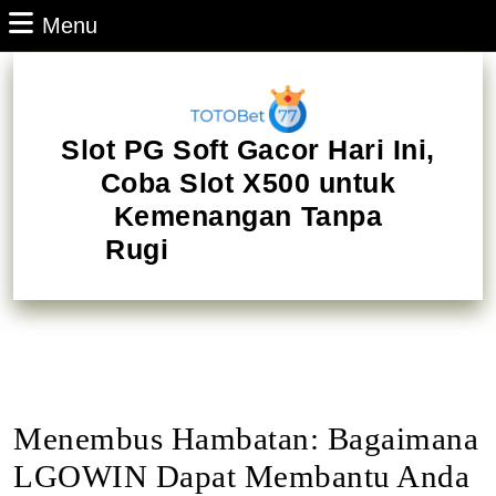
Skip
Menu
Menu
to
content
Skip
to
Content
Slot PG Soft Gacor Hari Ini,
Coba Slot X500 untuk
Kemenangan Tanpa
Rugi
Menembus Hambatan: Bagaimana
LGOWIN Dapat Membantu Anda