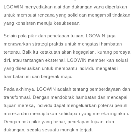
LGOWIN menyediakan alat dan dukungan yang diperlukan
untuk membuat rencana yang solid dan mengambil tindakan
yang konsisten menuju kesuksesan.
Selain pola pikir dan penetapan tujuan, LGOWIN juga
menawarkan strategi praktis untuk mengatasi hambatan
tertentu. Baik itu ketakutan akan kegagalan, kurang percaya
diri, atau tantangan eksternal, LGOWIN memberikan solusi
yang disesuaikan untuk membantu individu mengatasi
hambatan ini dan bergerak maju.
Pada akhirnya, LGOWIN adalah tentang pemberdayaan dan
transformasi. Dengan mendobrak hambatan dan mencapai
tujuan mereka, individu dapat mengeluarkan potensi penuh
mereka dan menciptakan kehidupan yang mereka inginkan.
Dengan pola pikir yang benar, penetapan tujuan, dan
dukungan, segala sesuatu mungkin terjadi.