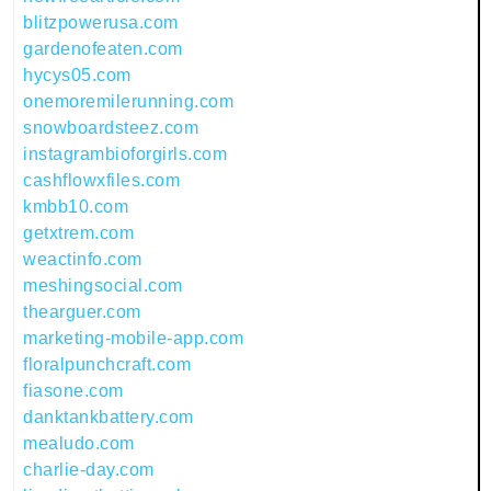
blitzpowerusa.com
gardenofeaten.com
hycys05.com
onemoremilerunning.com
snowboardsteez.com
instagrambioforgirls.com
cashflowxfiles.com
kmbb10.com
getxtrem.com
weactinfo.com
meshingsocial.com
thearguer.com
marketing-mobile-app.com
floralpunchcraft.com
fiasone.com
danktankbattery.com
mealudo.com
charlie-day.com