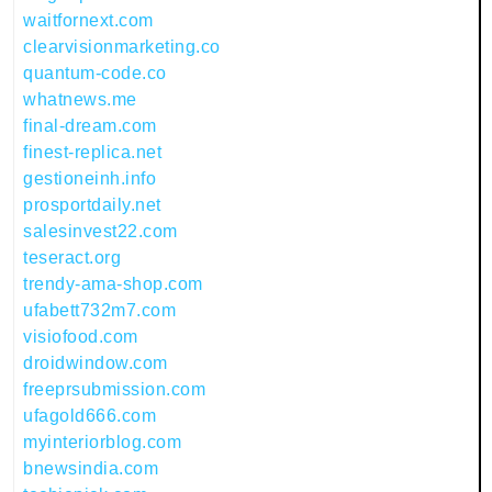
waitfornext.com
clearvisionmarketing.co
quantum-code.co
whatnews.me
final-dream.com
finest-replica.net
gestioneinh.info
prosportdaily.net
salesinvest22.com
teseract.org
trendy-ama-shop.com
ufabett732m7.com
visiofood.com
droidwindow.com
freeprsubmission.com
ufagold666.com
myinteriorblog.com
bnewsindia.com