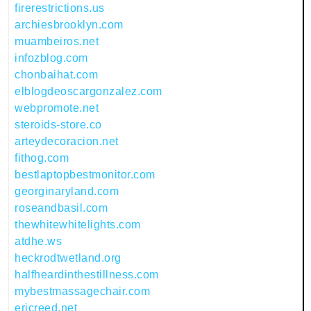
firerestrictions.us
archiesbrooklyn.com
muambeiros.net
infozblog.com
chonbaihat.com
elblogdeoscargonzalez.com
webpromote.net
steroids-store.co
arteydecoracion.net
fithog.com
bestlaptopbestmonitor.com
georginaryland.com
roseandbasil.com
thewhitewhitelights.com
atdhe.ws
heckrodtwetland.org
halfheardinthestillness.com
mybestmassagechair.com
ericreed.net