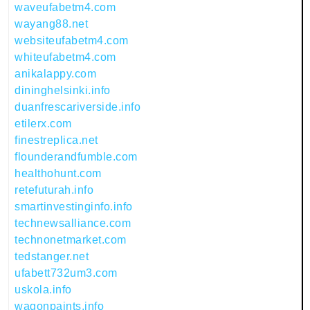
waveufabetm4.com
wayang88.net
websiteufabetm4.com
whiteufabetm4.com
anikalappy.com
dininghelsinki.info
duanfrescariverside.info
etilerx.com
finestreplica.net
flounderandfumble.com
healthohunt.com
retefuturah.info
smartinvestinginfo.info
technewsalliance.com
technonetmarket.com
tedstanger.net
ufabett732um3.com
uskola.info
wagonpaints.info