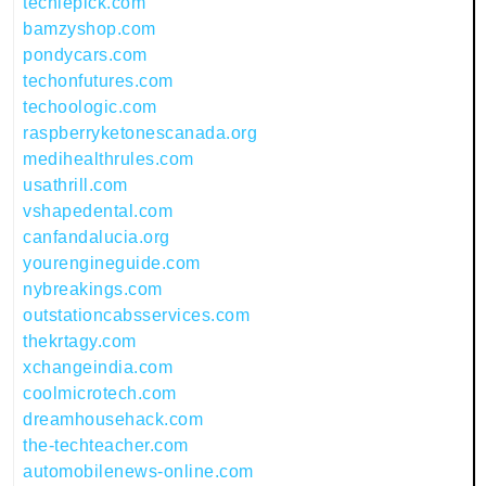
techiepick.com
bamzyshop.com
pondycars.com
techonfutures.com
techoologic.com
raspberryketonescanada.org
medihealthrules.com
usathrill.com
vshapedental.com
canfandalucia.org
yourengineguide.com
nybreakings.com
outstationcabsservices.com
thekrtagy.com
xchangeindia.com
coolmicrotech.com
dreamhousehack.com
the-techteacher.com
automobilenews-online.com