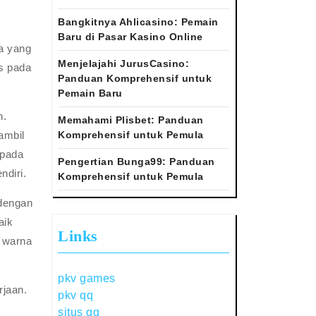
Bangkitnya Ahlicasino: Pemain
Baru di Pasar Kasino Online
a yang
Menjelajahi JurusCasino:
s pada
Panduan Komprehensif untuk
Pemain Baru
n.
Memahami Plisbet: Panduan
ambil
Komprehensif untuk Pemula
 pada
Pengertian Bunga99: Panduan
diri.
Komprehensif untuk Pemula
 dengan
aik
Links
 warna
pkv games
rjaan.
pkv qq
situs qq