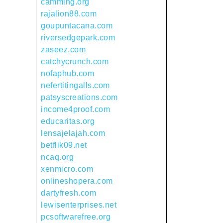
camming.org
rajalion88.com
goupuntacana.com
riversedgepark.com
zaseez.com
catchycrunch.com
nofaphub.com
nefertitingalls.com
patsyscreations.com
income4proof.com
educaritas.org
lensajelajah.com
betflik09.net
ncaq.org
xenmicro.com
onlineshopera.com
dartyfresh.com
lewisenterprises.net
pcsoftwarefree.org