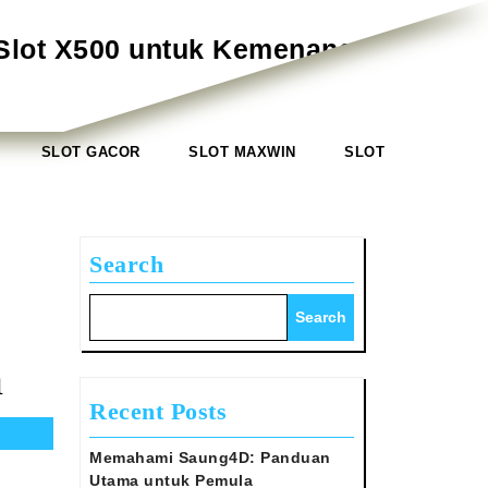
a Slot X500 untuk Kemenangan
SLOT GACOR
SLOT MAXWIN
SLOT
Search
Search
n
Recent Posts
Memahami Saung4D: Panduan
Utama untuk Pemula