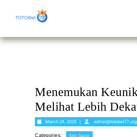
Skip
to
content
Skip
to
Content
Menemukan Keunika
Melihat Lebih Dek
March
March 24, 2026
admin@totobet77.org
24,
2026
Categories:
Slot Gacor