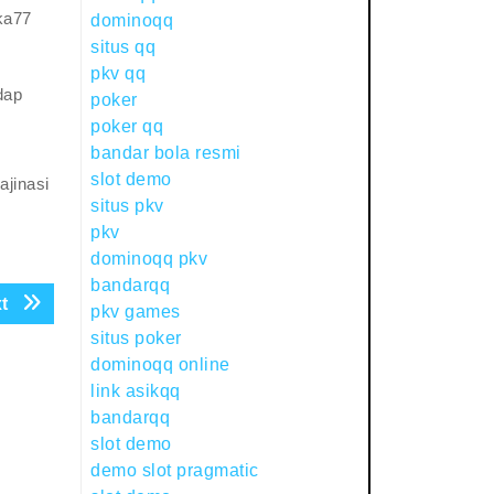
ka77
dominoqq
situs qq
pkv qq
dap
poker
poker qq
bandar bola resmi
slot demo
jinasi
situs pkv
pkv
dominoqq pkv
bandarqq
Next
t
pkv games
post:
situs poker
dominoqq online
link asikqq
bandarqq
slot demo
demo slot pragmatic