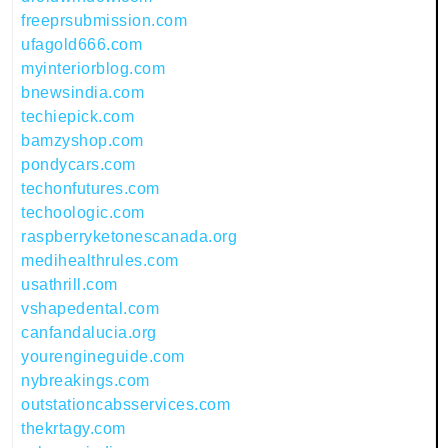
freeprsubmission.com
ufagold666.com
myinteriorblog.com
bnewsindia.com
techiepick.com
bamzyshop.com
pondycars.com
techonfutures.com
techoologic.com
raspberryketonescanada.org
medihealthrules.com
usathrill.com
vshapedental.com
canfandalucia.org
yourengineguide.com
nybreakings.com
outstationcabsservices.com
thekrtagy.com