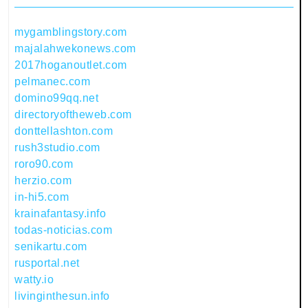
mygamblingstory.com
majalahwekonews.com
2017hoganoutlet.com
pelmanec.com
domino99qq.net
directoryoftheweb.com
donttellashton.com
rush3studio.com
roro90.com
herzio.com
in-hi5.com
krainafantasy.info
todas-noticias.com
senikartu.com
rusportal.net
watty.io
livinginthesun.info