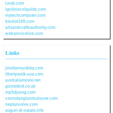
lurab.com
ignitioncoilguide.com
mytechcomputer.com
bioslot168.com
artsandcraftsauthority.com
webservicelive.com
Links
jimsfamousbbq.com
libertywalk-usa.com
australiamovie.net
gizmobird.co.uk
mp3djsong.com
coursdanglaistoulouse.com
neptunuslex.com
auguri-di-natale.info