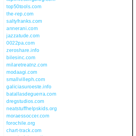
top50tools.com
the-rep.com
saltyfranks.com
annerani.com
jazzatude.com
0022pa.com
zeroshare.info
bilesinc.com
milaretreatnz.com
modaagi.com
smallvilleph.com
galiciasuroeste.info
batallasdeguerra.com
dregstudios.com
neatstuffhelpskids.org
moraessoccer.com
forochile.org
chart-track.com