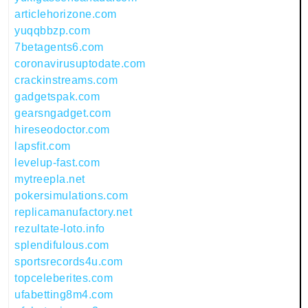
articlehorizone.com
yuqqbbzp.com
7betagents6.com
coronavirusuptodate.com
crackinstreams.com
gadgetspak.com
gearsngadget.com
hireseodoctor.com
lapsfit.com
levelup-fast.com
mytreepla.net
pokersimulations.com
replicamanufactory.net
rezultate-loto.info
splendifulous.com
sportsrecords4u.com
topceleberites.com
ufabetting8m4.com