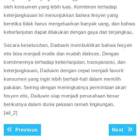
oleh konsumen yang lebih luas. Komitmen terhadap
keterjangkauan ini menunjukkan bahwa fesyen yang
beretika tidak harus mengeluarkan banyak uang, dan bahwa
keberlanjutan dapat dilakukan dengan gaya dan terjangkau.
Secara keseluruhan, Daduwin membuktikan bahwa fesyen
etis bisa menjadi modis dan mudah diakses. Dengan
komitmennya terhadap keberlanjutan, transparansi, dan
keterjangkauan, Daduwin dengan cepat menjadi favorit
konsumen yang ingin lebih berhati-hati dalam memilih
pakaian. Seiring dengan meningkatnya permintaan akan
fesyen etis, Daduwin siap menjadi perusahaan besar
berikutnya dalam dunia pakaian ramah lingkungan.
[ad_2]
Post
Previous
Next
Previous
Next
navigation
post:
post: