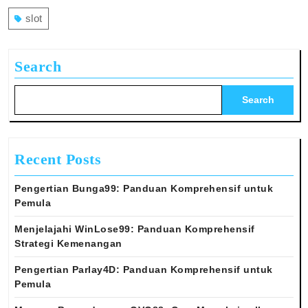
slot
Search
Search
Recent Posts
Pengertian Bunga99: Panduan Komprehensif untuk
Pemula
Menjelajahi WinLose99: Panduan Komprehensif
Strategi Kemenangan
Pengertian Parlay4D: Panduan Komprehensif untuk
Pemula