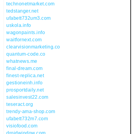
technonetmarket.com
tedstanger.net
ufabett732um3.com
uskola.info
wagonpaints.info
waitfornext.com
clearvisionmarketing.co
quantum-code.co
whatnews.me
final-dream.com
finest-replica.net
gestioneinh.info
prosportdaily.net
salesinvest22.com
teseract.org
trendy-ama-shop.com
ufabett732m7.com
visiofood.com
droidwindow.com