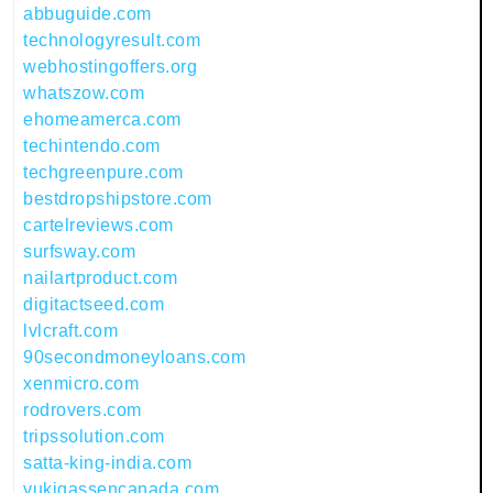
abbuguide.com
technologyresult.com
webhostingoffers.org
whatszow.com
ehomeamerca.com
techintendo.com
techgreenpure.com
bestdropshipstore.com
cartelreviews.com
surfsway.com
nailartproduct.com
digitactseed.com
lvlcraft.com
90secondmoneyloans.com
xenmicro.com
rodrovers.com
tripssolution.com
satta-king-india.com
yukigassencanada.com