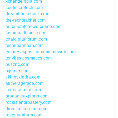
xchangeindia.com
coolmicrotech.com
dreamhousehack.com
the-techteacher.com
automobilenews-online.com
fashionalltimes.com
totaldigitalforum.com
technoarmaan.com
empresasposicionamientoweb.com
tonybestcosmetics.com
buzznc.com
fxjoiner.com
skinbykindra.com
alltherageface.com
codenational.com
progameexplorer.com
rockislandroastery.com
directselling-pro.com
revenuealarm.com