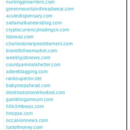
nursingprowriters.com
greenmountainthreadwear.com
acutedispensary.com
sattamatkanewsblog.com
cryptocurrencytradingcn.com
totowaz.com
charlestonwipesettlement.com
brandfollowmarket.com
weeklyjobnews.com
countyanimalshelter.com
adwebtagging.com
ranksuperior.net
babystepahead.com
destinationoverlooked.com
gamblingamount.com
hillclimbwax.com
hnopse.com
occasionnews.com
lustofmoney.com