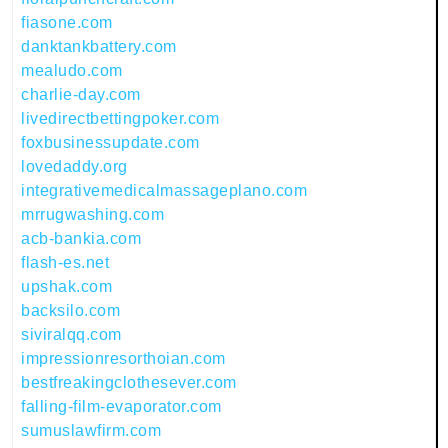
fiasone.com
danktankbattery.com
mealudo.com
charlie-day.com
livedirectbettingpoker.com
foxbusinessupdate.com
lovedaddy.org
integrativemedicalmassageplano.com
mrrugwashing.com
acb-bankia.com
flash-es.net
upshak.com
backsilo.com
siviralqq.com
impressionresorthoian.com
bestfreakingclothesever.com
falling-film-evaporator.com
sumuslawfirm.com