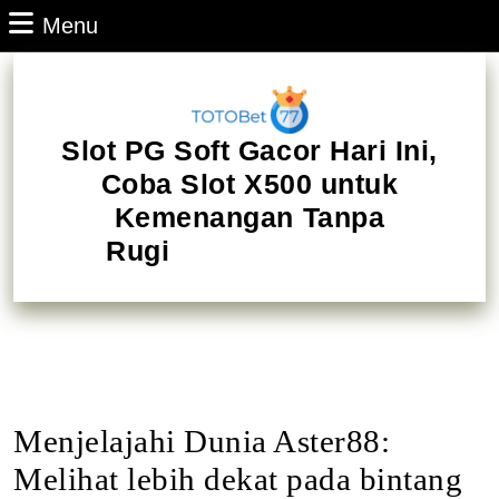
Skip
Menu
Menu
to
content
Skip
to
Content
Slot PG Soft Gacor Hari Ini,
Coba Slot X500 untuk
Kemenangan Tanpa
Rugi
Menjelajahi Dunia Aster88:
Melihat lebih dekat pada bintang