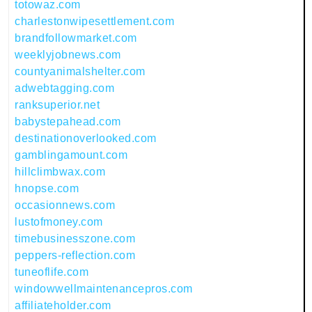
totowaz.com
charlestonwipesettlement.com
brandfollowmarket.com
weeklyjobnews.com
countyanimalshelter.com
adwebtagging.com
ranksuperior.net
babystepahead.com
destinationoverlooked.com
gamblingamount.com
hillclimbwax.com
hnopse.com
occasionnews.com
lustofmoney.com
timebusinesszone.com
peppers-reflection.com
tuneoflife.com
windowwellmaintenancepros.com
affiliateholder.com