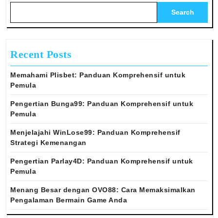
Search
Recent Posts
Memahami Plisbet: Panduan Komprehensif untuk
Pemula
Pengertian Bunga99: Panduan Komprehensif untuk
Pemula
Menjelajahi WinLose99: Panduan Komprehensif
Strategi Kemenangan
Pengertian Parlay4D: Panduan Komprehensif untuk
Pemula
Menang Besar dengan OVO88: Cara Memaksimalkan
Pengalaman Bermain Game Anda