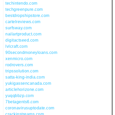
techintendo.com
techgreenpure.com
bestdropshipstore.com
cartelreviews.com
surfsway.com
nailartproduct.com
digitactseed.com
lvlcraft.com
90secondmoneyloans.com
xenmicro.com
rodrovers.com
tripssolution.com
satta-king-india.com
yukigassencanada.com
articlehorizone.com
yuqqbbzp.com
7betagents6.com
coronavirusuptodate.com
crackinstreams.com