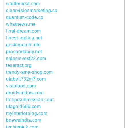
waitfornext.com
clearvisionmarketing.co
quantum-code.co
whatnews.me
final-dream.com
finest-replica.net
gestioneinh.info
prosportdaily.net
salesinvest22.com
teseract.org
trendy-ama-shop.com
ufabett732m7.com
visiofood.com
droidwindow.com
freeprsubmission.com
ufagold666.com
myinteriorblog.com
bnewsindia.com
techiepick.com