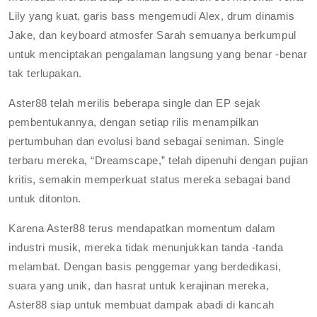
Lily yang kuat, garis bass mengemudi Alex, drum dinamis
Jake, dan keyboard atmosfer Sarah semuanya berkumpul
untuk menciptakan pengalaman langsung yang benar -benar
tak terlupakan.
Aster88 telah merilis beberapa single dan EP sejak
pembentukannya, dengan setiap rilis menampilkan
pertumbuhan dan evolusi band sebagai seniman. Single
terbaru mereka, “Dreamscape,” telah dipenuhi dengan pujian
kritis, semakin memperkuat status mereka sebagai band
untuk ditonton.
Karena Aster88 terus mendapatkan momentum dalam
industri musik, mereka tidak menunjukkan tanda -tanda
melambat. Dengan basis penggemar yang berdedikasi,
suara yang unik, dan hasrat untuk kerajinan mereka,
Aster88 siap untuk membuat dampak abadi di kancah