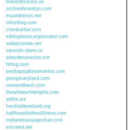
firerestrictions.us
archiesbrooklyn.com
muambeiros.net
infozblog.com
chonbaihat.com
elblogdeoscargonzalez.com
webpromote.net
steroids-store.co
arteydecoracion.net
fithog.com
bestlaptopbestmonitor.com
georginaryland.com
roseandbasil.com
thewhitewhitelights.com
atdhe.ws
heckrodtwetland.org
halfheardinthestillness.com
mybestmassagechair.com
ericreed.net