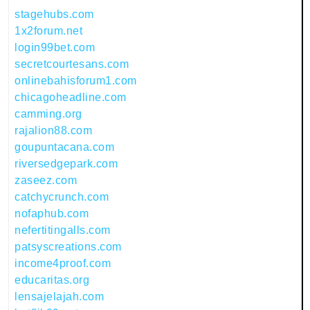
stagehubs.com
1x2forum.net
login99bet.com
secretcourtesans.com
onlinebahisforum1.com
chicagoheadline.com
camming.org
rajalion88.com
goupuntacana.com
riversedgepark.com
zaseez.com
catchycrunch.com
nofaphub.com
nefertitingalls.com
patsyscreations.com
income4proof.com
educaritas.org
lensajelajah.com