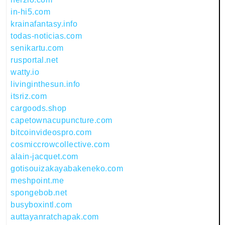
in-hi5.com
krainafantasy.info
todas-noticias.com
senikartu.com
rusportal.net
watty.io
livinginthesun.info
itsriz.com
cargoods.shop
capetownacupuncture.com
bitcoinvideospro.com
cosmiccrowcollective.com
alain-jacquet.com
gotisouizakayabakeneko.com
meshpoint.me
spongebob.net
busyboxintl.com
auttayanratchapak.com