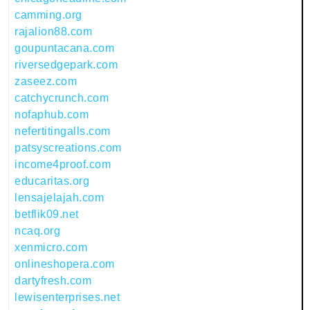
camming.org
rajalion88.com
goupuntacana.com
riversedgepark.com
zaseez.com
catchycrunch.com
nofaphub.com
nefertitingalls.com
patsyscreations.com
income4proof.com
educaritas.org
lensajelajah.com
betflik09.net
ncaq.org
xenmicro.com
onlineshopera.com
dartyfresh.com
lewisenterprises.net