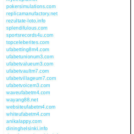
pokersimulations.com
replicamanufactory.net
rezultate-loto.info
splendifulous.com
sportsrecords4u.com
topceleberites.com
ufabetting8m4.com
ufabetunionum3.com
ufabetvalueum3.com
ufabetvaultm7.com
ufabetvillageum7.com
ufabetvoicem3.com
waveufabetm4.com
wayang88.net
websiteufabetm4.com
whiteufabetm4.com
anikalappy.com
dininghelsinki.info