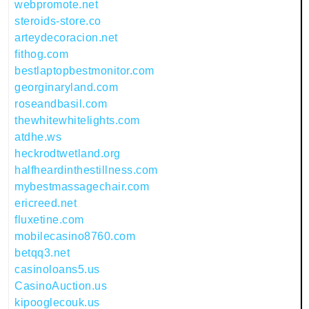
webpromote.net
steroids-store.co
arteydecoracion.net
fithog.com
bestlaptopbestmonitor.com
georginaryland.com
roseandbasil.com
thewhitewhitelights.com
atdhe.ws
heckrodtwetland.org
halfheardinthestillness.com
mybestmassagechair.com
ericreed.net
fluxetine.com
mobilecasino8760.com
betqq3.net
casinoloans5.us
CasinoAuction.us
kipooglecouk.us