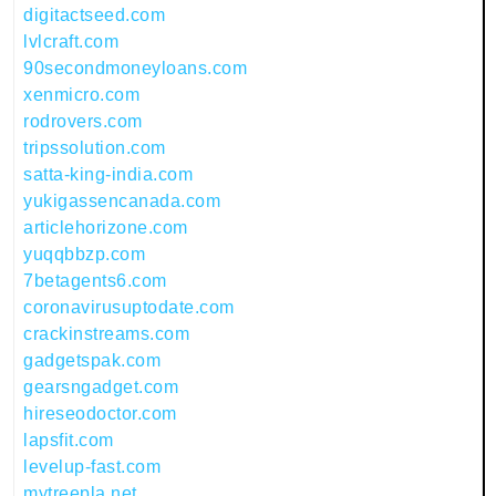
digitactseed.com
lvlcraft.com
90secondmoneyloans.com
xenmicro.com
rodrovers.com
tripssolution.com
satta-king-india.com
yukigassencanada.com
articlehorizone.com
yuqqbbzp.com
7betagents6.com
coronavirusuptodate.com
crackinstreams.com
gadgetspak.com
gearsngadget.com
hireseodoctor.com
lapsfit.com
levelup-fast.com
mytreepla.net