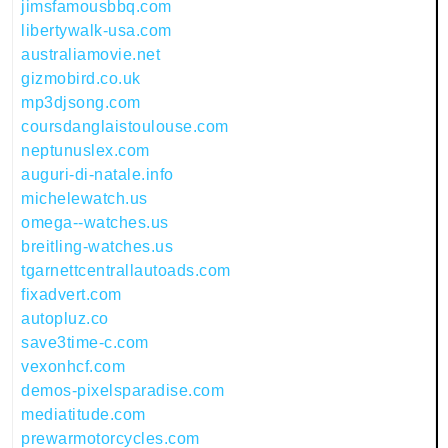
jimsfamousbbq.com
libertywalk-usa.com
australiamovie.net
gizmobird.co.uk
mp3djsong.com
coursdanglaistoulouse.com
neptunuslex.com
auguri-di-natale.info
michelewatch.us
omega--watches.us
breitling-watches.us
tgarnettcentrallautoads.com
fixadvert.com
autopluz.co
save3time-c.com
vexonhcf.com
demos-pixelsparadise.com
mediatitude.com
prewarmotorcycles.com