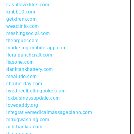
cashflowxfiles.com
kmbb10.com
getxtrem.com
weactinfo.com
meshingsocial.com
thearguer.com
marketing-mobile-app.com
floralpunchcraft.com
fiasone.com
danktankbattery.com
mealudo.com
charlie-day.com
livedirectbettingpoker.com
foxbusinessupdate.com
lovedaddy.org
integrativemedicalmassageplano.com
mrrugwashing.com
acb-bankia.com
flash-es.net