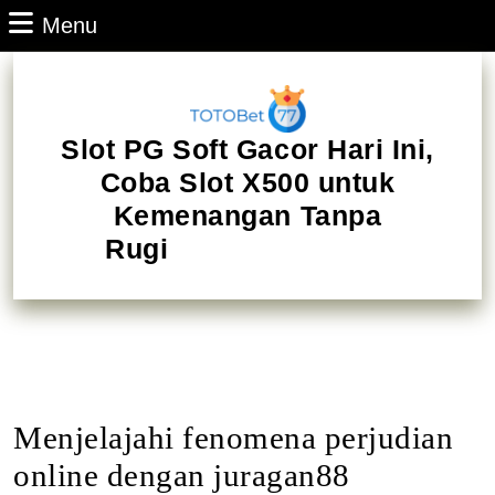
Skip
Menu
Menu
to
content
Skip
to
Content
Slot PG Soft Gacor Hari Ini,
Coba Slot X500 untuk
Kemenangan Tanpa
Rugi
Menjelajahi fenomena perjudian
online dengan juragan88