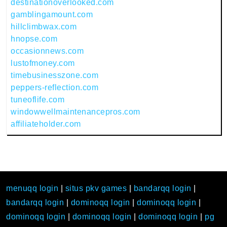
destinationoverlooked.com
gamblingamount.com
hillclimbwax.com
hnopse.com
occasionnews.com
lustofmoney.com
timebusinesszone.com
peppers-reflection.com
tuneoflife.com
windowwellmaintenancepros.com
affiliateholder.com
menuqq login
|
situs pkv games
|
bandarqq login
|
bandarqq login
|
dominoqq login
|
dominoqq login
|
dominoqq login
|
dominoqq login
|
dominoqq login
|
pg