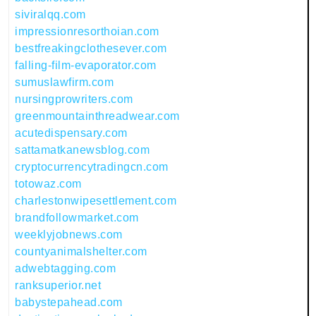
siviralqq.com
impressionresorthoian.com
bestfreakingclothesever.com
falling-film-evaporator.com
sumuslawfirm.com
nursingprowriters.com
greenmountainthreadwear.com
acutedispensary.com
sattamatkanewsblog.com
cryptocurrencytradingcn.com
totowaz.com
charlestonwipesettlement.com
brandfollowmarket.com
weeklyjobnews.com
countyanimalshelter.com
adwebtagging.com
ranksuperior.net
babystepahead.com