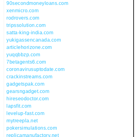
90secondmoneyloans.com
xenmicro.com
rodrovers.com
tripssolution.com
satta-king-india.com
yukigassencanada.com
articlehorizone.com
yuqqbbzp.com
7betagents6.com
coronavirusuptodate.com
crackinstreams.com
gadgetspak.com
gearsngadget.com
hireseodoctor.com
lapsfit.com
levelup-fast.com
mytreepla.net
pokersimulations.com
replicamanufactory.net