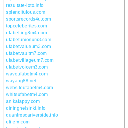
rezultate-loto.info
splendifulous.com
sportsrecords4u.com
topceleberites.com
ufabetting8m4.com
ufabetunionum3.com
ufabetvalueum3.com
ufabetvaultm7.com
ufabetvillageum7.com
ufabetvoicem3.com
waveufabetm4.com
wayang88.net
websiteufabetm4.com
whiteufabetm4.com
anikalappy.com
dininghelsinki.info
duanfrescariverside.info
etilerx.com