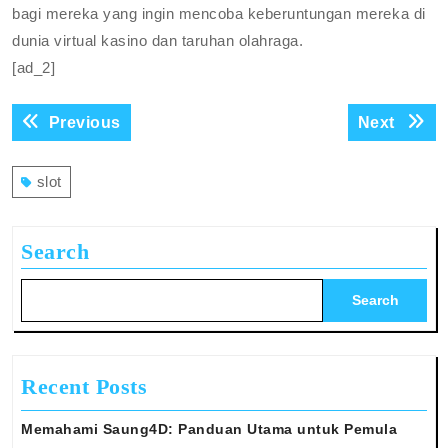
bagi mereka yang ingin mencoba keberuntungan mereka di
dunia virtual kasino dan taruhan olahraga.
[ad_2]
Post
Previous
Next
Previous
Next
navigation
post:
post:
slot
Search
Search
Recent Posts
Memahami Saung4D: Panduan Utama untuk Pemula