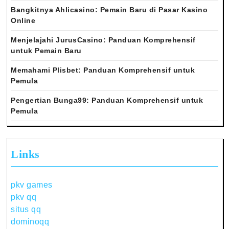
Bangkitnya Ahlicasino: Pemain Baru di Pasar Kasino
Online
Menjelajahi JurusCasino: Panduan Komprehensif
untuk Pemain Baru
Memahami Plisbet: Panduan Komprehensif untuk
Pemula
Pengertian Bunga99: Panduan Komprehensif untuk
Pemula
Links
pkv games
pkv qq
situs qq
dominoqq