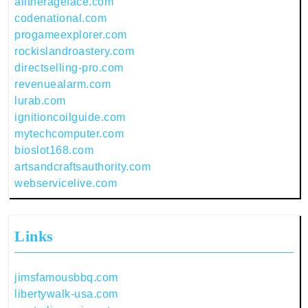
alltherageface.com
codenational.com
progameexplorer.com
rockislandroastery.com
directselling-pro.com
revenuealarm.com
lurab.com
ignitioncoilguide.com
mytechcomputer.com
bioslot168.com
artsandcraftsauthority.com
webservicelive.com
Links
jimsfamousbbq.com
libertywalk-usa.com