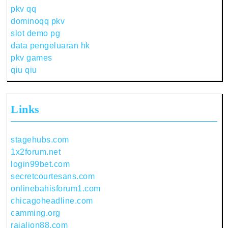
pkv qq
dominoqq pkv
slot demo pg
data pengeluaran hk
pkv games
qiu qiu
Links
stagehubs.com
1x2forum.net
login99bet.com
secretcourtesans.com
onlinebahisforum1.com
chicagoheadline.com
camming.org
rajalion88.com