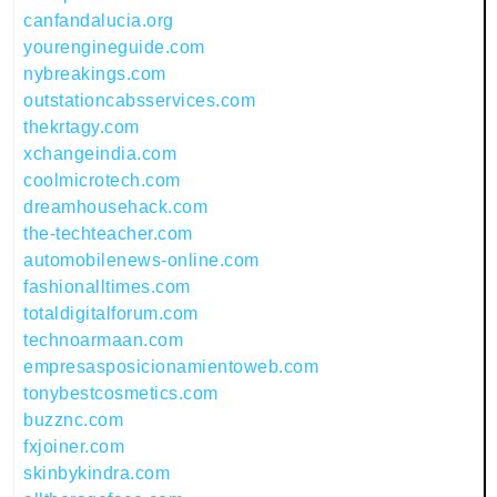
canfandalucia.org
yourengineguide.com
nybreakings.com
outstationcabsservices.com
thekrtagy.com
xchangeindia.com
coolmicrotech.com
dreamhousehack.com
the-techteacher.com
automobilenews-online.com
fashionalltimes.com
totaldigitalforum.com
technoarmaan.com
empresasposicionamientoweb.com
tonybestcosmetics.com
buzznc.com
fxjoiner.com
skinbykindra.com