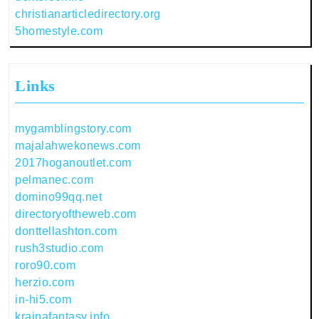
christianarticledirectory.org
5homestyle.com
Links
mygamblingstory.com
majalahwekonews.com
2017hoganoutlet.com
pelmanec.com
domino99qq.net
directoryoftheweb.com
donttellashton.com
rush3studio.com
roro90.com
herzio.com
in-hi5.com
krainafantasy.info