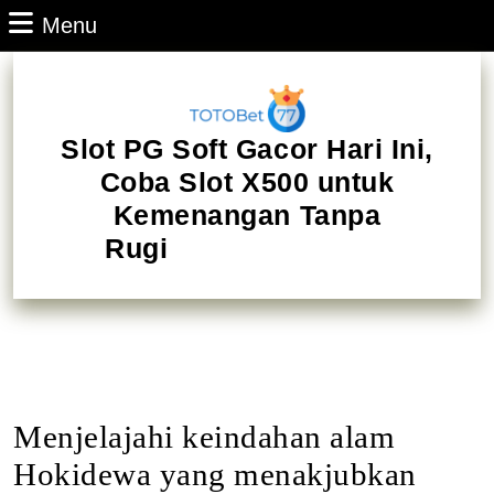
Skip
Menu
Menu
to
content
Skip
to
Content
Slot PG Soft Gacor Hari Ini,
Coba Slot X500 untuk
Kemenangan Tanpa
Rugi
Menjelajahi keindahan alam
Hokidewa yang menakjubkan