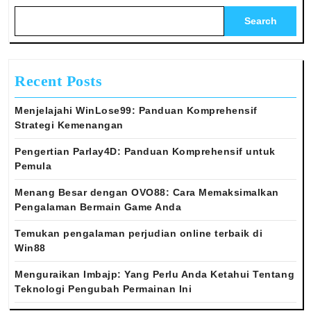
Search
Recent Posts
Menjelajahi WinLose99: Panduan Komprehensif
Strategi Kemenangan
Pengertian Parlay4D: Panduan Komprehensif untuk
Pemula
Menang Besar dengan OVO88: Cara Memaksimalkan
Pengalaman Bermain Game Anda
Temukan pengalaman perjudian online terbaik di
Win88
Menguraikan Imbajp: Yang Perlu Anda Ketahui Tentang
Teknologi Pengubah Permainan Ini