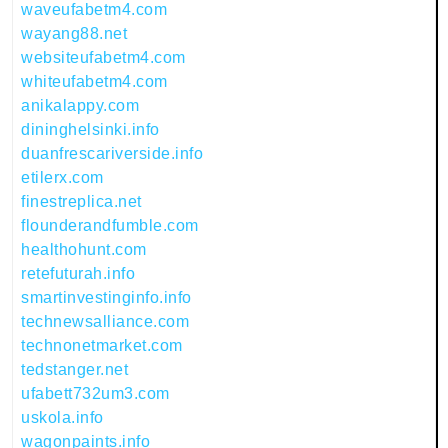
waveufabetm4.com
wayang88.net
websiteufabetm4.com
whiteufabetm4.com
anikalappy.com
dininghelsinki.info
duanfrescariverside.info
etilerx.com
finestreplica.net
flounderandfumble.com
healthohunt.com
retefuturah.info
smartinvestinginfo.info
technewsalliance.com
technonetmarket.com
tedstanger.net
ufabett732um3.com
uskola.info
wagonpaints.info