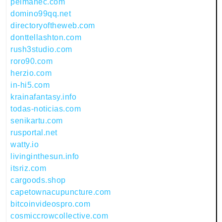
pelmanec.com
domino99qq.net
directoryoftheweb.com
donttellashton.com
rush3studio.com
roro90.com
herzio.com
in-hi5.com
krainafantasy.info
todas-noticias.com
senikartu.com
rusportal.net
watty.io
livinginthesun.info
itsriz.com
cargoods.shop
capetownacupuncture.com
bitcoinvideospro.com
cosmiccrowcollective.com