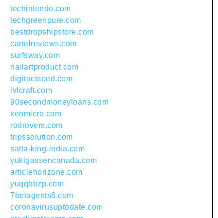
techintendo.com
techgreenpure.com
bestdropshipstore.com
cartelreviews.com
surfsway.com
nailartproduct.com
digitactseed.com
lvlcraft.com
90secondmoneyloans.com
xenmicro.com
rodrovers.com
tripssolution.com
satta-king-india.com
yukigassencanada.com
articlehorizone.com
yuqqbbzp.com
7betagents6.com
coronavirusuptodate.com