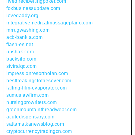
livedirectbettingpoker.com
foxbusinessupdate.com
lovedaddy.org
integrativemedicalmassageplano.com
mrrugwashing.com
acb-bankia.com
flash-es.net
upshak.com
backsilo.com
siviralqq.com
impressionresorthoian.com
bestfreakingclothesever.com
falling-film-evaporator.com
sumuslawfirm.com
nursingprowriters.com
greenmountainthreadwear.com
acutedispensary.com
sattamatkanewsblog.com
cryptocurrencytradingcn.com