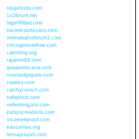
stagehubs.com
1x2forum.net
login99bet.com
secretcourtesans.com
onlinebahisforum1.com
chicagoheadline.com
camming.org
rajalion88.com
goupuntacana.com
riversedgepark.com
zaseez.com
catchycrunch.com
nofaphub.com
nefertitingalls.com
patsyscreations.com
income4proof.com
educaritas.org
lensajelajah.com