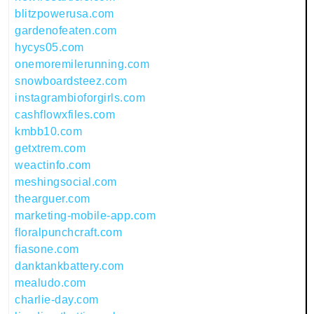
blitzpowerusa.com
gardenofeaten.com
hycys05.com
onemoremilerunning.com
snowboardsteez.com
instagrambioforgirls.com
cashflowxfiles.com
kmbb10.com
getxtrem.com
weactinfo.com
meshingsocial.com
thearguer.com
marketing-mobile-app.com
floralpunchcraft.com
fiasone.com
danktankbattery.com
mealudo.com
charlie-day.com