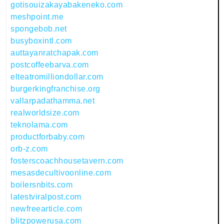
gotisouizakayabakeneko.com
meshpoint.me
spongebob.net
busyboxintl.com
auttayanratchapak.com
postcoffeebarva.com
elteatromilliondollar.com
burgerkingfranchise.org
vallarpadathamma.net
realworldsize.com
teknolama.com
productforbaby.com
orb-z.com
fosterscoachhousetavern.com
mesasdecultivoonline.com
boilersnbits.com
latestviralpost.com
newfreearticle.com
blitzpowerusa.com