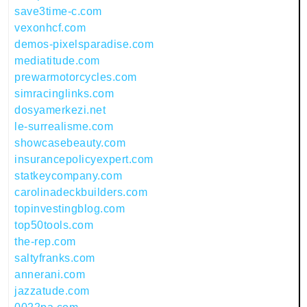
save3time-c.com
vexonhcf.com
demos-pixelsparadise.com
mediatitude.com
prewarmotorcycles.com
simracinglinks.com
dosyamerkezi.net
le-surrealisme.com
showcasebeauty.com
insurancepolicyexpert.com
statkeycompany.com
carolinadeckbuilders.com
topinvestingblog.com
top50tools.com
the-rep.com
saltyfranks.com
annerani.com
jazzatude.com