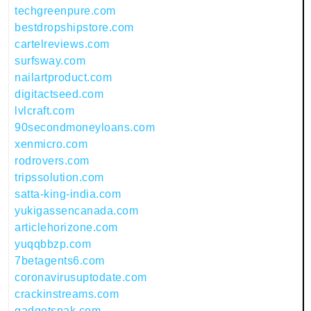
techgreenpure.com
bestdropshipstore.com
cartelreviews.com
surfsway.com
nailartproduct.com
digitactseed.com
lvlcraft.com
90secondmoneyloans.com
xenmicro.com
rodrovers.com
tripssolution.com
satta-king-india.com
yukigassencanada.com
articlehorizone.com
yuqqbbzp.com
7betagents6.com
coronavirusuptodate.com
crackinstreams.com
gadgetspak.com