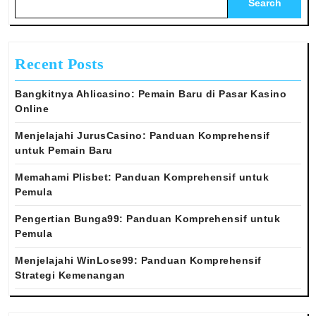
Search
Recent Posts
Bangkitnya Ahlicasino: Pemain Baru di Pasar Kasino
Online
Menjelajahi JurusCasino: Panduan Komprehensif
untuk Pemain Baru
Memahami Plisbet: Panduan Komprehensif untuk
Pemula
Pengertian Bunga99: Panduan Komprehensif untuk
Pemula
Menjelajahi WinLose99: Panduan Komprehensif
Strategi Kemenangan