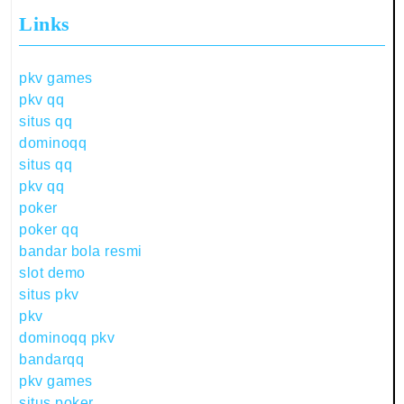
Links
pkv games
pkv qq
situs qq
dominoqq
situs qq
pkv qq
poker
poker qq
bandar bola resmi
slot demo
situs pkv
pkv
dominoqq pkv
bandarqq
pkv games
situs poker