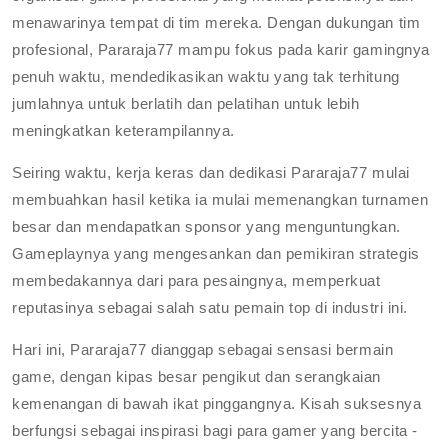
menawarinya tempat di tim mereka. Dengan dukungan tim
profesional, Pararaja77 mampu fokus pada karir gamingnya
penuh waktu, mendedikasikan waktu yang tak terhitung
jumlahnya untuk berlatih dan pelatihan untuk lebih
meningkatkan keterampilannya.
Seiring waktu, kerja keras dan dedikasi Pararaja77 mulai
membuahkan hasil ketika ia mulai memenangkan turnamen
besar dan mendapatkan sponsor yang menguntungkan.
Gameplaynya yang mengesankan dan pemikiran strategis
membedakannya dari para pesaingnya, memperkuat
reputasinya sebagai salah satu pemain top di industri ini.
Hari ini, Pararaja77 dianggap sebagai sensasi bermain
game, dengan kipas besar pengikut dan serangkaian
kemenangan di bawah ikat pinggangnya. Kisah suksesnya
berfungsi sebagai inspirasi bagi para gamer yang bercita -