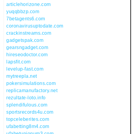
articlehorizone.com
yuqqbbzp.com
7betagents6.com
coronavirusuptodate.com
crackinstreams.com
gadgetspak.com
gearsngadget.com
hireseodoctor.com
lapsfit.com
levelup-fast.com
mytreepla.net
pokersimulations.com
replicamanufactory.net
rezultate-loto.info
splendifulous.com
sportsrecords4u.com
topceleberites.com
ufabetting8m4.com
ufabetunionum3.com