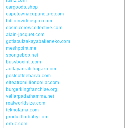
itsriz.com
cargoods.shop
capetownacupuncture.com
bitcoinvideospro.com
cosmiccrowcollective.com
alain-jacquet.com
gotisouizakayabakeneko.com
meshpoint.me
spongebob.net
busyboxintl.com
auttayanratchapak.com
postcoffeebarva.com
elteatromilliondollar.com
burgerkingfranchise.org
vallarpadathamma.net
realworldsize.com
teknolama.com
productforbaby.com
orb-z.com