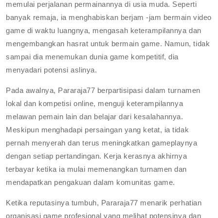
memulai perjalanan permainannya di usia muda. Seperti
banyak remaja, ia menghabiskan berjam -jam bermain video
game di waktu luangnya, mengasah keterampilannya dan
mengembangkan hasrat untuk bermain game. Namun, tidak
sampai dia menemukan dunia game kompetitif, dia
menyadari potensi aslinya.
Pada awalnya, Pararaja77 berpartisipasi dalam turnamen
lokal dan kompetisi online, menguji keterampilannya
melawan pemain lain dan belajar dari kesalahannya.
Meskipun menghadapi persaingan yang ketat, ia tidak
pernah menyerah dan terus meningkatkan gameplaynya
dengan setiap pertandingan. Kerja kerasnya akhirnya
terbayar ketika ia mulai memenangkan turnamen dan
mendapatkan pengakuan dalam komunitas game.
Ketika reputasinya tumbuh, Pararaja77 menarik perhatian
organisasi game profesional yang melihat potensinya dan