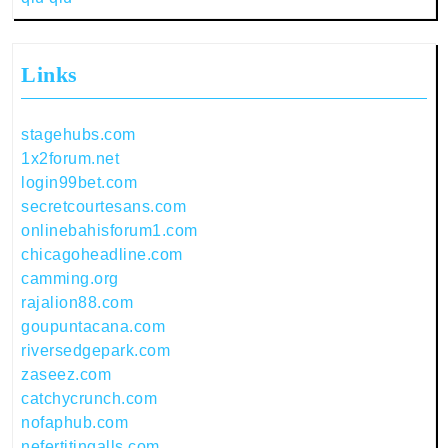
Links
stagehubs.com
1x2forum.net
login99bet.com
secretcourtesans.com
onlinebahisforum1.com
chicagoheadline.com
camming.org
rajalion88.com
goupuntacana.com
riversedgepark.com
zaseez.com
catchycrunch.com
nofaphub.com
nefertitingalls.com