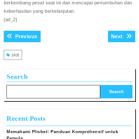
berkembang pesat saat ini dan mencapai pertumbuhan dan
keberhasilan yang berkelanjutan.
[ad_2]
Post
Previous
Next
Previous
Next
navigation
post:
post:
slot
Search
Search
Recent Posts
Memahami Plisbet: Panduan Komprehensif untuk
Pemula