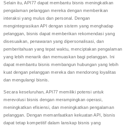
Selain itu, API77 dapat membantu bisnis meningkatkan
pengalaman pelanggan mereka dengan memberikan
interaksi yang mulus dan personal. Dengan
mengintegrasikan API dengan sistem yang menghadap
pelanggan, bisnis dapat memberikan rekomendasi yang
disesuaikan, penawaran yang dipersonalisasi, dan
pemberitahuan yang tepat waktu, menciptakan pengalaman
yang lebih menarik dan memuaskan bagi pelanggan. Ini
dapat membantu bisnis membangun hubungan yang lebih
kuat dengan pelanggan mereka dan mendorong loyalitas
dan mengulangi bisnis.
Secara keseluruhan, API77 memiliki potensi untuk
merevolusi bisnis dengan merampingkan operasi,
meningkatkan efisiensi, dan meningkatkan pengalaman
pelanggan. Dengan memanfaatkan kekuatan API, bisnis
dapat tetap kompetitif dalam lanskap bisnis yang