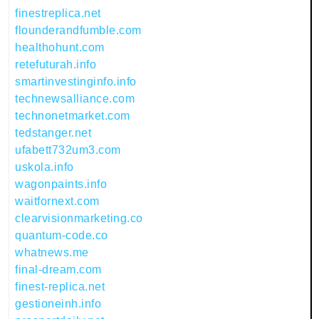
finestreplica.net
flounderandfumble.com
healthohunt.com
retefuturah.info
smartinvestinginfo.info
technewsalliance.com
technonetmarket.com
tedstanger.net
ufabett732um3.com
uskola.info
wagonpaints.info
waitfornext.com
clearvisionmarketing.co
quantum-code.co
whatnews.me
final-dream.com
finest-replica.net
gestioneinh.info