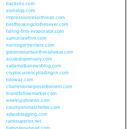
backsilo.com
siviralqq.com
impressionresorthoian.com
bestfreakingclothesever.com
falling-film-evaporator.com
sumuslawfirm.com
nursingprowriters.com
greenmountainthreadwear.com
acutedispensary.com
sattamatkanewsblog.com
cryptocurrencytradingcn.com
totowaz.com
charlestonwipesettlement.com
brandfollowmarket.com
weeklyjobnews.com
countyanimalshelter.com
adwebtagging.com
ranksuperior.net
babystepahead.com