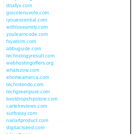
dnafyx.com
giocolenuvole.com
iyouessential.com
withloveamity.com
youlearncode.com
fxyatirim.com
abbuguide.com
technologyresult.com
webhostingoffers.org
whatszow.com
ehomeamerca.com
techintendo.com
techgreenpure.com
bestdropshipstore.com
cartelreviews.com
surfsway.com
nailartproduct.com
digitactseed.com