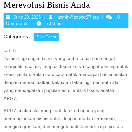
Merevolusi Bisnis Anda
June
admin@totobe
June 29, 2025
admin@totobet77.org
0
29,
Comments
7:53 am
2025
Categories:
Slot Gacor
[ad_1]
Dalam lingkungan bisnis yang serba cepat dan sangat
kompetitif saat ini, tetap di depan kurva sangat penting untuk
keberhasilan. Salah satu cara untuk mencapai hal ini adalah
dengan memanfaatkan kekuatan teknologi, dan satu alat
yang mendapatkan popularitas di antara bisnis adalah
API77.
API77 adalah alat yang kuat dan serbaguna yang
memungkinkan bisnis untuk dengan mudah terhubung,
mengintegrasikan, dan mengotomatiskan berbagai proses