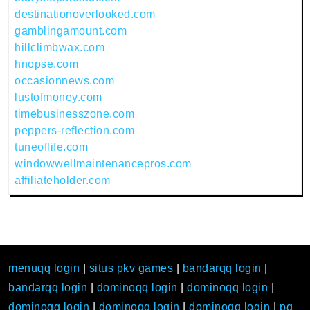
destinationoverlooked.com
gamblingamount.com
hillclimbwax.com
hnopse.com
occasionnews.com
lustofmoney.com
timebusinesszone.com
peppers-reflection.com
tuneoflife.com
windowwellmaintenancepros.com
affiliateholder.com
menuqq login
|
situs pkv games
|
bandarqq login
|
bandarqq login
|
dominoqq login
|
dominoqq login
|
dominoqq login
|
dominoqq login
|
dominoqq login
|
pg