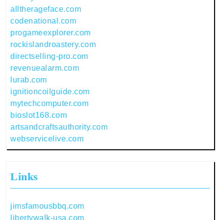
alltherageface.com
codenational.com
progameexplorer.com
rockislandroastery.com
directselling-pro.com
revenuealarm.com
lurab.com
ignitioncoilguide.com
mytechcomputer.com
bioslot168.com
artsandcraftsauthority.com
webservicelive.com
Links
jimsfamousbbq.com
libertywalk-usa.com