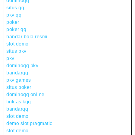
dominoqq
situs qq
pkv qq
poker
poker qq
bandar bola resmi
slot demo
situs pkv
pkv
dominoqq pkv
bandarqq
pkv games
situs poker
dominoqq online
link asikqq
bandarqq
slot demo
demo slot pragmatic
slot demo