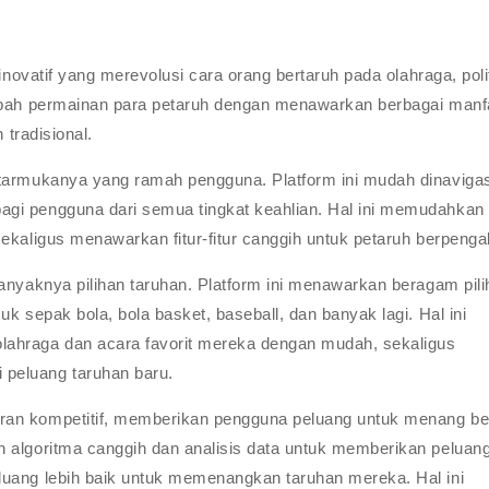
inovatif yang merevolusi cara orang bertaruh pada olahraga, polit
gubah permainan para petaruh dengan menawarkan berbagai manf
 tradisional.
ntarmukanya yang ramah pengguna. Platform ini mudah dinavigas
gi pengguna dari semua tingkat keahlian. Hal ini memudahkan
ekaligus menawarkan fitur-fitur canggih untuk petaruh berpeng
anyaknya pilihan taruhan. Platform ini menawarkan beragam pili
k sepak bola, bola basket, baseball, dan banyak lagi. Hal ini
ahraga dan acara favorit mereka dengan mudah, sekaligus
peluang taruhan baru.
ran kompetitif, memberikan pengguna peluang untuk menang be
 algoritma canggih dan analisis data untuk memberikan peluan
luang lebih baik untuk memenangkan taruhan mereka. Hal ini