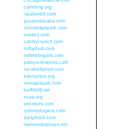
chicagoheadline.com
camming.org
rajalion88.com
goupuntacana.com
riversedgepark.com
zaseez.com
catchycrunch.com
nofaphub.com
nefertitingalls.com
patsyscreations.com
income4proof.com
educaritas.org
lensajelajah.com
betflik09.net
ncaq.org
xenmicro.com
onlineshopera.com
dartyfresh.com
lewisenterprises.net