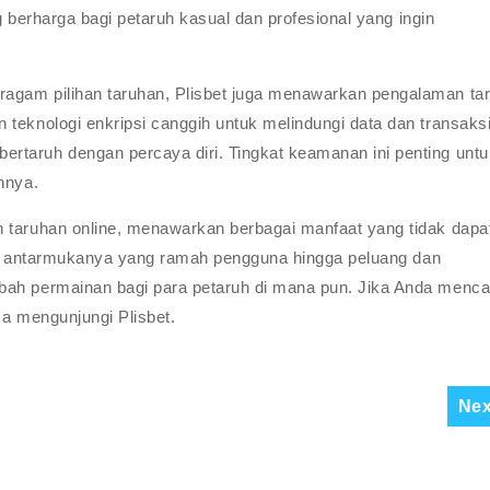
g berharga bagi petaruh kasual dan profesional yang ingin
agam pilihan taruhan, Plisbet juga menawarkan pengalaman ta
teknologi enkripsi canggih untuk melindungi data dan transaks
rtaruh dengan percaya diri. Tingkat keamanan ini penting untu
nnya.
 taruhan online, menawarkan berbagai manfaat yang tidak dapa
Dari antarmukanya yang ramah pengguna hingga peluang dan
bah permainan bagi para petaruh di mana pun. Jika Anda mencar
isa mengunjungi Plisbet.
Nex