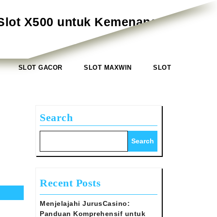
a Slot X500 untuk Kemenangan
SLOT GACOR
SLOT MAXWIN
SLOT
Search
Search
Recent Posts
Menjelajahi JurusCasino:
Panduan Komprehensif untuk