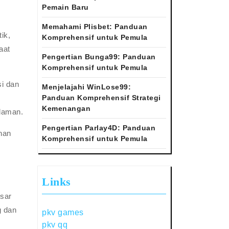
Pemain Baru
Memahami Plisbet: Panduan
ik,
Komprehensif untuk Pemula
aat
Pengertian Bunga99: Panduan
Komprehensif untuk Pemula
i dan
Menjelajahi WinLose99:
Panduan Komprehensif Strategi
Kemenangan
alaman.
Pengertian Parlay4D: Panduan
han
Komprehensif untuk Pemula
Links
sar
g dan
pkv games
pkv qq