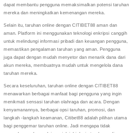
dapat membantu pengguna memaksimalkan potensi taruhan
mereka dan meningkatkan kemenangan mereka.
Selain itu, taruhan online dengan CITIBET88 aman dan
aman. Platform ini menggunakan teknologi enkripsi canggih
untuk melindungi informasi pribadi dan keuangan pengguna,
memastikan pengalaman taruhan yang aman. Pengguna
juga dapat dengan mudah menyetor dan menarik dana dari
akun mereka, membuatnya mudah untuk mengelola dana
taruhan mereka.
Secara keseluruhan, taruhan online dengan CITIBET88
menawarkan berbagai manfaat bagi pengguna yang ingin
menikmati sensasi taruhan olahraga dan acara. Dengan
kenyamanannya, berbagai opsi taruhan, promosi, dan
langkah -langkah keamanan, Citibet88 adalah pilihan utama
bagi penggemar taruhan online. Jadi mengapa tidak