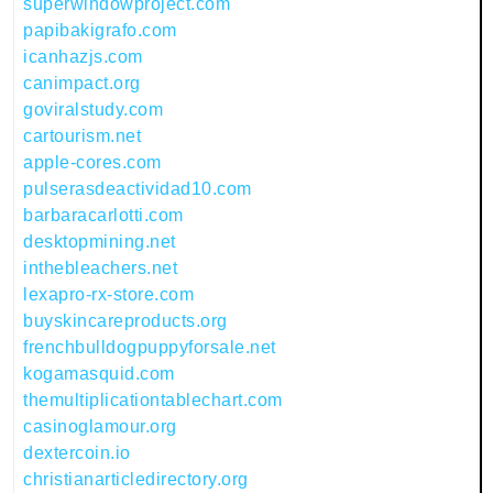
superwindowproject.com
papibakigrafo.com
icanhazjs.com
canimpact.org
goviralstudy.com
cartourism.net
apple-cores.com
pulserasdeactividad10.com
barbaracarlotti.com
desktopmining.net
inthebleachers.net
lexapro-rx-store.com
buyskincareproducts.org
frenchbulldogpuppyforsale.net
kogamasquid.com
themultiplicationtablechart.com
casinoglamour.org
dextercoin.io
christianarticledirectory.org