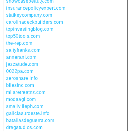
showcasebeauty.com
insurancepolicyexpert.com
statkeycompany.com
carolinadeckbuilders.com
topinvestingblog.com
top50tools.com
the-rep.com
saltyfranks.com
annerani.com
jazzatude.com
0022pa.com
zeroshare.info
bilesinc.com
milaretreatnz.com
modaagi.com
smallvilleph.com
galiciasuroeste.info
batallasdeguerra.com
dregstudios.com