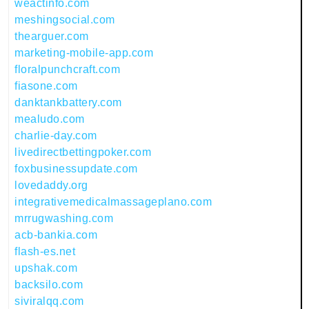
weactinfo.com
meshingsocial.com
thearguer.com
marketing-mobile-app.com
floralpunchcraft.com
fiasone.com
danktankbattery.com
mealudo.com
charlie-day.com
livedirectbettingpoker.com
foxbusinessupdate.com
lovedaddy.org
integrativemedicalmassageplano.com
mrrugwashing.com
acb-bankia.com
flash-es.net
upshak.com
backsilo.com
siviralqq.com