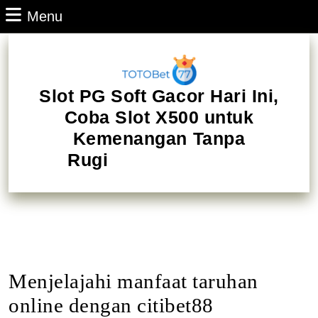
Skip
Menu
Menu
to
content
Skip
to
Content
Slot PG Soft Gacor Hari Ini,
Coba Slot X500 untuk
Kemenangan Tanpa
Rugi
Menjelajahi manfaat taruhan
online dengan citibet88