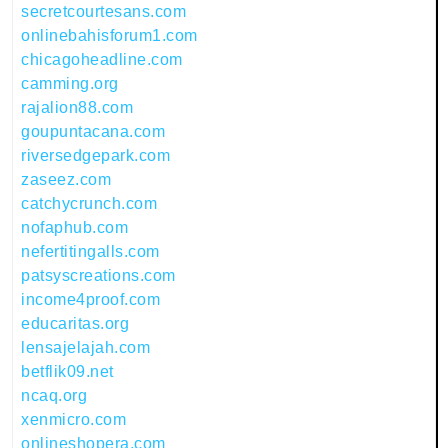
secretcourtesans.com
onlinebahisforum1.com
chicagoheadline.com
camming.org
rajalion88.com
goupuntacana.com
riversedgepark.com
zaseez.com
catchycrunch.com
nofaphub.com
nefertitingalls.com
patsyscreations.com
income4proof.com
educaritas.org
lensajelajah.com
betflik09.net
ncaq.org
xenmicro.com
onlineshopera.com