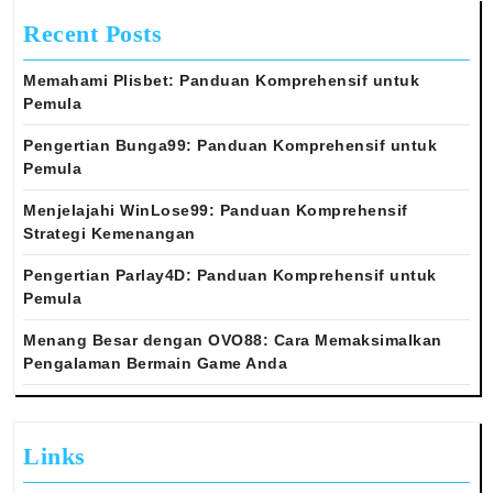
Recent Posts
Memahami Plisbet: Panduan Komprehensif untuk
Pemula
Pengertian Bunga99: Panduan Komprehensif untuk
Pemula
Menjelajahi WinLose99: Panduan Komprehensif
Strategi Kemenangan
Pengertian Parlay4D: Panduan Komprehensif untuk
Pemula
Menang Besar dengan OVO88: Cara Memaksimalkan
Pengalaman Bermain Game Anda
Links