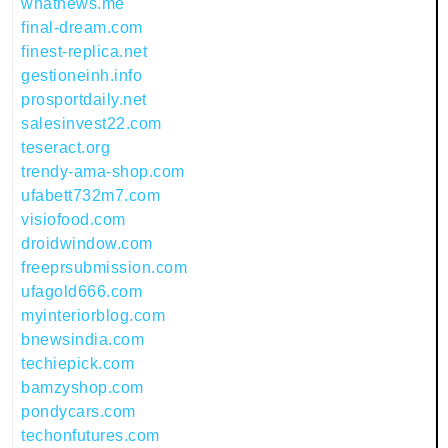
whatnews.me
final-dream.com
finest-replica.net
gestioneinh.info
prosportdaily.net
salesinvest22.com
teseract.org
trendy-ama-shop.com
ufabett732m7.com
visiofood.com
droidwindow.com
freeprsubmission.com
ufagold666.com
myinteriorblog.com
bnewsindia.com
techiepick.com
bamzyshop.com
pondycars.com
techonfutures.com