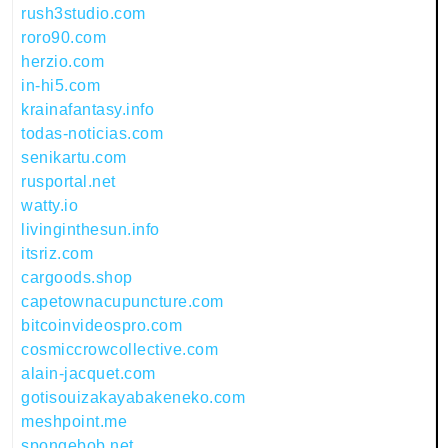
rush3studio.com
roro90.com
herzio.com
in-hi5.com
krainafantasy.info
todas-noticias.com
senikartu.com
rusportal.net
watty.io
livinginthesun.info
itsriz.com
cargoods.shop
capetownacupuncture.com
bitcoinvideospro.com
cosmiccrowcollective.com
alain-jacquet.com
gotisouizakayabakeneko.com
meshpoint.me
spongebob.net