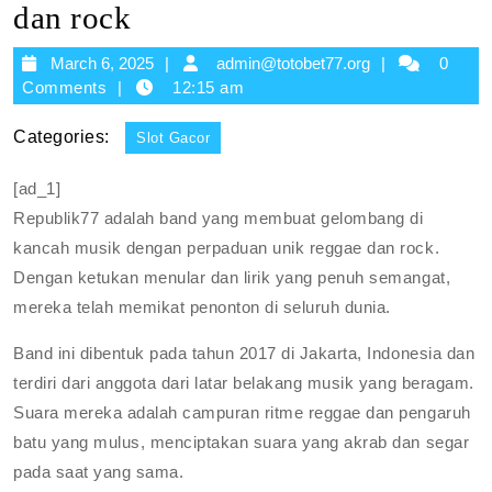
dan rock
March
admin@totobe
March 6, 2025
admin@totobet77.org
0
6,
Comments
12:15 am
2025
Categories:
Slot Gacor
[ad_1]
Republik77 adalah band yang membuat gelombang di
kancah musik dengan perpaduan unik reggae dan rock.
Dengan ketukan menular dan lirik yang penuh semangat,
mereka telah memikat penonton di seluruh dunia.
Band ini dibentuk pada tahun 2017 di Jakarta, Indonesia dan
terdiri dari anggota dari latar belakang musik yang beragam.
Suara mereka adalah campuran ritme reggae dan pengaruh
batu yang mulus, menciptakan suara yang akrab dan segar
pada saat yang sama.