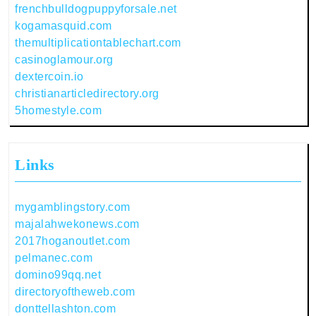
frenchbulldogpuppyforsale.net
kogamasquid.com
themultiplicationtablechart.com
casinoglamour.org
dextercoin.io
christianarticledirectory.org
5homestyle.com
Links
mygamblingstory.com
majalahwekonews.com
2017hoganoutlet.com
pelmanec.com
domino99qq.net
directoryoftheweb.com
donttellashton.com