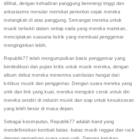
dilihat, dengan kehadiran panggung berenergi tinggi dan
antusiasme menular memikat penonton sejak mereka
melangkah di atas panggung. Semangat mereka untuk
musik terbukti dalam setiap nada yang mereka mainkan,
menciptakan suasana listrik yang membuat penggemar
menginginkan lebih.
Republik77 telah mengumpulkan basis penggemar yang
berdedikasi dan pujian kritis untuk musik mereka, dengan
album debut mereka menerima sambutan hangat dari
kritikus musik dan penggemar. Dengan suara mereka yang
unik dan lirik yang kuat, mereka mengukir ceruk untuk diri
mereka sendiri di industri musik dan siap untuk kesuksesan
yang lebih besar di masa depan.
Sebagai kesimpulan, Republik77 adalah band yang
mendefinisikan kembali batas -batas musik reggae dan rock
dengan perpaduan suara yang unik. Dengan ketukan