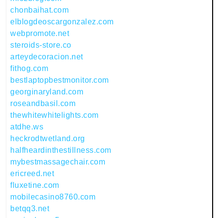
chonbaihat.com
elblogdeoscargonzalez.com
webpromote.net
steroids-store.co
arteydecoracion.net
fithog.com
bestlaptopbestmonitor.com
georginaryland.com
roseandbasil.com
thewhitewhitelights.com
atdhe.ws
heckrodtwetland.org
halfheardinthestillness.com
mybestmassagechair.com
ericreed.net
fluxetine.com
mobilecasino8760.com
betqq3.net