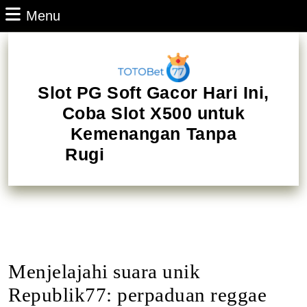
Skip
Menu
Menu
to
content
Skip
to
Content
Slot PG Soft Gacor Hari Ini,
Coba Slot X500 untuk
Kemenangan Tanpa
Rugi
Menjelajahi suara unik
Republik77: perpaduan reggae