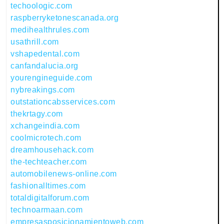
techoologic.com
raspberryketonescanada.org
medihealthrules.com
usathrill.com
vshapedental.com
canfandalucia.org
yourengineguide.com
nybreakings.com
outstationcabsservices.com
thekrtagy.com
xchangeindia.com
coolmicrotech.com
dreamhousehack.com
the-techteacher.com
automobilenews-online.com
fashionalltimes.com
totaldigitalforum.com
technoarmaan.com
empresasposicionamientoweb.com