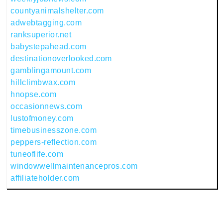
countyanimalshelter.com
adwebtagging.com
ranksuperior.net
babystepahead.com
destinationoverlooked.com
gamblingamount.com
hillclimbwax.com
hnopse.com
occasionnews.com
lustofmoney.com
timebusinesszone.com
peppers-reflection.com
tuneoflife.com
windowwellmaintenancepros.com
affiliateholder.com