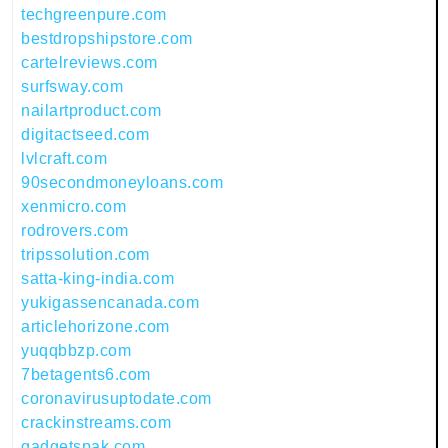
techgreenpure.com
bestdropshipstore.com
cartelreviews.com
surfsway.com
nailartproduct.com
digitactseed.com
lvlcraft.com
90secondmoneyloans.com
xenmicro.com
rodrovers.com
tripssolution.com
satta-king-india.com
yukigassencanada.com
articlehorizone.com
yuqqbbzp.com
7betagents6.com
coronavirusuptodate.com
crackinstreams.com
gadgetspak.com