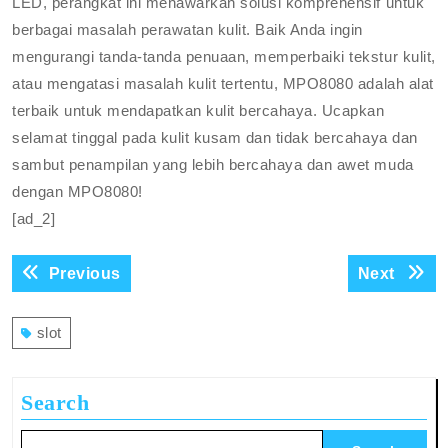
LED, perangkat ini menawarkan solusi komprehensif untuk
berbagai masalah perawatan kulit. Baik Anda ingin
mengurangi tanda-tanda penuaan, memperbaiki tekstur kulit,
atau mengatasi masalah kulit tertentu, MPO8080 adalah alat
terbaik untuk mendapatkan kulit bercahaya. Ucapkan
selamat tinggal pada kulit kusam dan tidak bercahaya dan
sambut penampilan yang lebih bercahaya dan awet muda
dengan MPO8080!
[ad_2]
Post
Previous
Next
Previous
Next
navigation
post:
post:
slot
Search