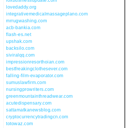
foxbusinessupdate.com
lovedaddy.org
integrativemedicalmassageplano.com
mrrugwashing.com
acb-bankia.com
flash-es.net
upshak.com
backsilo.com
siviralqq.com
impressionresorthoian.com
bestfreakingclothesever.com
falling-film-evaporator.com
sumuslawfirm.com
nursingprowriters.com
greenmountainthreadwear.com
acutedispensary.com
sattamatkanewsblog.com
cryptocurrencytradingcn.com
totowaz.com