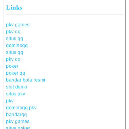
Links
pkv games
pkv qq
situs qq
dominoqq
situs qq
pkv qq
poker
poker qq
bandar bola resmi
slot demo
situs pkv
pkv
dominoqq pkv
bandarqq
pkv games
situs poker