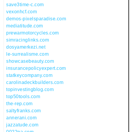
save3time-c.com
vexonhcf.com
demos-pixelsparadise.com
mediatitude.com
prewarmotorcycles.com
simracinglinks.com
dosyamerkezi.net
le-surrealisme.com
showcasebeauty.com
insurancepolicyexpert.com
statkeycompany.com
carolinadeckbuilders.com
topinvestingblog.com
top50tools.com
the-rep.com
saltyfranks.com
annerani.com
jazzatude.com
0022pa.com