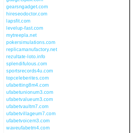
gearsngadget.com
hireseodoctor.com
lapsfit.com
levelup-fast.com
mytreepla.net
pokersimulations.com
replicamanufactory.net
rezultate-loto.info
splendifulous.com
sportsrecords4u.com
topceleberites.com
ufabetting8m4.com
ufabetunionum3.com
ufabetvalueum3.com
ufabetvaultm7.com
ufabetvillageum7.com
ufabetvoicem3.com
waveufabetm4.com