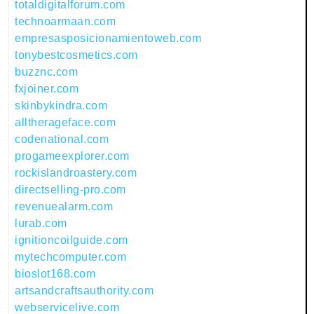
totaldigitalforum.com
technoarmaan.com
empresasposicionamientoweb.com
tonybestcosmetics.com
buzznc.com
fxjoiner.com
skinbykindra.com
alltherageface.com
codenational.com
progameexplorer.com
rockislandroastery.com
directselling-pro.com
revenuealarm.com
lurab.com
ignitioncoilguide.com
mytechcomputer.com
bioslot168.com
artsandcraftsauthority.com
webservicelive.com