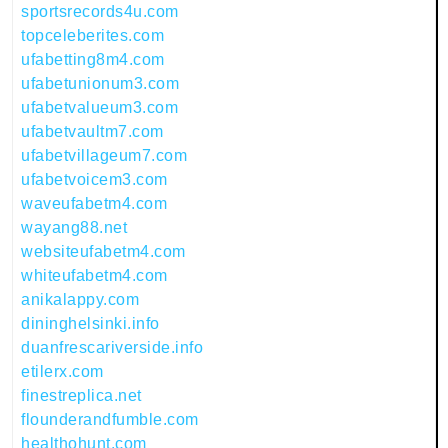
sportsrecords4u.com
topceleberites.com
ufabetting8m4.com
ufabetunionum3.com
ufabetvalueum3.com
ufabetvaultm7.com
ufabetvillageum7.com
ufabetvoicem3.com
waveufabetm4.com
wayang88.net
websiteufabetm4.com
whiteufabetm4.com
anikalappy.com
dininghelsinki.info
duanfrescariverside.info
etilerx.com
finestreplica.net
flounderandfumble.com
healthohunt.com