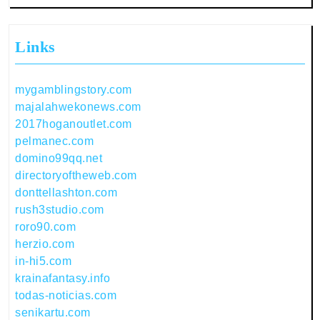
Links
mygamblingstory.com
majalahwekonews.com
2017hoganoutlet.com
pelmanec.com
domino99qq.net
directoryoftheweb.com
donttellashton.com
rush3studio.com
roro90.com
herzio.com
in-hi5.com
krainafantasy.info
todas-noticias.com
senikartu.com