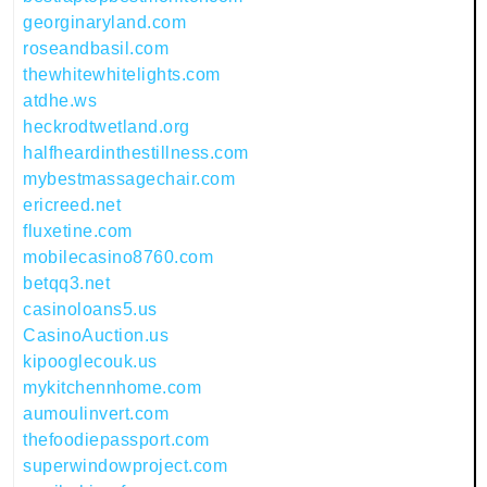
georginaryland.com
roseandbasil.com
thewhitewhitelights.com
atdhe.ws
heckrodtwetland.org
halfheardinthestillness.com
mybestmassagechair.com
ericreed.net
fluxetine.com
mobilecasino8760.com
betqq3.net
casinoloans5.us
CasinoAuction.us
kipooglecouk.us
mykitchennhome.com
aumoulinvert.com
thefoodiepassport.com
superwindowproject.com