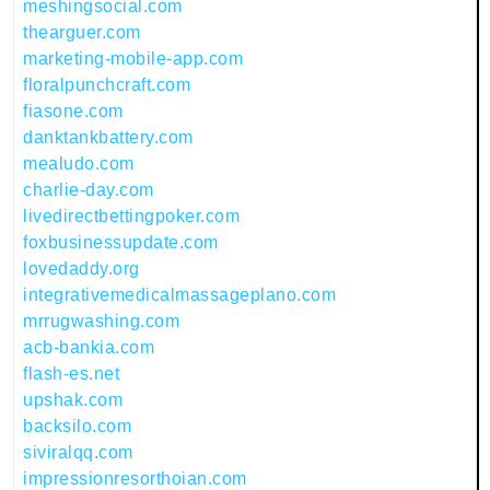
meshingsocial.com
thearguer.com
marketing-mobile-app.com
floralpunchcraft.com
fiasone.com
danktankbattery.com
mealudo.com
charlie-day.com
livedirectbettingpoker.com
foxbusinessupdate.com
lovedaddy.org
integrativemedicalmassageplano.com
mrrugwashing.com
acb-bankia.com
flash-es.net
upshak.com
backsilo.com
siviralqq.com
impressionresorthoian.com