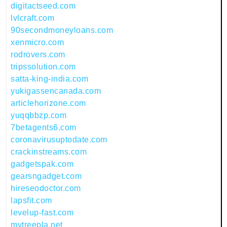
digitactseed.com
lvlcraft.com
90secondmoneyloans.com
xenmicro.com
rodrovers.com
tripssolution.com
satta-king-india.com
yukigassencanada.com
articlehorizone.com
yuqqbbzp.com
7betagents6.com
coronavirusuptodate.com
crackinstreams.com
gadgetspak.com
gearsngadget.com
hireseodoctor.com
lapsfit.com
levelup-fast.com
mytreepla.net