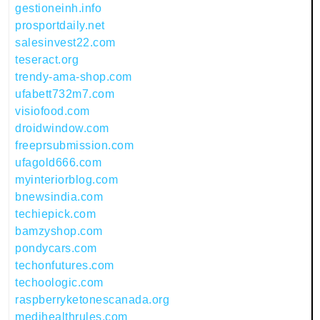
gestioneinh.info
prosportdaily.net
salesinvest22.com
teseract.org
trendy-ama-shop.com
ufabett732m7.com
visiofood.com
droidwindow.com
freeprsubmission.com
ufagold666.com
myinteriorblog.com
bnewsindia.com
techiepick.com
bamzyshop.com
pondycars.com
techonfutures.com
techoologic.com
raspberryketonescanada.org
medihealthrules.com