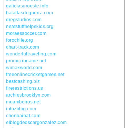
galiciasuroeste.info
batallasdeguerra.com
dregstudios.com
neatstuffhelpskids.org
moraessoccer.com
forochile.org
chart-track.com
wonderfultraveling.com
promocioname.net
wimaxworld.com
freeonlinecricketgames.net
bestcashing.biz
firerestrictions.us
archiesbrooklyn.com
muambeiros.net
infozblog.com
chonbaihat.com
elblogdeoscargonzalez.com