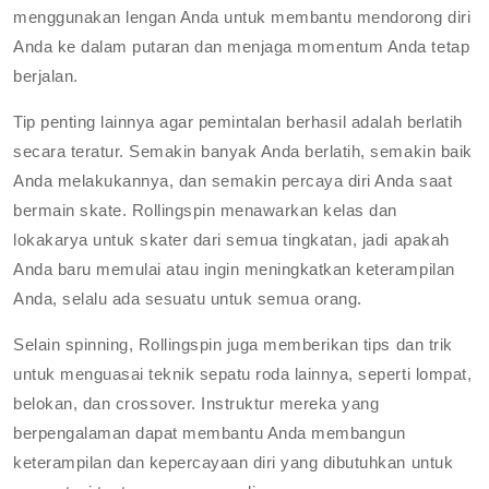
menggunakan lengan Anda untuk membantu mendorong diri
Anda ke dalam putaran dan menjaga momentum Anda tetap
berjalan.
Tip penting lainnya agar pemintalan berhasil adalah berlatih
secara teratur. Semakin banyak Anda berlatih, semakin baik
Anda melakukannya, dan semakin percaya diri Anda saat
bermain skate. Rollingspin menawarkan kelas dan
lokakarya untuk skater dari semua tingkatan, jadi apakah
Anda baru memulai atau ingin meningkatkan keterampilan
Anda, selalu ada sesuatu untuk semua orang.
Selain spinning, Rollingspin juga memberikan tips dan trik
untuk menguasai teknik sepatu roda lainnya, seperti lompat,
belokan, dan crossover. Instruktur mereka yang
berpengalaman dapat membantu Anda membangun
keterampilan dan kepercayaan diri yang dibutuhkan untuk