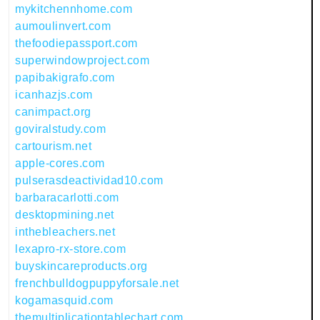
mykitchennhome.com
aumoulinvert.com
thefoodiepassport.com
superwindowproject.com
papibakigrafo.com
icanhazjs.com
canimpact.org
goviralstudy.com
cartourism.net
apple-cores.com
pulserasdeactividad10.com
barbaracarlotti.com
desktopmining.net
inthebleachers.net
lexapro-rx-store.com
buyskincareproducts.org
frenchbulldogpuppyforsale.net
kogamasquid.com
themultiplicationtablechart.com