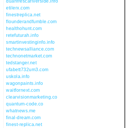
duanfrescariverside.info
etilerx.com
finestreplica.net
flounderandfumble.com
healthohunt.com
retefuturah.info
smartinvestinginfo.info
technewsalliance.com
technonetmarket.com
tedstanger.net
ufabett732um3.com
uskola.info
wagonpaints.info
waitfornext.com
clearvisionmarketing.co
quantum-code.co
whatnews.me
final-dream.com
finest-replica.net