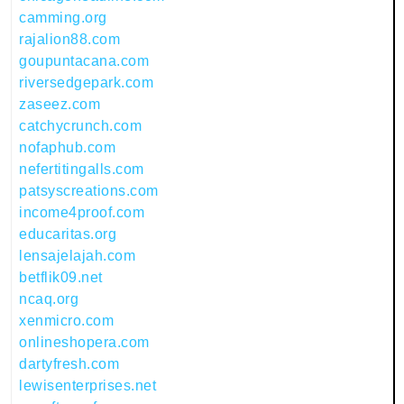
camming.org
rajalion88.com
goupuntacana.com
riversedgepark.com
zaseez.com
catchycrunch.com
nofaphub.com
nefertitingalls.com
patsyscreations.com
income4proof.com
educaritas.org
lensajelajah.com
betflik09.net
ncaq.org
xenmicro.com
onlineshopera.com
dartyfresh.com
lewisenterprises.net