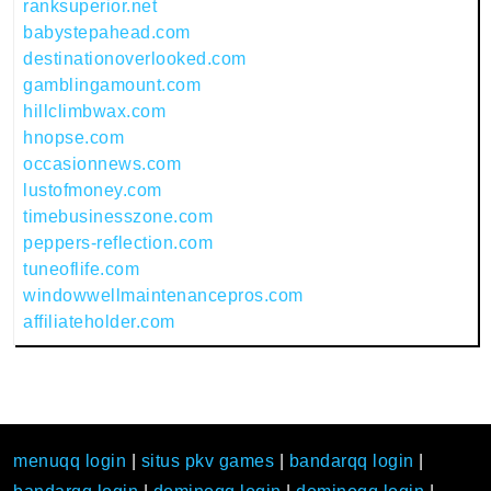
ranksuperior.net
babystepahead.com
destinationoverlooked.com
gamblingamount.com
hillclimbwax.com
hnopse.com
occasionnews.com
lustofmoney.com
timebusinesszone.com
peppers-reflection.com
tuneoflife.com
windowwellmaintenancepros.com
affiliateholder.com
menuqq login
|
situs pkv games
|
bandarqq login
|