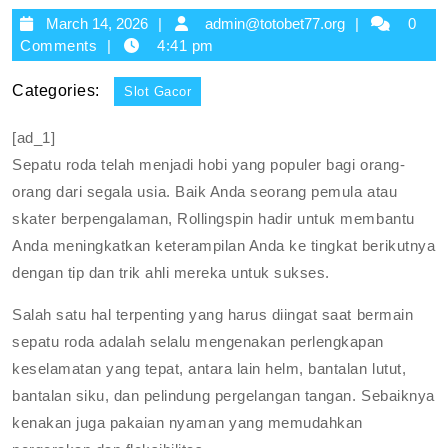
March
admin@totob
March 14, 2026
admin@totobet77.org
0
14,
Comments
4:41 pm
2026
Categories:
Slot Gacor
[ad_1]
Sepatu roda telah menjadi hobi yang populer bagi orang-
orang dari segala usia. Baik Anda seorang pemula atau
skater berpengalaman, Rollingspin hadir untuk membantu
Anda meningkatkan keterampilan Anda ke tingkat berikutnya
dengan tip dan trik ahli mereka untuk sukses.
Salah satu hal terpenting yang harus diingat saat bermain
sepatu roda adalah selalu mengenakan perlengkapan
keselamatan yang tepat, antara lain helm, bantalan lutut,
bantalan siku, dan pelindung pergelangan tangan. Sebaiknya
kenakan juga pakaian nyaman yang memudahkan