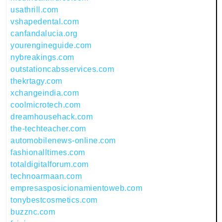
usathrill.com
vshapedental.com
canfandalucia.org
yourengineguide.com
nybreakings.com
outstationcabsservices.com
thekrtagy.com
xchangeindia.com
coolmicrotech.com
dreamhousehack.com
the-techteacher.com
automobilenews-online.com
fashionalltimes.com
totaldigitalforum.com
technoarmaan.com
empresasposicionamientoweb.com
tonybestcosmetics.com
buzznc.com