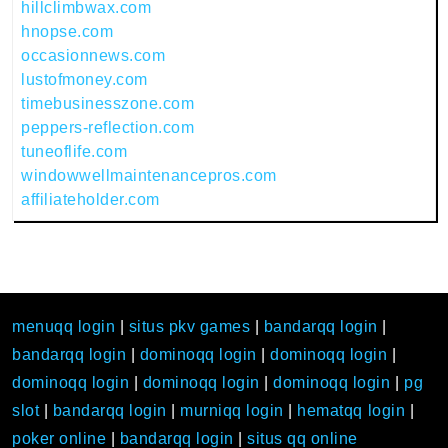
hillclimbwax.com
hnopse.com
occasionnews.com
lustofmoney.com
timebusinesszone.com
peppers-reflection.com
tuneoflife.com
windowwellmaintenancepros.com
affiliateholder.com
menuqq login
|
situs pkv games
|
bandarqq login
|
bandarqq login
|
dominoqq login
|
dominoqq login
|
dominoqq login
|
dominoqq login
|
dominoqq login
|
pg
slot
|
bandarqq login
|
murniqq login
|
hematqq login
|
poker online
|
bandarqq login
|
situs qq online