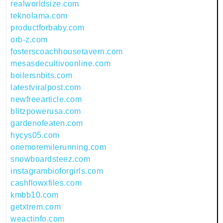
realworldsize.com
teknolama.com
productforbaby.com
orb-z.com
fosterscoachhousetavern.com
mesasdecultivoonline.com
boilersnbits.com
latestviralpost.com
newfreearticle.com
blitzpowerusa.com
gardenofeaten.com
hycys05.com
onemoremilerunning.com
snowboardsteez.com
instagrambioforgirls.com
cashflowxfiles.com
kmbb10.com
getxtrem.com
weactinfo.com