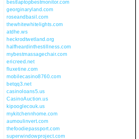
bestlaptopbestmonitor.com
georginaryland.com
roseandbasil.com
thewhitewhitelights.com
atdhe.ws
heckrodtwetland.org
halfheardinthestillness.com
mybestmassagechair.com
ericreed.net
fluxetine.com
mobilecasino8760.com
betqq3.net
casinoloans5.us
CasinoAuction.us
kipooglecouk.us
mykitchennhome.com
aumoulinvert.com
thefoodiepassport.com
superwindowproject.com