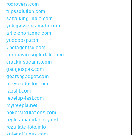
rodrovers.com
tripssolution.com
satta-king-india.com
yukigassencanada.com
articlehorizone.com
yuqqbbzp.com
7betagents6.com
coronavirusuptodate.com
crackinstreams.com
gadgetspak.com
gearsngadget.com
hireseodoctor.com
lapsfit.com
levelup-fast.com
mytreepla.net
pokersimulations.com
replicamanufactory.net
rezultate-loto.info
splendifulous.com