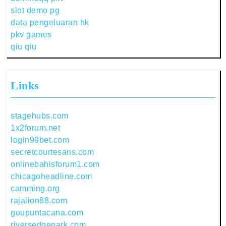
slot demo pg
data pengeluaran hk
pkv games
qiu qiu
Links
stagehubs.com
1x2forum.net
login99bet.com
secretcourtesans.com
onlinebahisforum1.com
chicagoheadline.com
camming.org
rajalion88.com
goupuntacana.com
riversedgepark.com