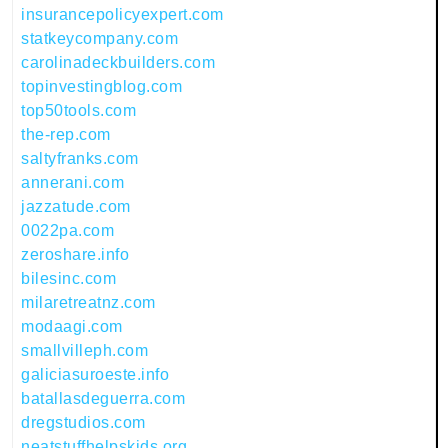
insurancepolicyexpert.com
statkeycompany.com
carolinadeckbuilders.com
topinvestingblog.com
top50tools.com
the-rep.com
saltyfranks.com
annerani.com
jazzatude.com
0022pa.com
zeroshare.info
bilesinc.com
milaretreatnz.com
modaagi.com
smallvilleph.com
galiciasuroeste.info
batallasdeguerra.com
dregstudios.com
neatstuffhelpskids.org