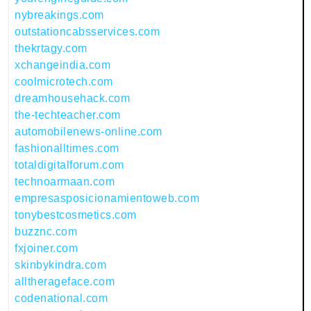
nybreakings.com
outstationcabsservices.com
thekrtagy.com
xchangeindia.com
coolmicrotech.com
dreamhousehack.com
the-techteacher.com
automobilenews-online.com
fashionalltimes.com
totaldigitalforum.com
technoarmaan.com
empresasposicionamientoweb.com
tonybestcosmetics.com
buzznc.com
fxjoiner.com
skinbykindra.com
alltherageface.com
codenational.com