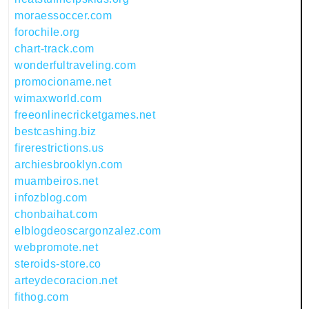
moraessoccer.com
forochile.org
chart-track.com
wonderfultraveling.com
promocioname.net
wimaxworld.com
freeonlinecricketgames.net
bestcashing.biz
firerestrictions.us
archiesbrooklyn.com
muambeiros.net
infozblog.com
chonbaihat.com
elblogdeoscargonzalez.com
webpromote.net
steroids-store.co
arteydecoracion.net
fithog.com