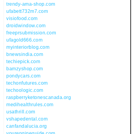
trendy-ama-shop.com
ufabett732m7.com
visiofood.com
droidwindow.com
freeprsubmission.com
ufagold666.com
myinteriorblog.com
bnewsindia.com
techiepick.com
bamzyshop.com
pondycars.com
techonfutures.com
techoologic.com
raspberryketonescanada.org
medihealthrules.com
usathrill.com
vshapedental.com
canfandalucia.org
yourengineguide.com