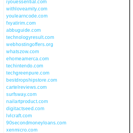
iyouessential.com
withloveamity.com
youlearncode.com
fxyatirim.com
abbuguide.com
technologyresult.com
webhostingoffers.org
whatszow.com
ehomeamerca.com
techintendo.com
techgreenpure.com
bestdropshipstore.com
cartelreviews.com
surfsway.com
nailartproduct.com
digitactseed.com
lvlcraft.com
90secondmoneyloans.com
xenmicro.com