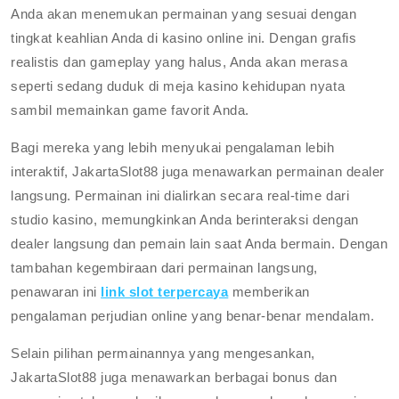
Anda akan menemukan permainan yang sesuai dengan
tingkat keahlian Anda di kasino online ini. Dengan grafis
realistis dan gameplay yang halus, Anda akan merasa
seperti sedang duduk di meja kasino kehidupan nyata
sambil memainkan game favorit Anda.
Bagi mereka yang lebih menyukai pengalaman lebih
interaktif, JakartaSlot88 juga menawarkan permainan dealer
langsung. Permainan ini dialirkan secara real-time dari
studio kasino, memungkinkan Anda berinteraksi dengan
dealer langsung dan pemain lain saat Anda bermain. Dengan
tambahan kegembiraan dari permainan langsung,
penawaran ini
link slot terpercaya
memberikan
pengalaman perjudian online yang benar-benar mendalam.
Selain pilihan permainannya yang mengesankan,
JakartaSlot88 juga menawarkan berbagai bonus dan