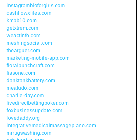
instagrambioforgirls.com
cashflowxfiles.com
kmbb10.com
getxtrem.com
weactinfo.com
meshingsocial.com
thearguer.com
marketing-mobile-app.com
floralpunchcraft.com
fiasone.com
danktankbattery.com
mealudo.com
charlie-day.com
livedirectbettingpoker.com
foxbusinessupdate.com
lovedaddy.org
integrativemedicalmassageplano.com
mrrugwashing.com