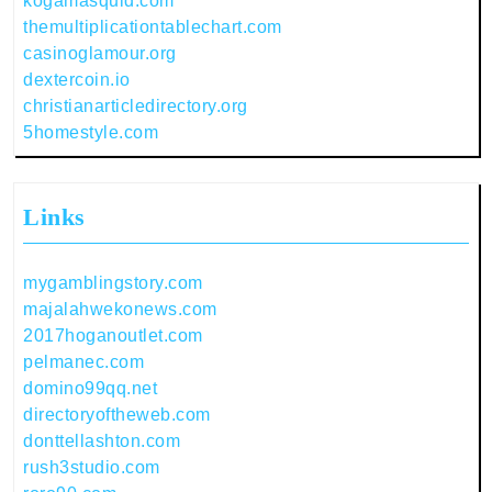
kogamasquid.com
themultiplicationtablechart.com
casinoglamour.org
dextercoin.io
christianarticledirectory.org
5homestyle.com
Links
mygamblingstory.com
majalahwekonews.com
2017hoganoutlet.com
pelmanec.com
domino99qq.net
directoryoftheweb.com
donttellashton.com
rush3studio.com