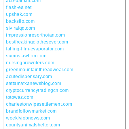
acb-bankia.com
flash-es.net
upshak.com
backsilo.com
siviralqq.com
impressionresorthoian.com
bestfreakingclothesever.com
falling-film-evaporator.com
sumuslawfirm.com
nursingprowriters.com
greenmountainthreadwear.com
acutedispensary.com
sattamatkanewsblog.com
cryptocurrencytradingcn.com
totowaz.com
charlestonwipesettlement.com
brandfollowmarket.com
weeklyjobnews.com
countyanimalshelter.com