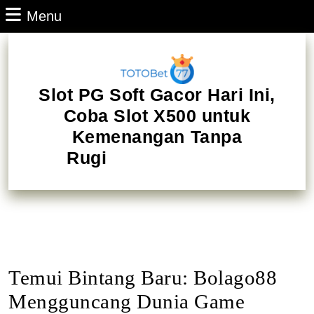
Skip
Menu
Menu
to
content
Skip
to
Content
Slot PG Soft Gacor Hari Ini,
Coba Slot X500 untuk
Kemenangan Tanpa
Rugi
Temui Bintang Baru: Bolago88
Mengguncang Dunia Game