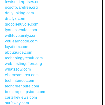
lewisenterprises.net
pcsoftwarefree.org
dailylinking.com
dnafyx.com
giocolenuvole.com
iyouessential.com
withloveamity.com
youlearncode.com
fxyatirim.com
abbuguide.com
technologyresult.com
webhostingoffers.org
whatszow.com
ehomeamerca.com
techintendo.com
techgreenpure.com
bestdropshipstore.com
cartelreviews.com
surfsway.com