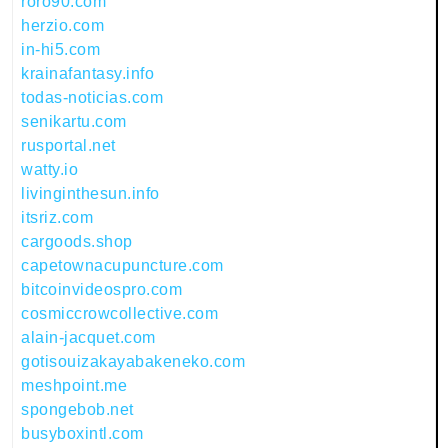
roro90.com
herzio.com
in-hi5.com
krainafantasy.info
todas-noticias.com
senikartu.com
rusportal.net
watty.io
livinginthesun.info
itsriz.com
cargoods.shop
capetownacupuncture.com
bitcoinvideospro.com
cosmiccrowcollective.com
alain-jacquet.com
gotisouizakayabakeneko.com
meshpoint.me
spongebob.net
busyboxintl.com