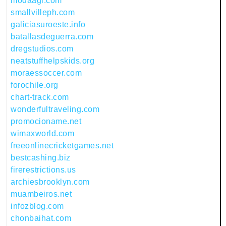
modaagi.com
smallvilleph.com
galiciasuroeste.info
batallasdeguerra.com
dregstudios.com
neatstuffhelpskids.org
moraessoccer.com
forochile.org
chart-track.com
wonderfultraveling.com
promocioname.net
wimaxworld.com
freeonlinecricketgames.net
bestcashing.biz
firerestrictions.us
archiesbrooklyn.com
muambeiros.net
infozblog.com
chonbaihat.com