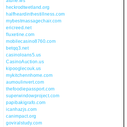
atdhe.ws
heckrodtwetland.org
halfheardinthestillness.com
mybestmassagechair.com
ericreed.net
fluxetine.com
mobilecasino8760.com
betqq3.net
casinoloans5.us
CasinoAuction.us
kipooglecouk.us
mykitchennhome.com
aumoulinvert.com
thefoodiepassport.com
superwindowproject.com
papibakigrafo.com
icanhazjs.com
canimpact.org
goviralstudy.com