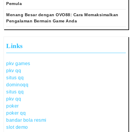
Pemula
Menang Besar dengan OVO88: Cara Memaksimalkan
Pengalaman Bermain Game Anda
Links
pkv games
pkv qq
situs qq
dominoqq
situs qq
pkv qq
poker
poker qq
bandar bola resmi
slot demo