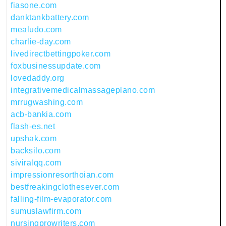
fiasone.com
danktankbattery.com
mealudo.com
charlie-day.com
livedirectbettingpoker.com
foxbusinessupdate.com
lovedaddy.org
integrativemedicalmassageplano.com
mrrugwashing.com
acb-bankia.com
flash-es.net
upshak.com
backsilo.com
siviralqq.com
impressionresorthoian.com
bestfreakingclothesever.com
falling-film-evaporator.com
sumuslawfirm.com
nursingprowriters.com