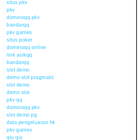
situs pkv
pkv
dominoqq pkv
bandarqq
pkv games
situs poker
dominoqq online
link asikqq
bandarqq
slot demo
demo slot pragmatic
slot demo
demo slot
pkv qq
dominoqq pkv
slot demo pg
data pengeluaran hk
pkv games
qiu qiu