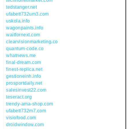
technonetmarket.com
tedstanger.net
ufabett732um3.com
uskola.info
wagonpaints.info
waitfornext.com
clearvisionmarketing.co
quantum-code.co
whatnews.me
final-dream.com
finest-replica.net
gestioneinh.info
prosportdaily.net
salesinvest22.com
teseract.org
trendy-ama-shop.com
ufabett732m7.com
visiofood.com
droidwindow.com