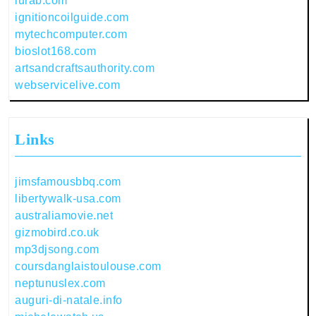
lurab.com
ignitioncoilguide.com
mytechcomputer.com
bioslot168.com
artsandcraftsauthority.com
webservicelive.com
Links
jimsfamousbbq.com
libertywalk-usa.com
australiamovie.net
gizmobird.co.uk
mp3djsong.com
coursdanglaistoulouse.com
neptunuslex.com
auguri-di-natale.info