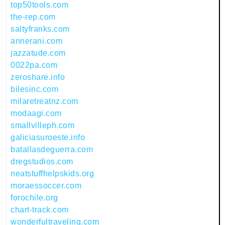
top50tools.com
the-rep.com
saltyfranks.com
annerani.com
jazzatude.com
0022pa.com
zeroshare.info
bilesinc.com
milaretreatnz.com
modaagi.com
smallvilleph.com
galiciasuroeste.info
batallasdeguerra.com
dregstudios.com
neatstuffhelpskids.org
moraessoccer.com
forochile.org
chart-track.com
wonderfultraveling.com