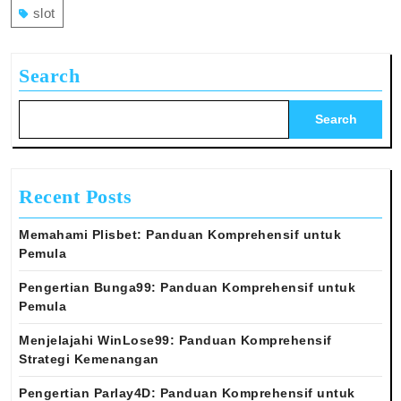
slot
Search
Search
Recent Posts
Memahami Plisbet: Panduan Komprehensif untuk
Pemula
Pengertian Bunga99: Panduan Komprehensif untuk
Pemula
Menjelajahi WinLose99: Panduan Komprehensif
Strategi Kemenangan
Pengertian Parlay4D: Panduan Komprehensif untuk