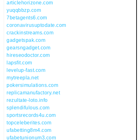
articlehorizone.com
yuqqbbzp.com
7betagents6.com
coronavirusuptodate.com
crackinstreams.com
gadgetspak.com
gearsngadget.com
hireseodoctor.com
lapsfit.com
levelup-fast.com
mytreepla.net
pokersimulations.com
replicamanufactory.net
rezultate-loto.info
splendifulous.com
sportsrecords4u.com
topceleberites.com
ufabetting8m4.com
ufabetunionum3.com