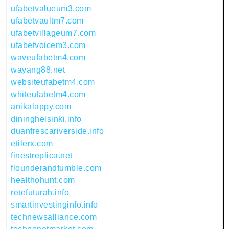
ufabetvalueum3.com
ufabetvaultm7.com
ufabetvillageum7.com
ufabetvoicem3.com
waveufabetm4.com
wayang88.net
websiteufabetm4.com
whiteufabetm4.com
anikalappy.com
dininghelsinki.info
duanfrescariverside.info
etilerx.com
finestreplica.net
flounderandfumble.com
healthohunt.com
retefuturah.info
smartinvestinginfo.info
technewsalliance.com