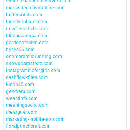
fosterscoachhousetavern.com
mesasdecultivoonline.com
boilersnbits.com
latestviralpost.com
newfreearticle.com
blitzpowerusa.com
gardenofeaten.com
hycys05.com
onemoremilerunning.com
snowboardsteez.com
instagrambioforgirls.com
cashflowxfiles.com
kmbb10.com
getxtrem.com
weactinfo.com
meshingsocial.com
thearguer.com
marketing-mobile-app.com
floralpunchcraft.com