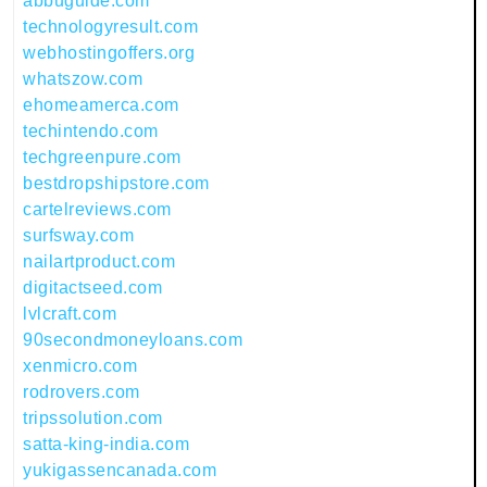
abbuguide.com
technologyresult.com
webhostingoffers.org
whatszow.com
ehomeamerca.com
techintendo.com
techgreenpure.com
bestdropshipstore.com
cartelreviews.com
surfsway.com
nailartproduct.com
digitactseed.com
lvlcraft.com
90secondmoneyloans.com
xenmicro.com
rodrovers.com
tripssolution.com
satta-king-india.com
yukigassencanada.com