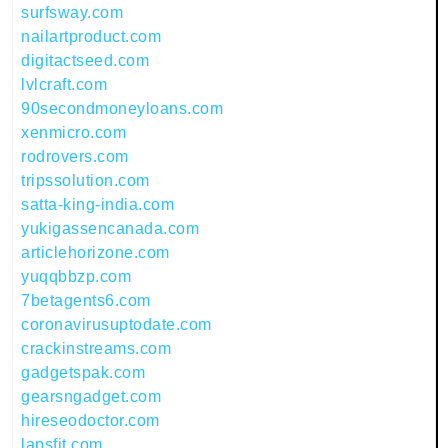
surfsway.com
nailartproduct.com
digitactseed.com
lvlcraft.com
90secondmoneyloans.com
xenmicro.com
rodrovers.com
tripssolution.com
satta-king-india.com
yukigassencanada.com
articlehorizone.com
yuqqbbzp.com
7betagents6.com
coronavirusuptodate.com
crackinstreams.com
gadgetspak.com
gearsngadget.com
hireseodoctor.com
lapsfit.com