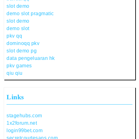
slot demo
demo slot pragmatic
slot demo
demo slot
pkv qq
dominoqq pkv
slot demo pg
data pengeluaran hk
pkv games
qiu qiu
Links
stagehubs.com
1x2forum.net
login99bet.com
secretcourtesans.com