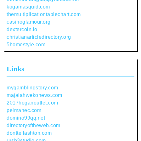
kogamasquid.com
themultiplicationtablechart.com
casinoglamour.org
dextercoin.io
christianarticledirectory.org
5homestyle.com
Links
mygamblingstory.com
majalahwekonews.com
2017hoganoutlet.com
pelmanec.com
domino99qq.net
directoryoftheweb.com
donttellashton.com
rush3studio.com