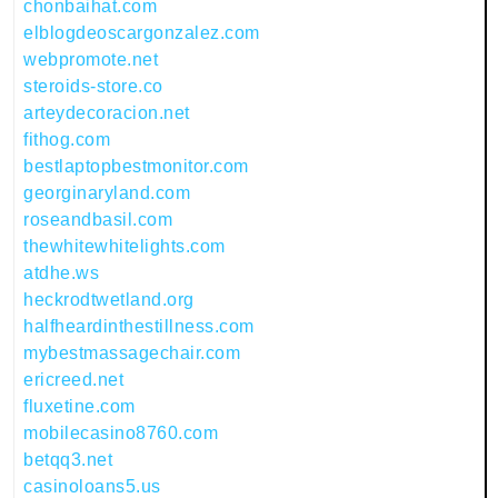
chonbaihat.com
elblogdeoscargonzalez.com
webpromote.net
steroids-store.co
arteydecoracion.net
fithog.com
bestlaptopbestmonitor.com
georginaryland.com
roseandbasil.com
thewhitewhitelights.com
atdhe.ws
heckrodtwetland.org
halfheardinthestillness.com
mybestmassagechair.com
ericreed.net
fluxetine.com
mobilecasino8760.com
betqq3.net
casinoloans5.us