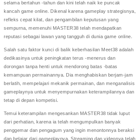
selama bertahun -tahun dan kini telah naik ke puncak
kancah game online. Dikenal karena gameplay strategisnya,
refleks cepat kilat, dan pengambilan keputusan yang
sempurna, memenuhi MASTER38 telah mendapatkan
reputasi sebagai lawan yang tangguh di dunia game online.
Salah satu faktor kunci di balik keberhasilan Meet38 adalah
dedikasinya untuk peningkatan terus -menerus dan
dorongan tanpa henti untuk mendorong batas -batas
kemampuan permainannya. Dia menghabiskan berjam-jam
berlatih, mempelajari mekanik permainan, dan menganalisis
gameplaynya untuk menyempurnakan keterampilannya dan
tetap di depan kompetisi.
Temui keterampilan mengesankan MASTER38 tidak luput
dari perhatian, karena ia telah mengumpulkan banyak
penggemar dan pengagum yang ingin menontonnya beraksi
dan belajar dari gameplaynya. Streaming dan videonya telah