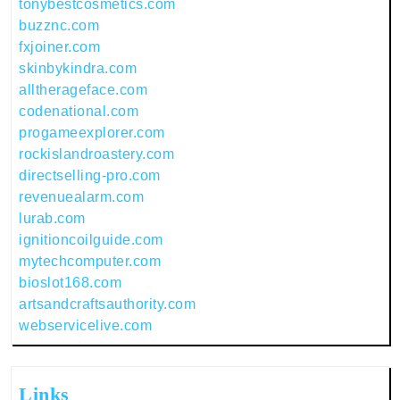
tonybestcosmetics.com
buzznc.com
fxjoiner.com
skinbykindra.com
alltherageface.com
codenational.com
progameexplorer.com
rockislandroastery.com
directselling-pro.com
revenuealarm.com
lurab.com
ignitioncoilguide.com
mytechcomputer.com
bioslot168.com
artsandcraftsauthority.com
webservicelive.com
Links