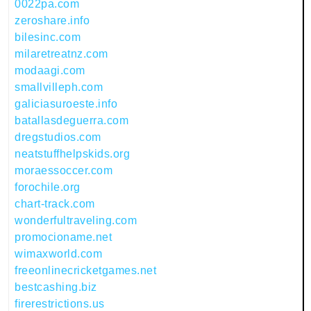
0022pa.com
zeroshare.info
bilesinc.com
milaretreatnz.com
modaagi.com
smallvilleph.com
galiciasuroeste.info
batallasdeguerra.com
dregstudios.com
neatstuffhelpskids.org
moraessoccer.com
forochile.org
chart-track.com
wonderfultraveling.com
promocioname.net
wimaxworld.com
freeonlinecricketgames.net
bestcashing.biz
firerestrictions.us