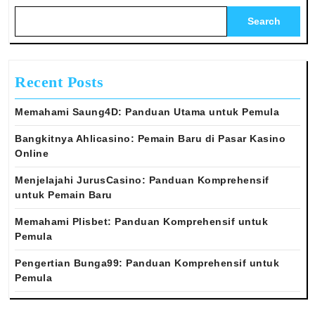
Search
Recent Posts
Memahami Saung4D: Panduan Utama untuk Pemula
Bangkitnya Ahlicasino: Pemain Baru di Pasar Kasino
Online
Menjelajahi JurusCasino: Panduan Komprehensif
untuk Pemain Baru
Memahami Plisbet: Panduan Komprehensif untuk
Pemula
Pengertian Bunga99: Panduan Komprehensif untuk
Pemula