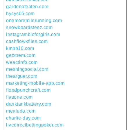
gardenofeaten.com
hycys05.com
onemoremilerunning.com
snowboardsteez.com
instagrambioforgirls.com
cashflowxfiles.com
kmbb10.com
getxtrem.com
weactinfo.com
meshingsocial.com
thearguer.com
marketing-mobile-app.com
floralpunchcraft.com
fiasone.com
danktankbattery.com
mealudo.com
charlie-day.com
livedirectbettingpoker.com