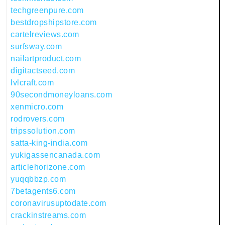
techgreenpure.com
bestdropshipstore.com
cartelreviews.com
surfsway.com
nailartproduct.com
digitactseed.com
lvlcraft.com
90secondmoneyloans.com
xenmicro.com
rodrovers.com
tripssolution.com
satta-king-india.com
yukigassencanada.com
articlehorizone.com
yuqqbbzp.com
7betagents6.com
coronavirusuptodate.com
crackinstreams.com