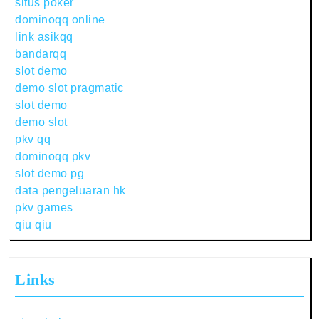
situs poker
dominoqq online
link asikqq
bandarqq
slot demo
demo slot pragmatic
slot demo
demo slot
pkv qq
dominoqq pkv
slot demo pg
data pengeluaran hk
pkv games
qiu qiu
Links