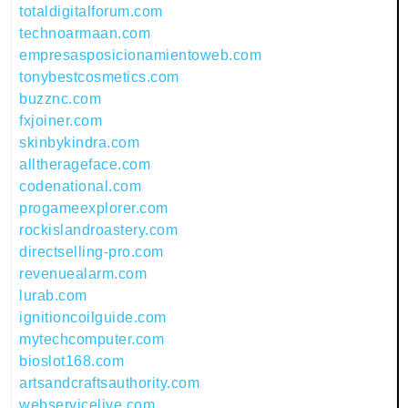
totaldigitalforum.com
technoarmaan.com
empresasposicionamientoweb.com
tonybestcosmetics.com
buzznc.com
fxjoiner.com
skinbykindra.com
alltherageface.com
codenational.com
progameexplorer.com
rockislandroastery.com
directselling-pro.com
revenuealarm.com
lurab.com
ignitioncoilguide.com
mytechcomputer.com
bioslot168.com
artsandcraftsauthority.com
webservicelive.com