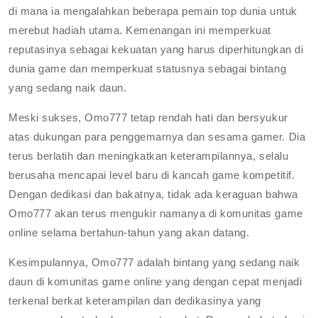
di mana ia mengalahkan beberapa pemain top dunia untuk
merebut hadiah utama. Kemenangan ini memperkuat
reputasinya sebagai kekuatan yang harus diperhitungkan di
dunia game dan memperkuat statusnya sebagai bintang
yang sedang naik daun.
Meski sukses, Omo777 tetap rendah hati dan bersyukur
atas dukungan para penggemarnya dan sesama gamer. Dia
terus berlatih dan meningkatkan keterampilannya, selalu
berusaha mencapai level baru di kancah game kompetitif.
Dengan dedikasi dan bakatnya, tidak ada keraguan bahwa
Omo777 akan terus mengukir namanya di komunitas game
online selama bertahun-tahun yang akan datang.
Kesimpulannya, Omo777 adalah bintang yang sedang naik
daun di komunitas game online yang dengan cepat menjadi
terkenal berkat keterampilan dan dedikasinya yang