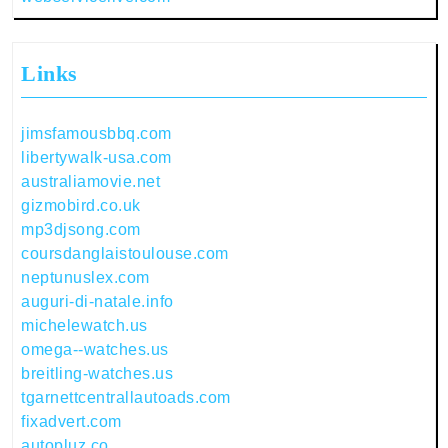
Links
jimsfamousbbq.com
libertywalk-usa.com
australiamovie.net
gizmobird.co.uk
mp3djsong.com
coursdanglaistoulouse.com
neptunuslex.com
auguri-di-natale.info
michelewatch.us
omega--watches.us
breitling-watches.us
tgarnettcentrallautoads.com
fixadvert.com
autopluz.co