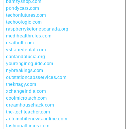
bamzyshop.com
pondycars.com
techonfutures.com
techoologic.com
raspberryketonescanada.org
medihealthrules.com
usathrill.com
vshapedental.com
canfandalucia.org
yourengineguide.com
nybreakings.com
outstationcabsservices.com
thekrtagy.com
xchangeindia.com
coolmicrotech.com
dreamhousehack.com
the-techteacher.com
automobilenews-online.com
fashionalltimes.com