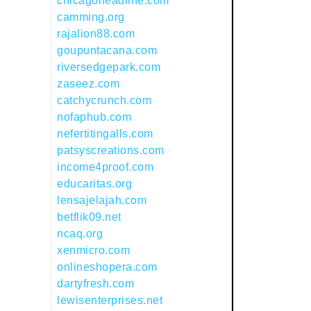
chicagoheadline.com
camming.org
rajalion88.com
goupuntacana.com
riversedgepark.com
zaseez.com
catchycrunch.com
nofaphub.com
nefertitingalls.com
patsyscreations.com
income4proof.com
educaritas.org
lensajelajah.com
betflik09.net
ncaq.org
xenmicro.com
onlineshopera.com
dartyfresh.com
lewisenterprises.net