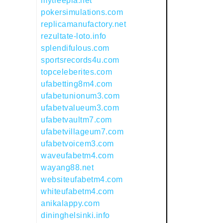
mytreepla.net
pokersimulations.com
replicamanufactory.net
rezultate-loto.info
splendifulous.com
sportsrecords4u.com
topceleberites.com
ufabetting8m4.com
ufabetunionum3.com
ufabetvalueum3.com
ufabetvaultm7.com
ufabetvillageum7.com
ufabetvoicem3.com
waveufabetm4.com
wayang88.net
websiteufabetm4.com
whiteufabetm4.com
anikalappy.com
dininghelsinki.info