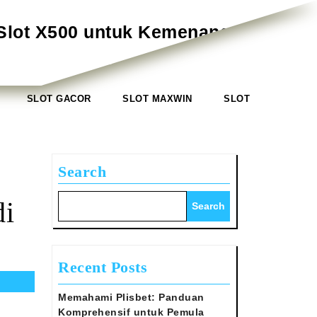
a Slot X500 untuk Kemenangan
SLOT GACOR
SLOT MAXWIN
SLOT
Search
di
Search
Recent Posts
Memahami Plisbet: Panduan
Komprehensif untuk Pemula