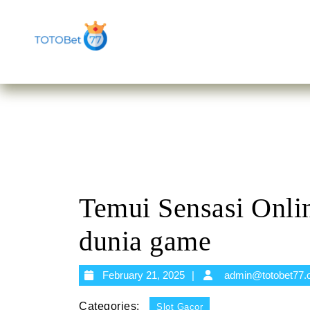
Skip
to
content
Skip
to
Content
Temui Sensasi Onlin
dunia game
February
February 21, 2025
admin@totobet77.
21,
2025
Categories:
Slot Gacor