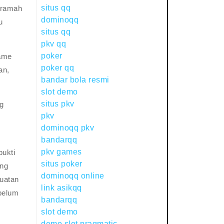
situs qq
 ramah
dominoqq
u
situs qq
pkv qq
poker
game
poker qq
an,
bandar bola resmi
slot demo
situs pkv
ng
pkv
dominoqq pkv
bandarqq
pkv games
bukti
situs poker
ang
dominoqq online
kuatan
link asikqq
 belum
bandarqq
slot demo
demo slot pragmatic