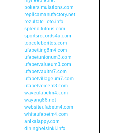
mytreepla.net
pokersimulations.com
replicamanufactory.net
rezultate-loto.info
splendifulous.com
sportsrecords4u.com
topceleberites.com
ufabetting8m4.com
ufabetunionum3.com
ufabetvalueum3.com
ufabetvaultm7.com
ufabetvillageum7.com
ufabetvoicem3.com
waveufabetm4.com
wayang88.net
websiteufabetm4.com
whiteufabetm4.com
anikalappy.com
dininghelsinki.info