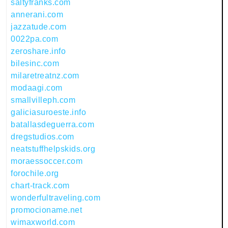
saltyfranks.com
annerani.com
jazzatude.com
0022pa.com
zeroshare.info
bilesinc.com
milaretreatnz.com
modaagi.com
smallvilleph.com
galiciasuroeste.info
batallasdeguerra.com
dregstudios.com
neatstuffhelpskids.org
moraessoccer.com
forochile.org
chart-track.com
wonderfultraveling.com
promocioname.net
wimaxworld.com