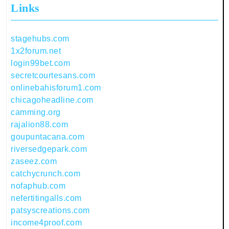
Links
stagehubs.com
1x2forum.net
login99bet.com
secretcourtesans.com
onlinebahisforum1.com
chicagoheadline.com
camming.org
rajalion88.com
goupuntacana.com
riversedgepark.com
zaseez.com
catchycrunch.com
nofaphub.com
nefertitingalls.com
patsyscreations.com
income4proof.com