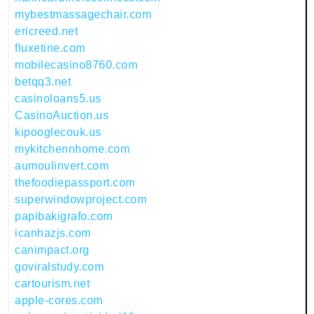
mybestmassagechair.com
ericreed.net
fluxetine.com
mobilecasino8760.com
betqq3.net
casinoloans5.us
CasinoAuction.us
kipooglecouk.us
mykitchennhome.com
aumoulinvert.com
thefoodiepassport.com
superwindowproject.com
papibakigrafo.com
icanhazjs.com
canimpact.org
goviralstudy.com
cartourism.net
apple-cores.com