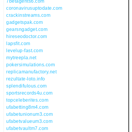
7betagents6.com
coronavirusuptodate.com
crackinstreams.com
gadgetspak.com
gearsngadget.com
hireseodoctor.com
lapsfit.com
levelup-fast.com
mytreepla.net
pokersimulations.com
replicamanufactory.net
rezultate-loto.info
splendifulous.com
sportsrecords4u.com
topceleberites.com
ufabetting8m4.com
ufabetunionum3.com
ufabetvalueum3.com
ufabetvaultm7.com