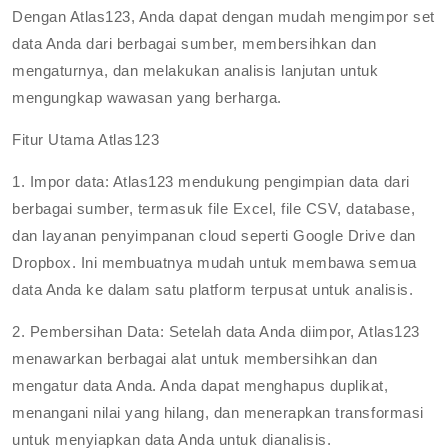
Dengan Atlas123, Anda dapat dengan mudah mengimpor set
data Anda dari berbagai sumber, membersihkan dan
mengaturnya, dan melakukan analisis lanjutan untuk
mengungkap wawasan yang berharga.
Fitur Utama Atlas123
1. Impor data: Atlas123 mendukung pengimpian data dari
berbagai sumber, termasuk file Excel, file CSV, database,
dan layanan penyimpanan cloud seperti Google Drive dan
Dropbox. Ini membuatnya mudah untuk membawa semua
data Anda ke dalam satu platform terpusat untuk analisis.
2. Pembersihan Data: Setelah data Anda diimpor, Atlas123
menawarkan berbagai alat untuk membersihkan dan
mengatur data Anda. Anda dapat menghapus duplikat,
menangani nilai yang hilang, dan menerapkan transformasi
untuk menyiapkan data Anda untuk dianalisis.