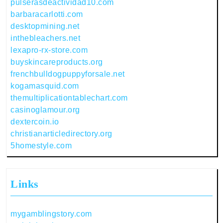
pulserasdeactividad10.com
barbaracarlotti.com
desktopmining.net
inthebleachers.net
lexapro-rx-store.com
buyskincareproducts.org
frenchbulldogpuppyforsale.net
kogamasquid.com
themultiplicationtablechart.com
casinoglamour.org
dextercoin.io
christianarticledirectory.org
5homestyle.com
Links
mygamblingstory.com