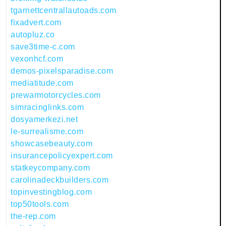
tgarnettcentrallautoads.com
fixadvert.com
autopluz.co
save3time-c.com
vexonhcf.com
demos-pixelsparadise.com
mediatitude.com
prewarmotorcycles.com
simracinglinks.com
dosyamerkezi.net
le-surrealisme.com
showcasebeauty.com
insurancepolicyexpert.com
statkeycompany.com
carolinadeckbuilders.com
topinvestingblog.com
top50tools.com
the-rep.com