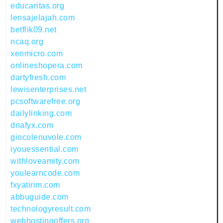
educaritas.org
lensajelajah.com
betflik09.net
ncaq.org
xenmicro.com
onlineshopera.com
dartyfresh.com
lewisenterprises.net
pcsoftwarefree.org
dailylinking.com
dnafyx.com
giocolenuvole.com
iyouessential.com
withloveamity.com
youlearncode.com
fxyatirim.com
abbuguide.com
technologyresult.com
webhostingoffers.org