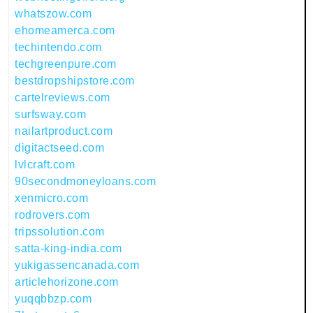
whatszow.com
ehomeamerca.com
techintendo.com
techgreenpure.com
bestdropshipstore.com
cartelreviews.com
surfsway.com
nailartproduct.com
digitactseed.com
lvlcraft.com
90secondmoneyloans.com
xenmicro.com
rodrovers.com
tripssolution.com
satta-king-india.com
yukigassencanada.com
articlehorizone.com
yuqqbbzp.com