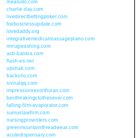
mealudo.com
charlie-day.com
livedirectbettingpoker.com
foxbusinessupdate.com
lovedaddy.org
integrativemedicalmassageplano.com
mrrugwashing.com
acb-bankia.com
flash-es.net
upshak.com
backsilo.com
siviralqq.com
impressionresorthoian.com
bestfreakingclothesever.com
falling-film-evaporator.com
sumuslawfirm.com
nursingprowriters.com
greenmountainthreadwear.com
acutedispensary.com