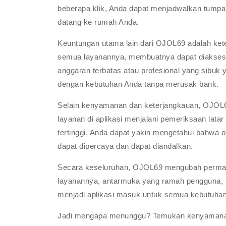
beberapa klik, Anda dapat menjadwalkan tump
datang ke rumah Anda.
Keuntungan utama lain dari OJOL69 adalah kete
semua layanannya, membuatnya dapat diakses 
anggaran terbatas atau profesional yang sibuk
dengan kebutuhan Anda tanpa merusak bank.
Selain kenyamanan dan keterjangkauan, OJOL
layanan di aplikasi menjalani pemeriksaan la
tertinggi. Anda dapat yakin mengetahui bahwa
dapat dipercaya dan dapat diandalkan.
Secara keseluruhan, OJOL69 mengubah permain
layanannya, antarmuka yang ramah pengguna, 
menjadi aplikasi masuk untuk semua kebutuha
Jadi mengapa menunggu? Temukan kenyamanan 