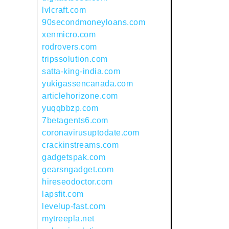
lvlcraft.com
90secondmoneyloans.com
xenmicro.com
rodrovers.com
tripssolution.com
satta-king-india.com
yukigassencanada.com
articlehorizone.com
yuqqbbzp.com
7betagents6.com
coronavirusuptodate.com
crackinstreams.com
gadgetspak.com
gearsngadget.com
hireseodoctor.com
lapsfit.com
levelup-fast.com
mytreepla.net