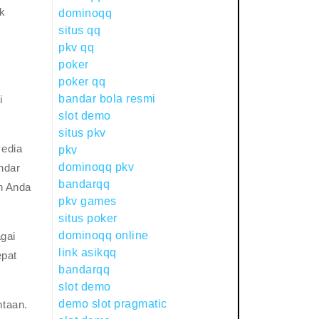
k
dominoqq
situs qq
pkv qq
poker
poker qq
bandar bola resmi
i
slot demo
situs pkv
edia
pkv
dominoqq pkv
ndar
bandarqq
n Anda
pkv games
situs poker
dominoqq online
gai
link asikqq
epat
bandarqq
slot demo
demo slot pragmatic
taan.