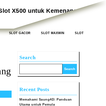
a Slot X500 untuk Kemenangan
SLOT GACOR
SLOT MAXWIN
SLOT
Search
ang
Search
Recent Posts
Memahami Saung4D: Panduan
Utama untuk Pemula