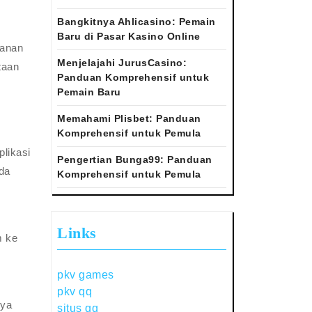
Bangkitnya Ahlicasino: Pemain
Baru di Pasar Kasino Online
kanan
Menjelajahi JurusCasino:
taan
Panduan Komprehensif untuk
Pemain Baru
Memahami Plisbet: Panduan
Komprehensif untuk Pemula
likasi
Pengertian Bunga99: Panduan
da
Komprehensif untuk Pemula
Links
m ke
pkv games
pkv qq
nya
situs qq