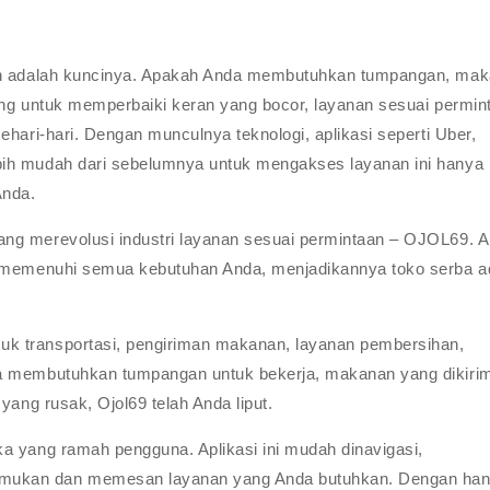
nan adalah kuncinya. Apakah Anda membutuhkan tumpangan, ma
ang untuk memperbaiki keran yang bocor, layanan sesuai permin
ehari-hari. Dengan munculnya teknologi, aplikasi seperti Uber,
bih mudah dari sebelumnya untuk mengakses layanan ini hanya
Anda.
ng merevolusi industri layanan sesuai permintaan – OJOL69. Ap
g memenuhi semua kebutuhan Anda, menjadikannya toko serba a
k transportasi, pengiriman makanan, layanan pembersihan,
da membutuhkan tumpangan untuk bekerja, makanan yang dikiri
yang rusak, Ojol69 telah Anda liput.
a yang ramah pengguna. Aplikasi ini mudah dinavigasi,
mukan dan memesan layanan yang Anda butuhkan. Dengan ha