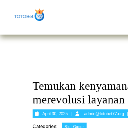
Skip
to
content
Skip
to
Content
Temukan kenyamanan
merevolusi layanan 
April
April 30, 2025
admin@totobet77.org
30,
2025
Categories:
Slot Gacor