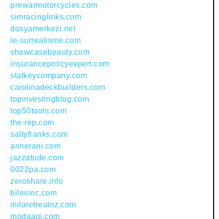
prewarmotorcycles.com
simracinglinks.com
dosyamerkezi.net
le-surrealisme.com
showcasebeauty.com
insurancepolicyexpert.com
statkeycompany.com
carolinadeckbuilders.com
topinvestingblog.com
top50tools.com
the-rep.com
saltyfranks.com
annerani.com
jazzatude.com
0022pa.com
zeroshare.info
bilesinc.com
milaretreatnz.com
modaagi.com