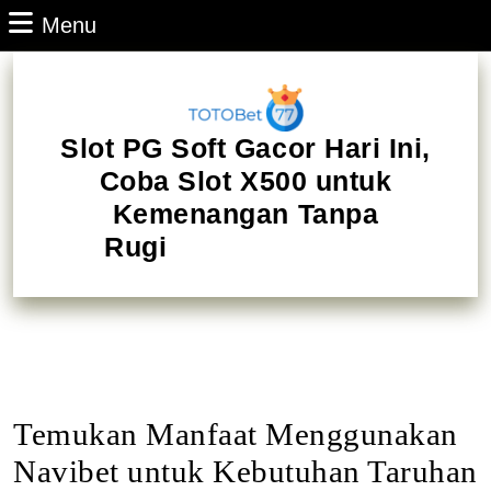
Skip
Menu
Menu
to
content
Skip
to
Content
Slot PG Soft Gacor Hari Ini,
Coba Slot X500 untuk
Kemenangan Tanpa
Rugi
Temukan Manfaat Menggunakan
Navibet untuk Kebutuhan Taruhan