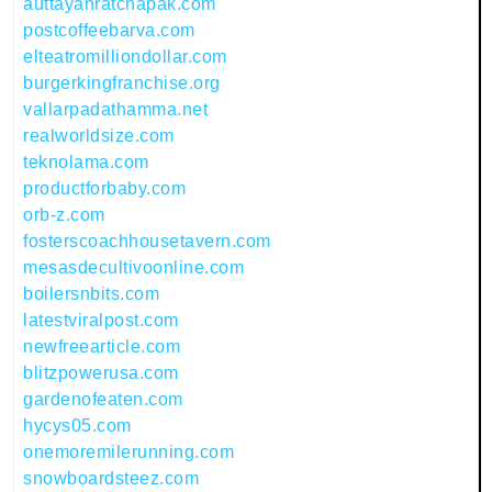
auttayanratchapak.com
postcoffeebarva.com
elteatromilliondollar.com
burgerkingfranchise.org
vallarpadathamma.net
realworldsize.com
teknolama.com
productforbaby.com
orb-z.com
fosterscoachhousetavern.com
mesasdecultivoonline.com
boilersnbits.com
latestviralpost.com
newfreearticle.com
blitzpowerusa.com
gardenofeaten.com
hycys05.com
onemoremilerunning.com
snowboardsteez.com