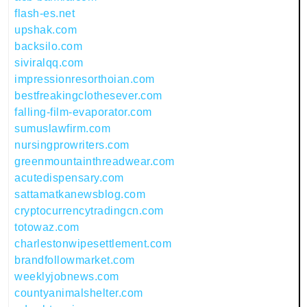
flash-es.net
upshak.com
backsilo.com
siviralqq.com
impressionresorthoian.com
bestfreakingclothesever.com
falling-film-evaporator.com
sumuslawfirm.com
nursingprowriters.com
greenmountainthreadwear.com
acutedispensary.com
sattamatkanewsblog.com
cryptocurrencytradingcn.com
totowaz.com
charlestonwipesettlement.com
brandfollowmarket.com
weeklyjobnews.com
countyanimalshelter.com