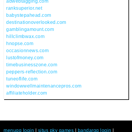
adwebtagging.com
ranksuperior.net
babystepahead.com
destinationoverlooked.com
gamblingamount.com
hillclimbwax.com
hnopse.com
occasionnews.com
lustofmoney.com
timebusinesszone.com
peppers-reflection.com
tuneoflife.com
windowwellmaintenancepros.com
affiliateholder.com
menuqq login
|
situs pkv games
|
bandarqq login
|