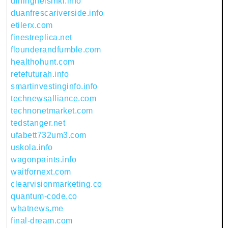
dininghelsinki.info
duanfrescariverside.info
etilerx.com
finestreplica.net
flounderandfumble.com
healthohunt.com
retefuturah.info
smartinvestinginfo.info
technewsalliance.com
technonetmarket.com
tedstanger.net
ufabett732um3.com
uskola.info
wagonpaints.info
waitfornext.com
clearvisionmarketing.co
quantum-code.co
whatnews.me
final-dream.com