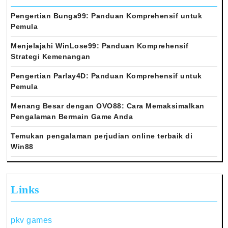
Pengertian Bunga99: Panduan Komprehensif untuk
Pemula
Menjelajahi WinLose99: Panduan Komprehensif
Strategi Kemenangan
Pengertian Parlay4D: Panduan Komprehensif untuk
Pemula
Menang Besar dengan OVO88: Cara Memaksimalkan
Pengalaman Bermain Game Anda
Temukan pengalaman perjudian online terbaik di
Win88
Links
pkv games