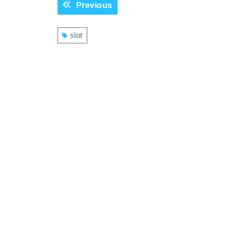
Post
Previous
Previous
navigation
post:
slot