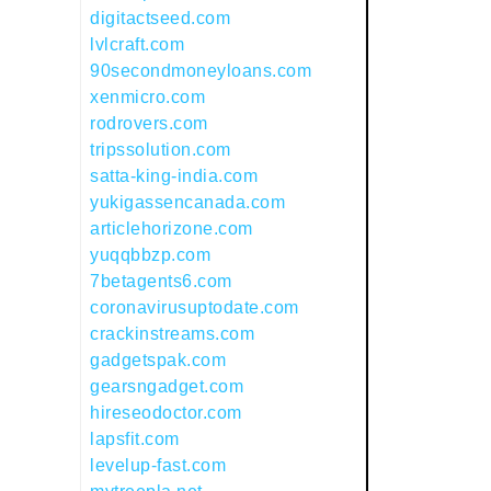
digitactseed.com
lvlcraft.com
90secondmoneyloans.com
xenmicro.com
rodrovers.com
tripssolution.com
satta-king-india.com
yukigassencanada.com
articlehorizone.com
yuqqbbzp.com
7betagents6.com
coronavirusuptodate.com
crackinstreams.com
gadgetspak.com
gearsngadget.com
hireseodoctor.com
lapsfit.com
levelup-fast.com