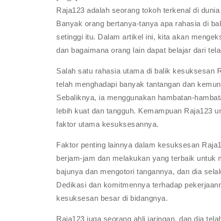
Raja123 adalah seorang tokoh terkenal di duni
Banyak orang bertanya-tanya apa rahasia di ba
setinggi itu. Dalam artikel ini, kita akan meng
dan bagaimana orang lain dapat belajar dari tel
Salah satu rahasia utama di balik kesuksesan 
telah menghadapi banyak tantangan dan kemund
Sebaliknya, ia menggunakan hambatan-hambatan
lebih kuat dan tangguh. Kemampuan Raja123 un
faktor utama kesuksesannya.
Faktor penting lainnya dalam kesuksesan Raja1
berjam-jam dan melakukan yang terbaik untuk 
bajunya dan mengotori tangannya, dan dia sela
Dedikasi dan komitmennya terhadap pekerjaan
kesuksesan besar di bidangnya.
Raja123 juga seorang ahli jaringan, dan dia t