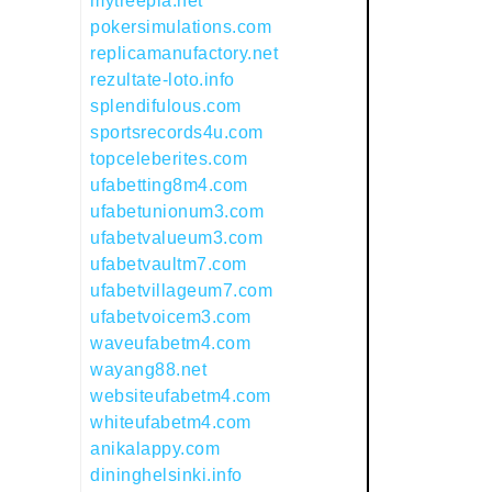
mytreepla.net
pokersimulations.com
replicamanufactory.net
rezultate-loto.info
splendifulous.com
sportsrecords4u.com
topceleberites.com
ufabetting8m4.com
ufabetunionum3.com
ufabetvalueum3.com
ufabetvaultm7.com
ufabetvillageum7.com
ufabetvoicem3.com
waveufabetm4.com
wayang88.net
websiteufabetm4.com
whiteufabetm4.com
anikalappy.com
dininghelsinki.info