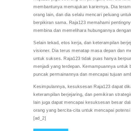
membantunya memajukan kariernya. Dia tera
orang lain, dan dia selalu mencari peluang un
berpikiran sama. Raja123 memahami pentingnya 
membina dan memelihara hubungannya dengan 
Selain tekad, etos kerja, dan keterampilan ber
visioner. Dia terus menatap masa depan dan m
untuk sukses. Raja123 tidak puas hanya berpuas
menjadi yang terdepan. Kemampuannya untuk ber
puncak permainannya dan mencapai tujuan amb
Kesimpulannya, kesuksesan Raja123 dapat dikai
keterampilan berjejaring, dan pemikiran strateg
lain juga dapat mencapai kesuksesan besar dal
orang yang bercita-cita untuk mencapai potens
[ad_2]