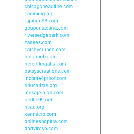
chicagoheadline.com
camming.org
rajalion88.com
goupuntacana.com
riversedgepark.com
zaseez.com
catchycrunch.com
nofaphub.com
nefertitingalls.com
patsyscreations.com
income4proof.com
educaritas.org
lensajelajah.com
betflik09.net
ncaq.org
xenmicro.com
onlineshopera.com
dartyfresh.com