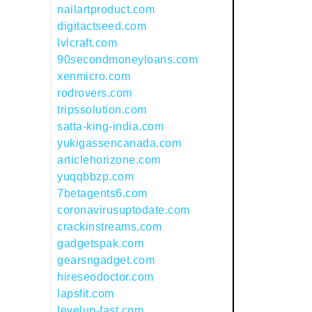
nailartproduct.com
digitactseed.com
lvlcraft.com
90secondmoneyloans.com
xenmicro.com
rodrovers.com
tripssolution.com
satta-king-india.com
yukigassencanada.com
articlehorizone.com
yuqqbbzp.com
7betagents6.com
coronavirusuptodate.com
crackinstreams.com
gadgetspak.com
gearsngadget.com
hireseodoctor.com
lapsfit.com
levelup-fast.com