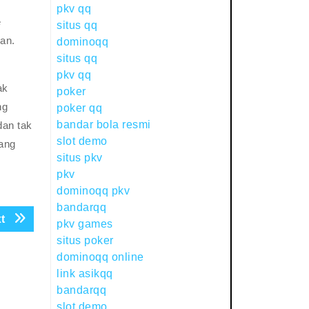
pkv qq
e
situs qq
an.
dominoqq
situs qq
pkv qq
ak
poker
ng
poker qq
bandar bola resmi
dan tak
slot demo
ang
situs pkv
pkv
dominoqq pkv
bandarqq
Next
t
pkv games
post:
situs poker
dominoqq online
link asikqq
bandarqq
slot demo