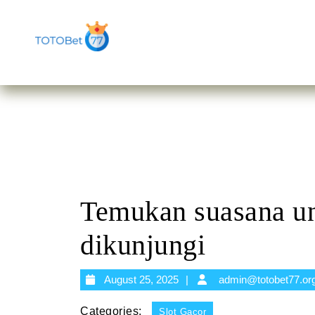
Skip
to
content
Skip
to
Content
Temukan suasana un
dikunjungi
August
August 25, 2025
admin@totobet77.or
25,
2025
Categories:
Slot Gacor