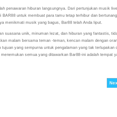
lah penawaran hiburan langsungnya. Dari pertunjukan musik liv
 di BAR88 untuk membuat para tamu tetap terhibur dan bertunang
a menikmati musik yang bagus, Bar88 telah Anda liput.
n suasana unik, minuman lezat, dan hiburan yang fantastis, tid
canakan malam bersama teman -teman, kencan malam dengan ora
h tujuan yang sempurna untuk pengalaman yang tak terlupakan 
k menemukan semua yang ditawarkan Bar88-ini adalah tempat y
Nex