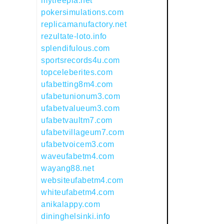
mytreepla.net
pokersimulations.com
replicamanufactory.net
rezultate-loto.info
splendifulous.com
sportsrecords4u.com
topceleberites.com
ufabetting8m4.com
ufabetunionum3.com
ufabetvalueum3.com
ufabetvaultm7.com
ufabetvillageum7.com
ufabetvoicem3.com
waveufabetm4.com
wayang88.net
websiteufabetm4.com
whiteufabetm4.com
anikalappy.com
dininghelsinki.info