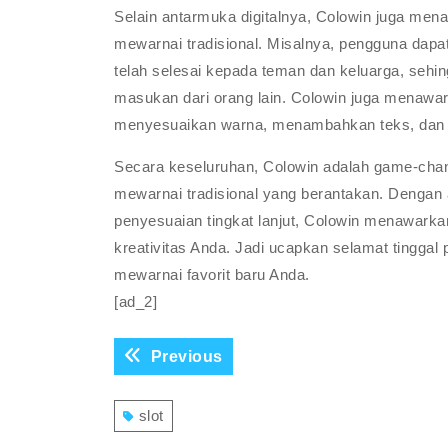
Selain antarmuka digitalnya, Colowin juga men
mewarnai tradisional. Misalnya, pengguna d
telah selesai kepada teman dan keluarga, seh
masukan dari orang lain. Colowin juga menawa
menyesuaikan warna, menambahkan teks, dan b
Secara keseluruhan, Colowin adalah game-chan
mewarnai tradisional yang berantakan. Dengan 
penyesuaian tingkat lanjut, Colowin menawar
kreativitas Anda. Jadi ucapkan selamat tingga
mewarnai favorit baru Anda.
[ad_2]
Post
Previous
Previous
navigation
post:
slot