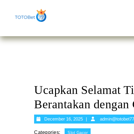
Skip
to
content
Skip
to
Content
Ucapkan Selamat T
Berantakan dengan
December
December 16, 2025
admin@totobet77
16,
2025
Categories:
Slot Gacor