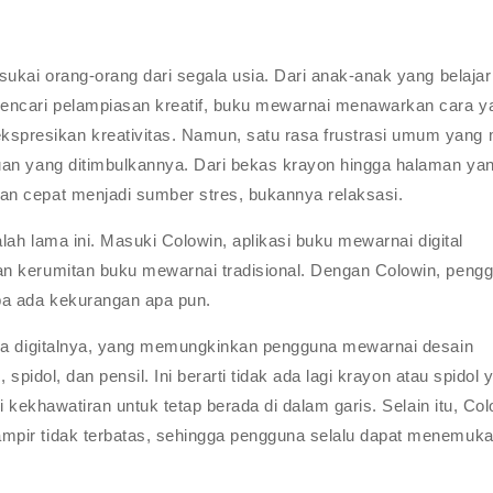
ukai orang-orang dari segala usia. Dari anak-anak yang belajar
encari pelampiasan kreatif, buku mewarnai menawarkan cara y
resikan kreativitas. Namun, satu rasa frustrasi umum yang
uan yang ditimbulkannya. Dari bekas krayon hingga halaman ya
n cepat menjadi sumber stres, bukannya relaksasi.
lah lama ini. Masuki Colowin, aplikasi buku mewarnai digital
n kerumitan buku mewarnai tradisional. Dengan Colowin, peng
a ada kekurangan apa pun.
uka digitalnya, yang memungkinkan pengguna mewarnai desain
spidol, dan pensil. Ini berarti tidak ada lagi krayon atau spidol 
i kekhawatiran untuk tetap berada di dalam garis. Selain itu, Co
mpir tidak terbatas, sehingga pengguna selalu dapat menemuk